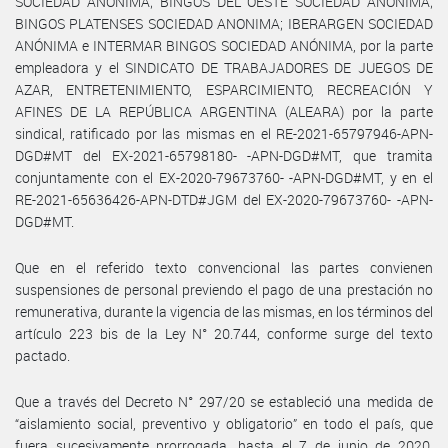
SOCIEDAD ANONIMA; BINGOS DEL OESTE SOCIEDAD ANONIMA;
BINGOS PLATENSES SOCIEDAD ANONIMA; IBERARGEN SOCIEDAD
ANÓNIMA e INTERMAR BINGOS SOCIEDAD ANÓNIMA, por la parte
empleadora y el SINDICATO DE TRABAJADORES DE JUEGOS DE
AZAR, ENTRETENIMIENTO, ESPARCIMIENTO, RECREACIÓN Y
AFINES DE LA REPÚBLICA ARGENTINA (ALEARA) por la parte
sindical, ratificado por las mismas en el RE-2021-65797946-APN-
DGD#MT del EX-2021-65798180- -APN-DGD#MT, que tramita
conjuntamente con el EX-2020-79673760- -APN-DGD#MT, y en el
RE-2021-65636426-APN-DTD#JGM del EX-2020-79673760- -APN-
DGD#MT.
Que en el referido texto convencional las partes convienen
suspensiones de personal previendo el pago de una prestación no
remunerativa, durante la vigencia de las mismas, en los términos del
artículo 223 bis de la Ley N° 20.744, conforme surge del texto
pactado.
Que a través del Decreto N° 297/20 se estableció una medida de
“aislamiento social, preventivo y obligatorio” en todo el país, que
fuera sucesivamente prorrogada, hasta el 7 de junio de 2020,