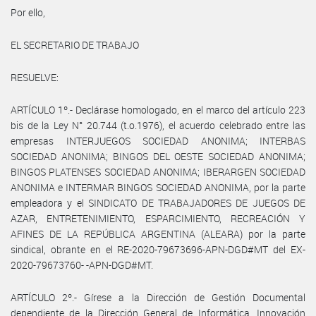
Por ello,
EL SECRETARIO DE TRABAJO
RESUELVE:
ARTÍCULO 1º.- Declárase homologado, en el marco del artículo 223
bis de la Ley N° 20.744 (t.o.1976), el acuerdo celebrado entre las
empresas INTERJUEGOS SOCIEDAD ANONIMA; INTERBAS
SOCIEDAD ANONIMA; BINGOS DEL OESTE SOCIEDAD ANONIMA;
BINGOS PLATENSES SOCIEDAD ANONIMA; IBERARGEN SOCIEDAD
ANONIMA e INTERMAR BINGOS SOCIEDAD ANONIMA, por la parte
empleadora y el SINDICATO DE TRABAJADORES DE JUEGOS DE
AZAR, ENTRETENIMIENTO, ESPARCIMIENTO, RECREACIÓN Y
AFINES DE LA REPÚBLICA ARGENTINA (ALEARA) por la parte
sindical, obrante en el RE-2020-79673696-APN-DGD#MT del EX-
2020-79673760- -APN-DGD#MT.
ARTÍCULO 2º.- Gírese a la Dirección de Gestión Documental
dependiente de la Dirección General de Informática, Innovación