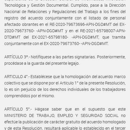
Tecnológica y Gestión Documental. Cumplido, pase a la Dirección
Nacional de Relaciones y Regulaciones del Trabajo a los fines del
registro del acuerdo conjuntamente con el listado de personal
afectado obrantes en el RE-2020-79673696-APN-DGD#MT del EX-
2020-79673760- -APN-DGD#MT y en el RE-2021-65798007-APN-
DTD#MT del EX-2021-65798180- -APN-DGD#MT, que tramita
conjuntamente con el EX-2020-79673760- -APN-DGD#MT.
ARTÍCULO 3º.- Notifíquese a las partes signatarias. Posteriormente,
procédase a la guarda del presente legajo.
ARTICULO 4°.- Establécese que la homologación del acuerdo marco
colectivo que se dispone por el Artículo 1° de la presente Resolución,
lo es sin perjuicio de los derechos individuales de los trabajadores
comprendidos por el mismo.
ARTÍCULO 5°.- Hágase saber que en el supuesto que este
MINISTERIO DE TRABAJO, EMPLEO Y SEGURIDAD SOCIAL no
efectúe la publicación de carácter gratuito del acuerdo homologado
y de esta Resolución, resultará aplicable lo establecido en el tercer