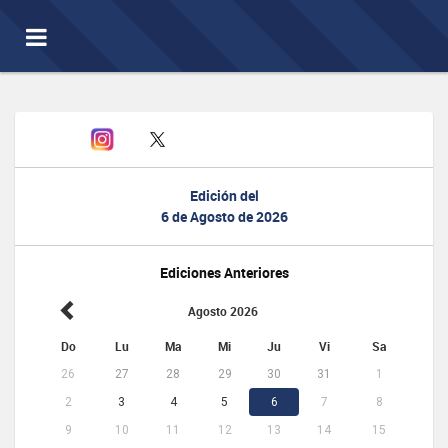
Toggle
navigation
Edición del
6 de Agosto de 2026
Ediciones Anteriores
Agosto 2026
Do
Lu
Ma
Mi
Ju
Vi
Sa
26
27
28
29
30
31
1
2
3
4
5
6
7
8
9
10
11
12
13
14
15