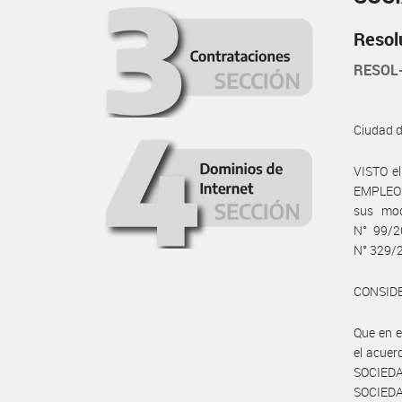
Resol
RESOL
Ciudad 
VISTO e
EMPLEO Y
sus mod
N° 99/2
N° 329/2
CONSID
Que en 
el acue
SOCIED
SOCIED