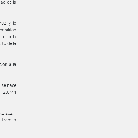
dad de la
/02 y lo
abilitan
do por la
ito de la
ión a la
, se hace
N° 20.744
RE-2021-
tramita