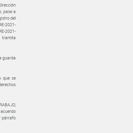
Dirección
o, pase a
istro del
RE-2021-
E-2021-
tramita
la guarda
o que se
 derechos
TRABAJO,
l acuerdo
r párrafo