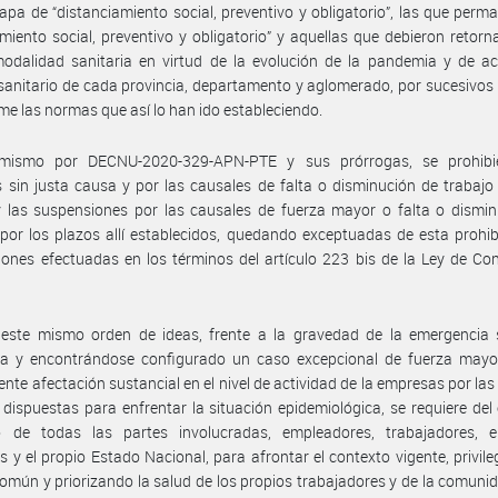
apa de “distanciamiento social, preventivo y obligatorio”, las que perm
amiento social, preventivo y obligatorio” y aquellas que debieron retorn
odalidad sanitaria en virtud de la evolución de la pandemia y de ac
sanitario de cada provincia, departamento y aglomerado, por sucesivos
me las normas que así lo han ido estableciendo.
mismo por DECNU-2020-329-APN-PTE y sus prórrogas, se prohibi
 sin justa causa y por las causales de falta o disminución de trabajo
 las suspensiones por las causales de fuerza mayor o falta o dismin
 por los plazos allí establecidos, quedando exceptuadas de esta prohib
ones efectuadas en los términos del artículo 223 bis de la Ley de Co
 este mismo orden de ideas, frente a la gravedad de la emergencia s
da y encontrándose configurado un caso excepcional de fuerza mayor
ente afectación sustancial en el nivel de actividad de la empresas por la
 dispuestas para enfrentar la situación epidemiológica, se requiere del
o de todas las partes involucradas, empleadores, trabajadores, e
es y el propio Estado Nacional, para afrontar el contexto vigente, privile
común y priorizando la salud de los propios trabajadores y de la comuni