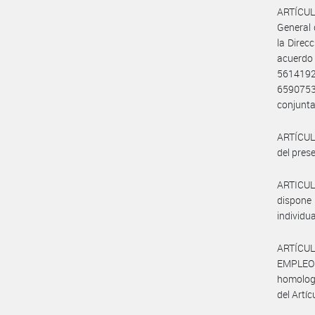
ARTÍCULO
General 
la Direc
acuerdo
561419
659075
conjunt
ARTÍCULO
del prese
ARTICUL
dispone 
individu
ARTÍCUL
EMPLEO Y
homologa
del Artíc