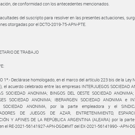
ación, de conformidad con los antecedentes mencionados.
facultades del suscripto para resolver en las presentes actuaciones, surg
ones otorgadas por el DCTO-2019-75-APN-PTE.
ETARIO DE TRABAJO
E:
 1º.- Declárase homologado, en el marco del artículo 223 bis de la Ley 
76), el acuerdo celebrado entre las empresas INTERJUEGOS SOCIEDAD 
AS SOCIEDAD ANONIMA; BINGOS DEL OESTE SOCIEDAD ANONIMA;
SES SOCIEDAD ANONIMA; IBERARGEN SOCIEDAD ANONIMA e I
 SOCIEDAD ANONIMA, por la parte empleadora y el SINDI
ADORES DE JUEGOS DE AZAR, ENTRETENIMIENTO, ESPARCI
IÓN Y AFINES DE LA REPÚBLICA ARGENTINA (ALEARA) por la parte s
 en el RE-2021-56141927-APN-DGD#MT del EX-2021-56141990- -APN-D