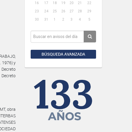
16
17
18
19
20
21
22
23
24
25
26
27
28
29
30
31
1
2
3
4
5
BÚSQUEDA AVANZADA
TRABAJO,
. 1976) y
 Decreto
 Decreto
MT, obra
INTERBAS
ATENSES
OCIEDAD