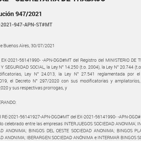
ución 947/2021
-2021-947-APN-ST#MT
de Buenos Aires, 30/07/2021
l EX-2021-56141990- -APN-DGD#MT del Registro del MINISTERIO DE 
 SEGURIDAD SOCIAL, la Ley N° 14.250 (t.o. 2004), la Ley N° 20.744 (t.o
ificatorias, Ley N° 24.013, la Ley N° 27.541 reglamentada por el
019, el Decreto N° 297/2020 con sus modificatorias y ampliatorios,
020 y sus respectivas prorrogas, y
ERANDO:
el RE-2021-56141927-APN-DGD#MT del EX-2021-56141990- -APN-DGD#
rdo celebrado entre las empresas INTERJUEGOS SOCIEDAD ANONIMA; 
AD ANONIMA; BINGOS DEL OESTE SOCIEDAD ANONIMA; BINGOS PL
AD ANONIMA; IBERARGEN SOCIEDAD ANÓNIMA e INTERMAR BINGOS S