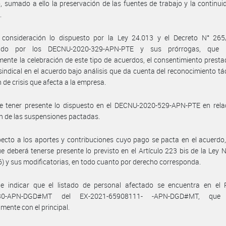
, sumado a ello la preservación de las fuentes de trabajo y la continui
.
 consideración lo dispuesto por la Ley 24.013 y el Decreto N° 265
cido por los DECNU-2020-329-APN-PTE y sus prórrogas, que h
ente la celebración de este tipo de acuerdos, el consentimiento presta
sindical en el acuerdo bajo análisis que da cuenta del reconocimiento tác
n de crisis que afecta a la empresa.
e tener presente lo dispuesto en el DECNU-2020-529-APN-PTE en relac
n de las suspensiones pactadas.
ecto a los aportes y contribuciones cuyo pago se pacta en el acuerdo
e deberá tenerse presente lo previsto en el Artículo 223 bis de la Ley 
76) y sus modificatorias, en todo cuanto por derecho corresponda.
e indicar que el listado de personal afectado se encuentra en el 
30-APN-DGD#MT del EX-2021-65908111- -APN-DGD#MT, que 
mente con el principal.