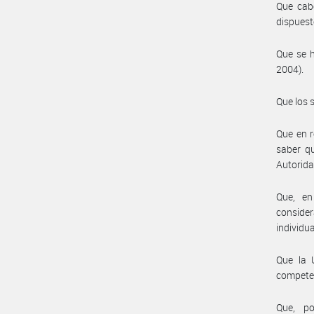
Que cabe
dispuest
Que se h
2004).
Que los 
Que en r
saber qu
Autorida
Que, en
conside
individu
Que la 
compete
Que, po