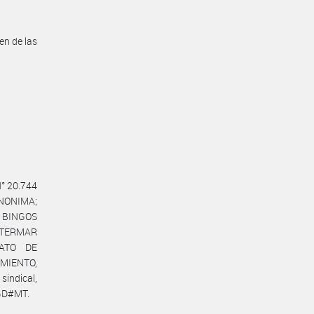
en de las
N° 20.744
ANONIMA;
 BINGOS
NTERMAR
CATO DE
MIENTO,
indical,
GD#MT.