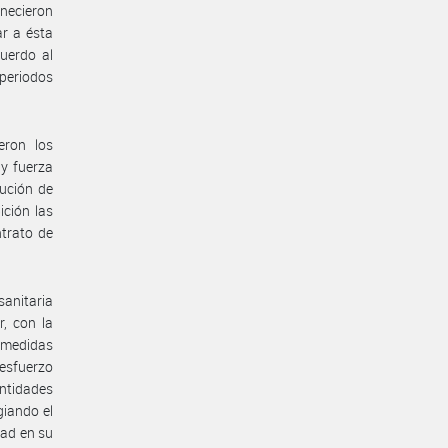
anecieron
ar a ésta
uerdo al
 periodos
eron los
 y fuerza
ución de
ición las
ntrato de
anitaria
, con la
s medidas
 esfuerzo
ntidades
giando el
dad en su