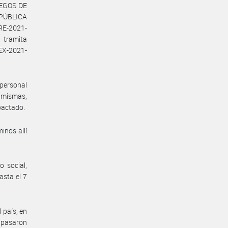
UEGOS DE
EPÚBLICA
RE-2021-
tramita
EX-2021-
personal
s mismas,
 pactado.
inos allí
 social,
asta el 7
 país, en
e pasaron