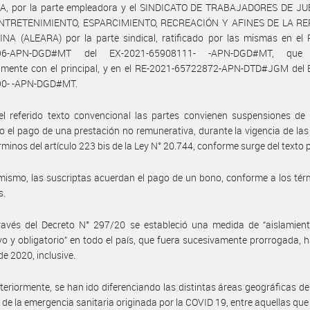
, por la parte empleadora y el SINDICATO DE TRABAJADORES DE J
NTRETENIMIENTO, ESPARCIMIENTO, RECREACIÓN Y AFINES DE LA R
NA (ALEARA) por la parte sindical, ratificado por las mismas en el 
96-APN-DGD#MT del EX-2021-65908111- -APN-DGD#MT, que 
amente con el principal, y en el RE-2021-65722872-APN-DTD#JGM del 
0- -APN-DGD#MT.
l referido texto convencional las partes convienen suspensiones de 
o el pago de una prestación no remunerativa, durante la vigencia de la
érminos del artículo 223 bis de la Ley N° 20.744, conforme surge del texto
mismo, las suscriptas acuerdan el pago de un bono, conforme a los térm
s.
avés del Decreto N° 297/20 se estableció una medida de “aislamiento
vo y obligatorio” en todo el país, que fuera sucesivamente prorrogada, h
de 2020, inclusive.
teriormente, se han ido diferenciando las distintas áreas geográficas del
 de la emergencia sanitaria originada por la COVID 19, entre aquellas qu