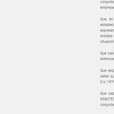
conjunto
empresa
Que, en
estable
expresam
entidad 
situació
Que cab
extensió
Que resp
saber qu
(t.o. 19
Que cab
659075
conjunta