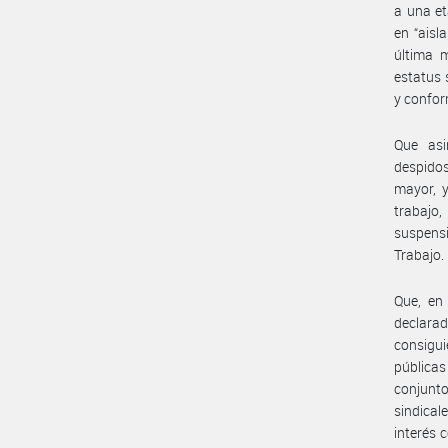
a una et
en “aisl
última m
estatus 
y confor
Que asi
despidos
mayor, y
trabajo,
suspensi
Trabajo.
Que, en
declara
consigui
públicas
conjunt
sindical
interés 