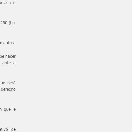
arse a lo
250 (t.o.
en autos.
abe hacer
r ante la
que será
 derecho
n que le
ativo de