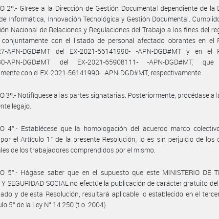
 2º.- Gírese a la Dirección de Gestión Documental dependiente de la 
de Informática, Innovación Tecnológica y Gestión Documental. Cumplid
ción Nacional de Relaciones y Regulaciones del Trabajo a los fines del reg
 conjuntamente con el listado de personal afectado obrantes en el 
27-APN-DGD#MT del EX-2021-56141990- -APN-DGD#MT y en el R
30-APN-DGD#MT del EX-2021-65908111- -APN-DGD#MT, que 
amente con el EX-2021-56141990- -APN-DGD#MT, respectivamente.
 3º.- Notifíquese a las partes signatarias. Posteriormente, procédase a 
nte legajo.
O 4°.- Establécese que la homologación del acuerdo marco colectiv
por el Artículo 1° de la presente Resolución, lo es sin perjuicio de los
ales de los trabajadores comprendidos por el mismo.
O 5°.- Hágase saber que en el supuesto que este MINISTERIO DE 
 SEGURIDAD SOCIAL no efectúe la publicación de carácter gratuito de
do y de esta Resolución, resultará aplicable lo establecido en el terce
ulo 5° de la Ley N° 14.250 (t.o. 2004).