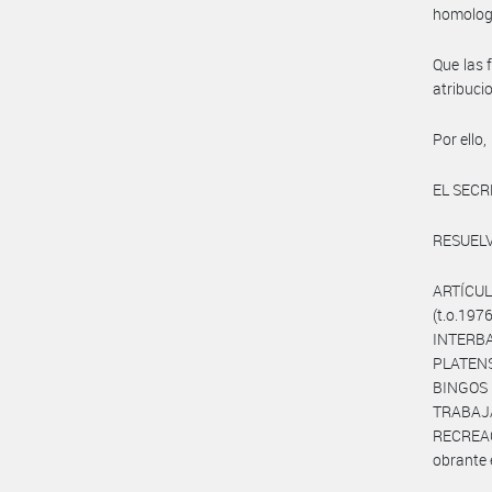
homolog
Que las 
atribuci
Por ello,
EL SECR
RESUELV
ARTÍCULO
(t.o.19
INTERB
PLATEN
BINGOS
TRABAJ
RECREAC
obrante