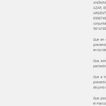
ANÓNIMA
AZAR, E
ARGENTI
659074
conjunt
5614199
Que en e
previend
en los t
Que, asi
pactado
Que a tr
preventi
de junio 
Que, pos
el marco