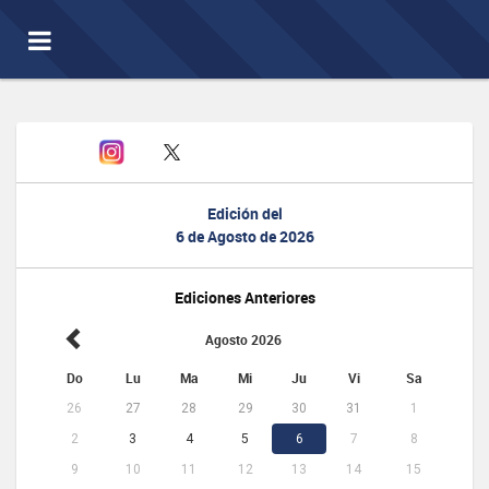
Toggle
navigation
Edición del
6 de Agosto de 2026
Ediciones Anteriores
Agosto 2026
Do
Lu
Ma
Mi
Ju
Vi
Sa
26
27
28
29
30
31
1
2
3
4
5
6
7
8
9
10
11
12
13
14
15