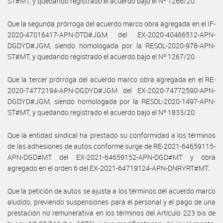
ST#MT, y quedando registrado el acuerdo bajo el Nº 1266/20.
Que la segunda prórroga del acuerdo marco obra agregada en el IF-
2020-47016417-APN-DTD#JGM del EX-2020-40466512-APN-
DGDYD#JGM, siendo homologada por la RESOL-2020-978-APN-
ST#MT, y quedando registrado el acuerdo bajo el Nº 1267/20.
Que la tercer prórroga del acuerdo marco obra agregada en el RE-
2020-74772194-APN-DGDYD#JGM del EX-2020-74772590-APN-
DGDYD#JGM, siendo homologada por la RESOL-2020-1497-APN-
ST#MT, y quedando registrado el acuerdo bajo el Nº 1833/20.
Que la entidad sindical ha prestado su conformidad a los términos
de las adhesiones de autos conforme surge de RE-2021-64659115-
APN-DGD#MT del EX-2021-64659152-APN-DGD#MT y obra
agregado en el orden 6 del EX-2021-64719124-APN-DNRYRT#MT.
Que la petición de autos se ajusta a los términos del acuerdo marco
aludido, previendo suspensiones para el personal y el pago de una
prestación no remunerativa en los términos del Artículo 223 bis de