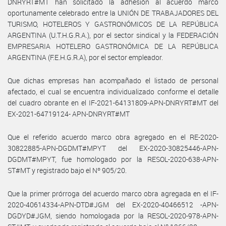
DNRYRT#MT han solicitado la adhesión al acuerdo marco
oportunamente celebrado entre la UNIÓN DE TRABAJADORES DEL
TURISMO, HOTELEROS Y GASTRONÓMICOS DE LA REPÚBLICA
ARGENTINA (U.T.H.G.R.A.), por el sector sindical y la FEDERACIÓN
EMPRESARIA HOTELERO GASTRONÓMICA DE LA REPÚBLICA
ARGENTINA (F.E.H.G.R.A), por el sector empleador.
Que dichas empresas han acompañado el listado de personal
afectado, el cual se encuentra individualizado conforme el detalle
del cuadro obrante en el IF-2021-64131809-APN-DNRYRT#MT del
EX-2021-64719124- APN-DNRYRT#MT
Que el referido acuerdo marco obra agregado en el RE-2020-
30822885-APN-DGDMT#MPYT del EX-2020-30825446-APN-
DGDMT#MPYT, fue homologado por la RESOL-2020-638-APN-
ST#MT y registrado bajo el Nº 905/20.
Que la primer prórroga del acuerdo marco obra agregada en el IF-
2020-40614334-APN-DTD#JGM del EX-2020-40466512 -APN-
DGDYD#JGM, siendo homologada por la RESOL-2020-978-APN-