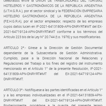
celebrados entre la UNIÓN DE TRABAJADORES DEL TURISMO,
HOTELEROS Y GASTRONÓMICOS DE LA REPÚBLICA ARGENTINA
(U.T.H.G.R.A.), por el sector sindical y la FEDERACIÓN EMPRESARIA
HOTELERO GASTRONÓMICA DE LA REPÚBLICA ARGENTINA
(F.E.H.G.R.A), por el sector empleador, respecto de las empresas
cuyos datos lucen en IF-2021-64131809-APN-DNRYRT#MT del EX-
2021-64719124-APN-DNRYRT#MT conforme a los términos del
Artículo 223 bis de la Ley N° 20.744 (t.o. 1976) y sus modificatorias.
ARTÍCULO 2º.- Gírese a la Dirección de Gestión Documental
dependiente de la Subsecretaría de Gestión Administrativa.
Cumplido, pase a la Dirección Nacional de Relaciones y
Regulaciones del Trabajo a los fines del registro del instrumento
mencionado en el Artículo 1° de la presente Resolución, IF-2021-
64131809-APN-DNRYRT#MT del EX-2021-64719124-APN-
DNRYRT#MT.
ARTÍCULO 3º.- Notifíquese a las partes identificadas en el Artículo 1°
y a las empresas individualizadas en el IF-2021-64131809-APN-
DNRYRT#MT del EX-2021-64719124-APN-DNRYRT#MT.
Posteriormente, procédase a la guarda del presente legajo