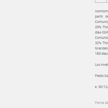
Asimismo
partir 
Comunica
29% TNA,
días-SG
Comunica
32% TNA,
Grandes 
180 días
Los nive
Pablo Ga
e. 30/1
Fecha d