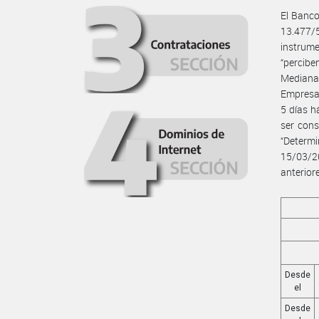
El Banco
13.477/
instrume
“percibe
Mediana
Empresa”
5 días h
ser cons
“Determ
15/03/2
anterior
Desde
el
Desde