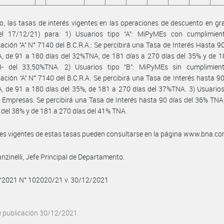
, las tasas de interés vigentes en las operaciones de descuento en gra
del 17/12/21) para: 1) Usuarios tipo “A”: MiPyMEs con cumplimien
ción ‘‘A’’ N° 7140 del B.C.R.A.: Se percibirá una Tasa de Interés Hasta 90
 de 91 a 180 días del 32%TNA, de 181 días a 270 días del 35% y de 1
R- del 33,50%TNA. 2) Usuarios tipo “B”: MiPyMEs sin cumplimien
ción ‘‘A’’ N° 7140 del B.C.R.A. Se percibirá una Tasa de Interés hasta 90
 de 91 a 180 días del 35%, de 181 a 270 días del 37%TNA. 3) Usuarios 
Empresas. Se percibirá una Tasa de Interés hasta 90 días del 36% TNA
 del 38% y de 181 a 270 días del 41% TNA.
les vigentes de estas tasas pueden consultarse en la página www.bna.co
nzinelli, Jefe Principal de Departamento.
2/2021 N° 102020/21 v. 30/12/2021
e publicación 30/12/2021