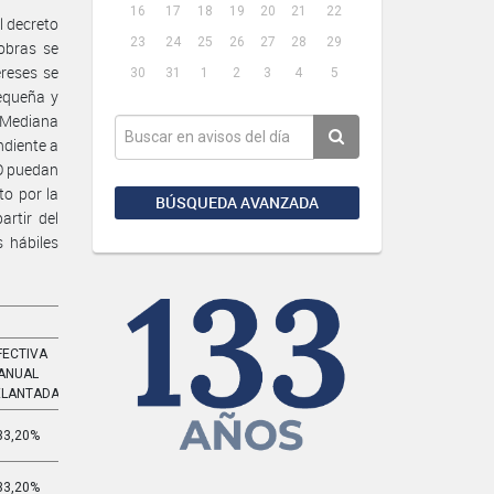
16
17
18
19
20
21
22
l decreto
23
24
25
26
27
28
29
obras se
ereses se
30
31
1
2
3
4
5
equeña y
 Mediana
ndiente a
NO puedan
o por la
BÚSQUEDA AVANZADA
rtir del
 hábiles
FECTIVA
EFECTIVA
ANUAL
MENSUAL
ELANTADA
ADELANTADA
33,20%
3,261%
33,20%
3,261%