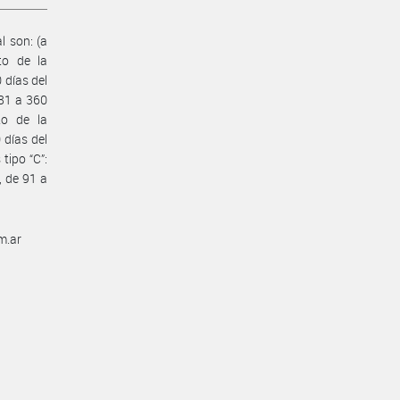
l son: (a
to de la
 días del
81 a 360
to de la
 días del
tipo “C”:
, de 91 a
m.ar