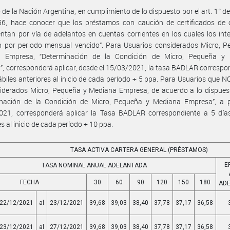
 de la Nación Argentina, en cumplimiento de lo dispuesto por el art. 1° de
56, hace conocer que los préstamos con caución de certificados de 
ntan por vía de adelantos en cuentas corrientes en los cuales los int
n por periodo mensual vencido”. Para Usuarios considerados Micro, P
 Empresa, “Determinación de la Condición de Micro, Pequeña y
, corresponderá aplicar, desde el 15/03/2021, la tasa BADLAR correspo
ábiles anteriores al inicio de cada período + 5 ppa. Para Usuarios que 
iderados Micro, Pequeña y Mediana Empresa, de acuerdo a lo dispuest
inación de la Condición de Micro, Pequeña y Mediana Empresa”, a pa
021, corresponderá aplicar la Tasa BADLAR correspondiente a 5 días
es al inicio de cada período + 10 ppa.
TASA ACTIVA CARTERA GENERAL (PRÉSTAMOS)
E
TASA NOMINAL ANUAL ADELANTADA
FECHA
30
60
90
120
150
180
AD
22/12/2021
al
23/12/2021
39,68
39,03
38,40
37,78
37,17
36,58
23/12/2021
al
27/12/2021
39,68
39,03
38,40
37,78
37,17
36,58