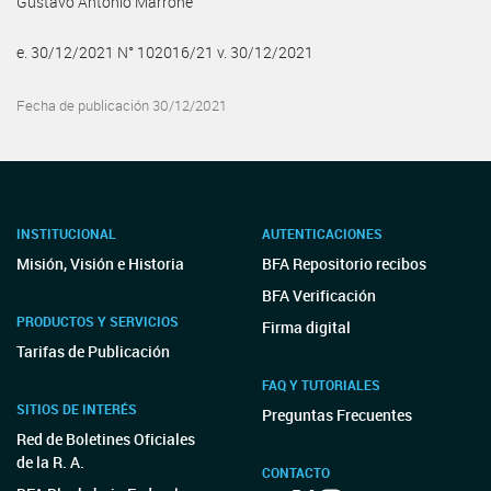
Gustavo Antonio Marrone
e. 30/12/2021 N° 102016/21 v. 30/12/2021
Fecha de publicación 30/12/2021
INSTITUCIONAL
AUTENTICACIONES
Misión, Visión e Historia
BFA Repositorio recibos
BFA Verificación
PRODUCTOS Y SERVICIOS
Firma digital
Tarifas de Publicación
FAQ Y TUTORIALES
SITIOS DE INTERÉS
Preguntas Frecuentes
Red de Boletines Oficiales
de la R. A.
CONTACTO