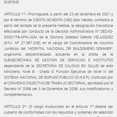
DISPONE:
ARTÍCULO 1º.- Prorróguese, a partir del 23 de diciembre de 2021 y
por el término de CIENTO OCHENTA (180) días hábiles, contados a
partir del dictado de la presente medida, la designación transitoria
efectuada por conducto de la Decisión Administrativa N° DECAD-
2020-778-APN-JGM, de la Doctora Soledad Celeste VELAZQUEZ
(D.N.I. Nº 27.387.228), en el cargo de Coordinadora de Asuntos
Jurídicos del “HOSPITAL NACIONAL DR BALDOMERO SOMMER”,
organismo descentralizado actuante en la órbita de la
SUBSECRETARIA DE GESTION DE SERVICIOS E INSTITUTOS
dependiente de la SECRETARIA DE CALIDAD EN SALUD de este
Ministerio, Nivel B - Grado 0, Función Ejecutiva de Nivel IV del
SISTEMA NACIONAL DE EMPLEO PÚBLICO (SI.N.E.P), instituido por
el CONVENIO COLECTIVO DE TRABAJO SECTORIAL, aprobado por el
Decreto N° 2098 del 3 de Diciembre de 2008, sus modificatorios y
complementarios.
ARTÍCULO 2º.- El cargo involucrado en el artículo 1º deberá ser
cubierto de conformidad con los requisitos y sistemas de selección