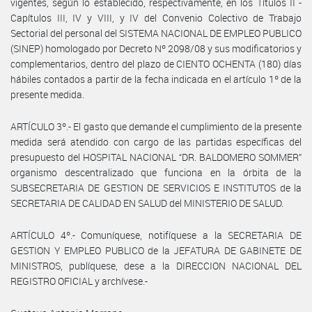
vigentes, según lo establecido, respectivamente, en los Títulos II -
Capítulos III, IV y VIII, y IV del Convenio Colectivo de Trabajo
Sectorial del personal del SISTEMA NACIONAL DE EMPLEO PUBLICO
(SINEP) homologado por Decreto Nº 2098/08 y sus modificatorios y
complementarios, dentro del plazo de CIENTO OCHENTA (180) días
hábiles contados a partir de la fecha indicada en el artículo 1º de la
presente medida.
ARTÍCULO 3º.- El gasto que demande el cumplimiento de la presente
medida será atendido con cargo de las partidas específicas del
presupuesto del HOSPITAL NACIONAL “DR. BALDOMERO SOMMER”
organismo descentralizado que funciona en la órbita de la
SUBSECRETARIA DE GESTION DE SERVICIOS E INSTITUTOS de la
SECRETARIA DE CALIDAD EN SALUD del MINISTERIO DE SALUD.
ARTÍCULO 4º.- Comuníquese, notifíquese a la SECRETARIA DE
GESTION Y EMPLEO PUBLICO de la JEFATURA DE GABINETE DE
MINISTROS, publíquese, dese a la DIRECCION NACIONAL DEL
REGISTRO OFICIAL y archívese.-