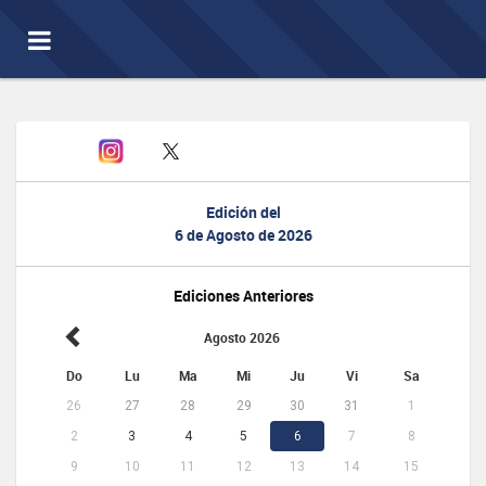
Toggle
navigation
Edición del
6 de Agosto de 2026
Ediciones Anteriores
Agosto 2026
Do
Lu
Ma
Mi
Ju
Vi
Sa
26
27
28
29
30
31
1
2
3
4
5
6
7
8
9
10
11
12
13
14
15