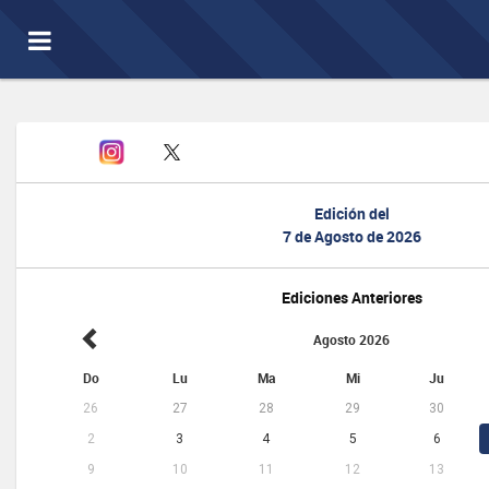
Toggle
navigation
Edición del
7 de Agosto de 2026
Ediciones Anteriores
Agosto 2026
Do
Lu
Ma
Mi
Ju
26
27
28
29
30
2
3
4
5
6
9
10
11
12
13