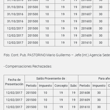
31/10/2016
201500
10
19
19
201606
30
31/10/2016
201500
10
19
19
201607
30
31/10/2016
201500
10
19
19
201607
30
31/10/2016
201500
10
19
19
201603
30
12/02/2017
201500
10
19
19
201608
30
12/02/2017
201500
10
19
19
201609
30
12/02/2017
201500
10
19
19
201610
30
Fdo. Cont. Pub. PASTORINO Mario Guillermo – Jefe (Int.) Agencia Se
- Compensaciones Rechazadas:
Saldo Proveniente de :
Para afec
Fecha de
Presentación
Período
Impuesto
Concepto
Subc
Período
Impuesto
C
12/02/2017
201500
10
19
19
201608
30
12/02/2017
201500
10
19
19
201609
30
12/02/2017
201500
10
19
19
201610
30