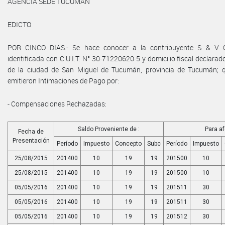
AGENCIA SEDE TUCUMAN
EDICTO
POR CINCO DIAS.- Se hace conocer a la contribuyente S & V 
identificada con C.U.I.T. N° 30-71220620-5 y domicilio fiscal decl
de la ciudad de San Miguel de Tucumán, provincia de Tucumán; 
emitieron Intimaciones de Pago por:
- Compensaciones Rechazadas:
Saldo Proveniente de :
Para af
Fecha de
Presentación
Período
Impuesto
Concepto
Subc
Período
Impuesto
25/08/2015
201400
10
19
19
201500
10
25/08/2015
201400
10
19
19
201500
10
05/05/2016
201400
10
19
19
201511
30
05/05/2016
201400
10
19
19
201511
30
05/05/2016
201400
10
19
19
201512
30