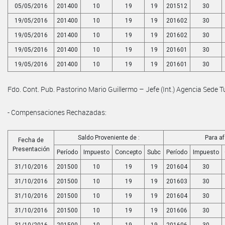
05/05/2016
201400
10
19
19
201512
30
19/05/2016
201400
10
19
19
201602
30
19/05/2016
201400
10
19
19
201602
30
19/05/2016
201400
10
19
19
201601
30
19/05/2016
201400
10
19
19
201601
30
Fdo. Cont. Pub. Pastorino Mario Guillermo – Jefe (Int.) Agencia Sede
- Compensaciones Rechazadas:
Saldo Proveniente de :
Para af
Fecha de
Presentación
Período
Impuesto
Concepto
Subc
Período
Impuesto
31/10/2016
201500
10
19
19
201604
30
31/10/2016
201500
10
19
19
201603
30
31/10/2016
201500
10
19
19
201604
30
31/10/2016
201500
10
19
19
201606
30