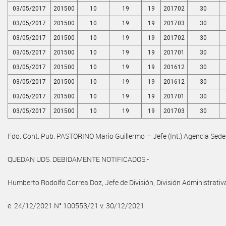
03/05/2017
201500
10
19
19
201702
30
03/05/2017
201500
10
19
19
201703
30
03/05/2017
201500
10
19
19
201702
30
03/05/2017
201500
10
19
19
201701
30
03/05/2017
201500
10
19
19
201612
30
03/05/2017
201500
10
19
19
201612
30
03/05/2017
201500
10
19
19
201701
30
03/05/2017
201500
10
19
19
201703
30
Fdo. Cont. Pub. PASTORINO Mario Guillermo – Jefe (Int.) Agencia Se
QUEDAN UDS. DEBIDAMENTE NOTIFICADOS.-
Humberto Rodolfo Correa Doz, Jefe de División, División Administrativ
e. 24/12/2021 N° 100553/21 v. 30/12/2021