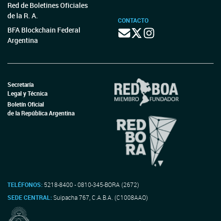
Red de Boletines Oficiales
de la R. A.
CONTACTO
BFA Blockchain Federal
Argentina
Secretaría
Legal y Técnica
Boletín Oficial
de la República Argentina
TELÉFONOS:
5218-8400 - 0810-345-BORA (2672)
SEDE CENTRAL:
Suipacha 767, C.A.B.A. (C1008AAO)