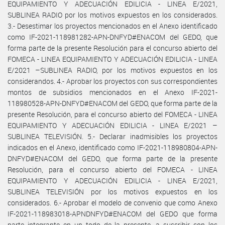
EQUIPAMIENTO Y ADECUACIÓN EDILICIA - LINEA E/2021,
SUBLINEA RADIO por los motivos expuestos en los considerados.
3.- Desestimar los proyectos mencionados en el Anexo identificado
como IF-2021-118981282-APN-DNFYD#ENACOM del GEDO, que
forma parte de la presente Resolución para el concurso abierto del
FOMECA - LINEA EQUIPAMIENTO Y ADECUACIÓN EDILICIA - LINEA
E/2021 –SUBLINEA RADIO, por los motivos expuestos en los
considerandos. 4.- Aprobar los proyectos con sus correspondientes
montos de subsidios mencionados en el Anexo IF-2021-
118980528-APN-DNFYD#ENACOM del GEDO, que forma parte de la
presente Resolución, para el concurso abierto del FOMECA - LINEA
EQUIPAMIENTO Y ADECUACIÓN EDILICIA - LINEA E/2021 –
SUBLINEA TELEVISIÓN. 5.- Declarar inadmisibles los proyectos
indicados en el Anexo, identificado como IF-2021-118980804-APN-
DNFYD#ENACOM del GEDO, que forma parte de la presente
Resolución, para el concurso abierto del FOMECA - LINEA
EQUIPAMIENTO Y ADECUACIÓN EDILICIA - LINEA E/2021,
SUBLINEA TELEVISIÓN por los motivos expuestos en los
considerados. 6.- Aprobar el modelo de convenio que como Anexo
IF-2021-118983018-APNDNFYD#ENACOM del GEDO que forma
parte integrante en un todo de la presente, a suscribir con los