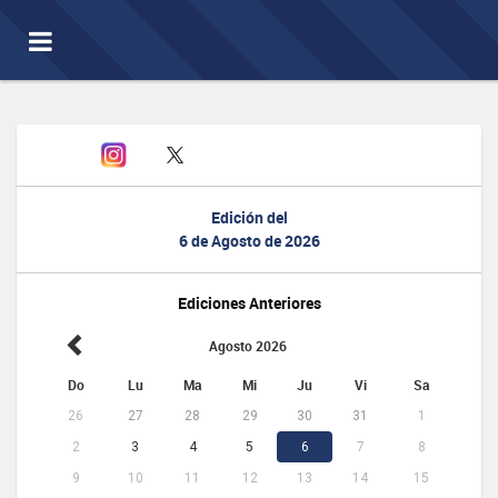
Toggle
navigation
Edición del
6 de Agosto de 2026
Ediciones Anteriores
Agosto 2026
Do
Lu
Ma
Mi
Ju
Vi
Sa
26
27
28
29
30
31
1
2
3
4
5
6
7
8
9
10
11
12
13
14
15