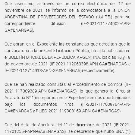
Que, asimismo, a través de un correo electrónico del 17 de
noviembre de 2021, se informó de la convocatoria a la UNIÓN
ARGENTINA DE PROVEEDORES DEL ESTADO (U.A.P.E.) para su
correspondiente difusión (IF-2021-111774902-APN-
GA#ENARGAS).
Que obran en el Expediente las constancias que acreditan que la
convocatoria a la presente Licitacion Pública, ha sido publicada en
el BOLETÍN OFICIAL DE LA REPÚBLICA ARGENTINA, los días 18 y 19
de noviembre de 2021 (IF-2021-112060398-APN-GA#ENARGAS e
IF-2021-112714913-APN-GA#ENARGAS, respectivamente).
Que se han realizado consultas al Procedimiento de Compra (IF-
2021-117009389-APN-GA#ENARGAS), lo que generó la Circular
Aclaratoria N° 1 incorporada en el Expediente en dos oportunidades
bajo los documentos Nros (IF-2021-117009764-APN-
GA#ENARGAS y PLIEG-2021-119300169-APN-GA#ENARGAS).
Que del Acta de Apertura del 1° de diciembre de 2021 (IF-2021-
117012554-APN-GA#ENARGAS), se desprende que hubo UNA (1)