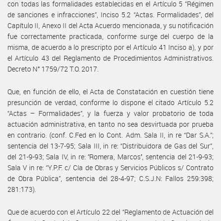
con todas las formalidades establecidas en el Artículo 5 “Régimen
de sanciones e infracciones”, Inciso 5.2 “Actas. Formalidades”, del
Capítulo II, Anexo II del Acta Acuerdo mencionada, y su notificación
fue correctamente practicada, conforme surge del cuerpo de la
misma, de acuerdo a lo prescripto por el Artículo 41 Inciso a), y por
el Artículo 43 del Reglamento de Procedimientos Administrativos.
Decreto N° 1759/72 T.O. 2017.
Que, en función de ello, el Acta de Constatación en cuestión tiene
presunción de verdad, conforme lo dispone el citado Artículo 5.2
“Actas – Formalidades”, y la fuerza y valor probatorio de toda
actuación administrativa, en tanto no sea desvirtuada por prueba
en contrario. (conf. C.Fed en lo Cont. Adm. Sala II, in re “Dar S.A.”;
sentencia del 13-7-95; Sala III, in re: “Distribuidora de Gas del Sur”,
del 21-9-93; Sala IV, in re: ‘’Romera, Marcos’’, sentencia del 21-9-93;
Sala V in re: “Y.P.F. c/ Cía de Obras y Servicios Públicos s/ Contrato
de Obra Pública”, sentencia del 28-4-97; C.S.J.N: Fallos 259:398;
281:173).
Que de acuerdo con el Artículo 22 del “Reglamento de Actuación del