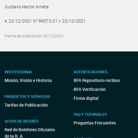
Gustavo Hector Arrieta
e. 22/12/2021 N° 99073/21 v. 22/12/2021
Fecha de publicación 22/12/2021
INSTITUCIONAL
AUTENTICACIONES
Misión, Visión e Historia
BFA Repositorio recibos
BFA Verificación
PRODUCTOS Y SERVICIOS
Firma digital
Tarifas de Publicación
FAQ Y TUTORIALES
SITIOS DE INTERÉS
Preguntas Frecuentes
Red de Boletines Oficiales
de la R. A.