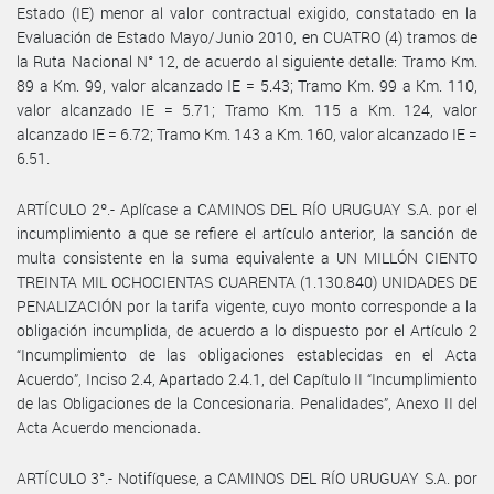
Estado (IE) menor al valor contractual exigido, constatado en la
Evaluación de Estado Mayo/Junio 2010, en CUATRO (4) tramos de
la Ruta Nacional N° 12, de acuerdo al siguiente detalle: Tramo Km.
89 a Km. 99, valor alcanzado IE = 5.43; Tramo Km. 99 a Km. 110,
valor alcanzado IE = 5.71; Tramo Km. 115 a Km. 124, valor
alcanzado IE = 6.72; Tramo Km. 143 a Km. 160, valor alcanzado IE =
6.51.
ARTÍCULO 2º.- Aplícase a CAMINOS DEL RÍO URUGUAY S.A. por el
incumplimiento a que se refiere el artículo anterior, la sanción de
multa consistente en la suma equivalente a UN MILLÓN CIENTO
TREINTA MIL OCHOCIENTAS CUARENTA (1.130.840) UNIDADES DE
PENALIZACIÓN por la tarifa vigente, cuyo monto corresponde a la
obligación incumplida, de acuerdo a lo dispuesto por el Artículo 2
“Incumplimiento de las obligaciones establecidas en el Acta
Acuerdo”, Inciso 2.4, Apartado 2.4.1, del Capítulo II “Incumplimiento
de las Obligaciones de la Concesionaria. Penalidades”, Anexo II del
Acta Acuerdo mencionada.
ARTÍCULO 3°.- Notifíquese, a CAMINOS DEL RÍO URUGUAY S.A. por