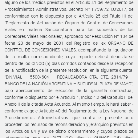
alguno de los medios previstos en el Artículo 41 del Reglamento de
Procedimientos Administrativos. Decreto Nº 1.759/72 T.O.2017, de
conformidad con lo dispuesto por el Artículo 25 del Título III del
“Reglamento de Actuación del Órgano de Control de Concesiones
Viales en materia Sancionatoria para los supuestos de los
Corredores Viales Nacionales”, aprobado por Resolución Nº 134 de
fecha 23 de mayo de 2001 del Registro del ex ÓRGANO DE
CONTROL DE CONCESIONES VIALES, acompañando la liquidación
de la multa correspondiente, cuyo importe deberá depositarse
dentro de los CINCO (5) días corridos contados desde la recepción
de la notificación de la presente resolución, en la siguiente cuenta:
“D.N.VIAL – 5500/604 – RECAUDADORA CTA. CTE. 2814/79 –
BANCO DE LA NACIÓN ARGENTINA – SUCURSAL PLAZA DE MAYO”,
bajo apercibimiento de ejecución de la garantía contractual,
conforme lo dispuesto por el Artículo 4, Inciso 4.2 del Capítulo II del
Anexo II de la citada Acta Acuerdo. Al mismo tiempo, le hará saber -
conforme exige el Artículo 40 del Reglamento de la Ley Nacional de
Procedimientos Administrativos- que contra el presente acto
proceden los recursos de reconsideración y jerárquico previstos en
los Artículos 84 y 89 de dicho ordenamiento y cuyos plazos de
interposición son de DIEZ (10) días y QUINCE (15) días,