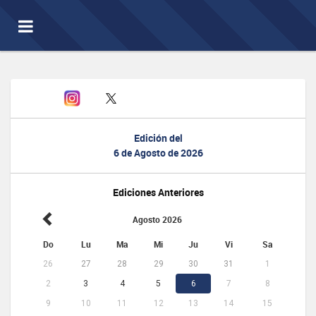
Toggle
navigation
Edición del
6 de Agosto de 2026
Ediciones Anteriores
Agosto 2026
Do
Lu
Ma
Mi
Ju
Vi
Sa
26
27
28
29
30
31
1
2
3
4
5
6
7
8
9
10
11
12
13
14
15