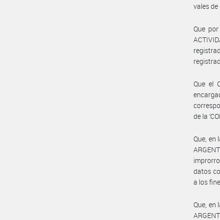
vales de
Que por
ACTIVID
registr
registra
Que el 
encarga
correspo
de la ‘
Que, en
ARGENTIN
improrro
datos co
a los fin
Que, en
ARGENTIN