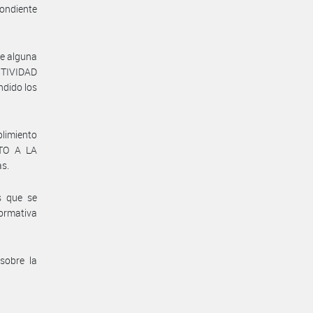
pondiente
de alguna
CTIVIDAD
ndido los
plimiento
NTO A LA
as.
s que se
normativa
sobre la