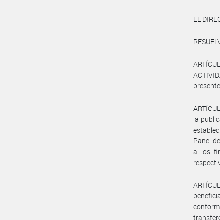
EL DIRE
RESUELV
ARTÍCUL
ACTIVID
presente
ARTÍCULO
la publi
establec
Panel de
a los fi
respecti
ARTÍCULO
benefici
conforme
transfer