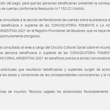
ción del pago, para que las personas beneficiarias presenten la corres
n de cuentas conforme la Resolución N.º 152/21/INAMU.
a consultado a la sección de Rendiciones de cuentas sobre la presencia 
 beneficiaria o suplente de las ‘CONVOCATORIA FOMENTO A LA A
GENTINA 2021’ en el Registro Provisional de Deudores, que no haya re
oportunamente otorgados.
a consultado al área a cargo del Circuito Cultural Social sobre el incum
na persona beneficiaria o suplente de las ‘CONVOCATORIA FOME
D CORAL ARGENTINA 2021’ en beneficios previos a dichas convocatori
solicitudes que resultaron beneficiarias y suplentes surgen de acto
a las bases y condiciones de las correspondientes convocatorias y la 
Área de Asuntos Técnicos Legales ha dictaminado favorablemente 
.