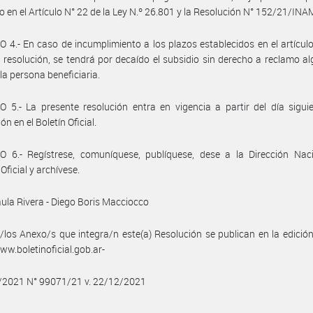
o en el Artículo N° 22 de la Ley N.º 26.801 y la Resolución N° 152/21/INA
 4.- En caso de incumplimiento a los plazos establecidos en el artículo
 resolución, se tendrá por decaído el subsidio sin derecho a reclamo a
 la persona beneficiaria.
 5.- La presente resolución entra en vigencia a partir del día sigui
ón en el Boletín Oficial.
O 6.- Regístrese, comuníquese, publíquese, dese a la Dirección Naci
Oficial y archívese.
ula Rivera - Diego Boris Macciocco
/los Anexo/s que integra/n este(a) Resolución se publican en la edició
w.boletinoficial.gob.ar-
2/2021 N° 99071/21 v. 22/12/2021