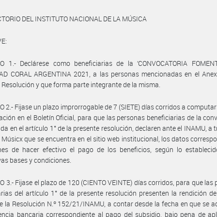
CTORIO DEL INSTITUTO NACIONAL DE LA MÚSICA
E:
O 1.- Declárese como beneficiarias de la ‘CONVOCATORIA FOME
AD CORAL ARGENTINA 2021, a las personas mencionadas en el Anexo
 Resolución y que forma parte integrante de la misma.
 2.- Fijase un plazo improrrogable de 7 (SIETE) días corridos a computa
cación en el Boletín Oficial, para que las personas beneficiarias de la con
ida en el artículo 1° de la presente resolución, declaren ante el INAMU, a t
 Músicx que se encuentra en el sitio web institucional, los datos corresp
nes de hacer efectivo el pago de los beneficios, según lo estableci
vas bases y condiciones.
 3.- Fijase el plazo de 120 (CIENTO VEINTE) días corridos, para que las
arias del artículo 1° de la presente resolución presenten la rendición d
 la Resolución N.º 152/21/INAMU, a contar desde la fecha en que se ac
encia bancaria correspondiente al pago del subsidio, bajo pena de apl