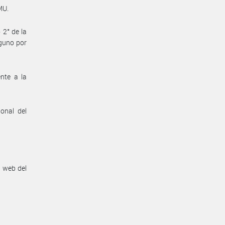
MU.
 2° de la
lguno por
ente a la
onal del
n web del