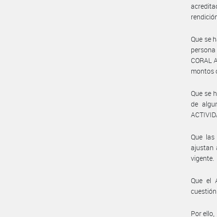
acredita
rendició
Que se h
persona
CORAL AR
montos 
Que se h
de algu
ACTIVIDA
Que las 
ajustan 
vigente.
Que el 
cuestión
Por ello,