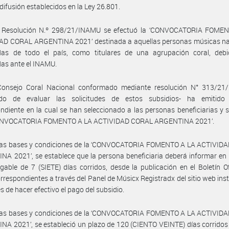
 difusión establecidos en la Ley 26.801.
 Resolución N.º 298/21/INAMU se efectuó la ‘CONVOCATORIA FOME
AD CORAL ARGENTINA 2021’ destinada a aquellas personas músicas na
adas de todo el país, como titulares de una agrupación coral, deb
das ante el INAMU.
Consejo Coral Nacional conformado mediante resolución N° 313/21
do de evaluar las solicitudes de estos subsidios- ha emitido
ndiente en la cual se han seleccionado a las personas beneficiarias y 
CONVOCATORIA FOMENTO A LA ACTIVIDAD CORAL ARGENTINA 2021’.
 las bases y condiciones de la ‘CONVOCATORIA FOMENTO A LA ACTIVID
A 2021’, se establece que la persona beneficiaria deberá informar en
gable de 7 (SIETE) días corridos, desde la publicación en el Boletín Ofi
rrespondientes a través del Panel de Músicx Registradx del sitio web inst
es de hacer efectivo el pago del subsidio.
 las bases y condiciones de la ‘CONVOCATORIA FOMENTO A LA ACTIVID
A 2021’, se estableció un plazo de 120 (CIENTO VEINTE) días corridos