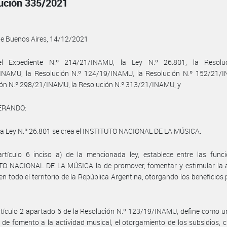
ución 335/2021
de Buenos Aires, 14/12/2021
l Expediente N.º 214/21/INAMU, la Ley N.º 26.801, la Resolu
INAMU, la Resolución N.º 124/19/INAMU, la Resolución N.º 152/21/I
ón N.º 298/21/INAMU, la Resolución N.º 313/21/INAMU, y
ERANDO:
la Ley N.º 26.801 se crea el INSTITUTO NACIONAL DE LA MÚSICA.
rtículo 6 inciso a) de la mencionada ley, establece entre las funci
TO NACIONAL DE LA MÚSICA la de promover, fomentar y estimular la a
en todo el territorio de la República Argentina, otorgando los beneficios 
rtículo 2 apartado 6 de la Resolución N.º 123/19/INAMU, define como u
de fomento a la actividad musical, el otorgamiento de los subsidios, c