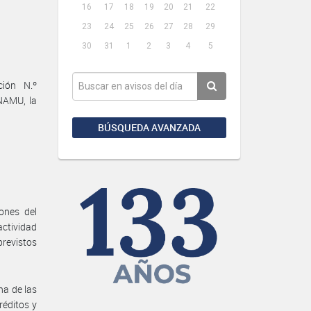
16
17
18
19
20
21
22
23
24
25
26
27
28
29
30
31
1
2
3
4
5
ción N.º
NAMU, la
BÚSQUEDA AVANZADA
ones del
ctividad
previstos
na de las
réditos y