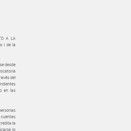
NTO A LA
 I de la
rse desde
vocatoria
ravés del
ondientes
do en las
 personas
e cuentas
redita la
icarse lo