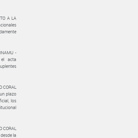
NTO A LA
cionales
idamente
/INAMU -
 el acta
suplentes
AD CORAL
 un plazo
cial, los
itucional
AD CORAL
 desde la