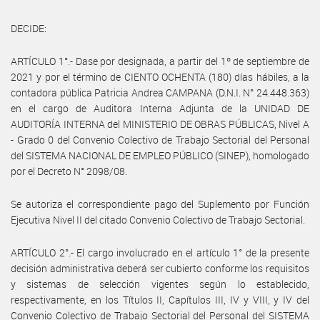
DECIDE:
ARTÍCULO 1°.- Dase por designada, a partir del 1º de septiembre de
2021 y por el término de CIENTO OCHENTA (180) días hábiles, a la
contadora pública Patricia Andrea CAMPANA (D.N.I. N° 24.448.363)
en el cargo de Auditora Interna Adjunta de la UNIDAD DE
AUDITORÍA INTERNA del MINISTERIO DE OBRAS PÚBLICAS, Nivel A
- Grado 0 del Convenio Colectivo de Trabajo Sectorial del Personal
del SISTEMA NACIONAL DE EMPLEO PÚBLICO (SINEP), homologado
por el Decreto N° 2098/08.
Se autoriza el correspondiente pago del Suplemento por Función
Ejecutiva Nivel II del citado Convenio Colectivo de Trabajo Sectorial.
ARTÍCULO 2°.- El cargo involucrado en el artículo 1° de la presente
decisión administrativa deberá ser cubierto conforme los requisitos
y sistemas de selección vigentes según lo establecido,
respectivamente, en los Títulos II, Capítulos III, IV y VIII, y IV del
Convenio Colectivo de Trabajo Sectorial del Personal del SISTEMA