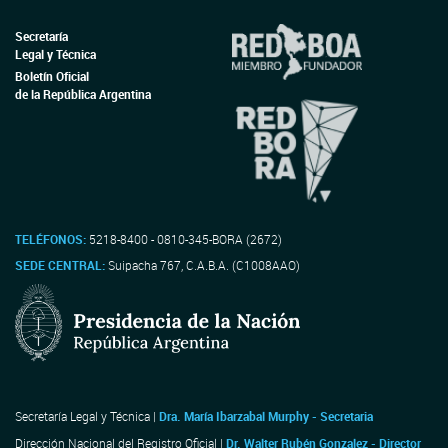
Secretaría
Legal y Técnica
Boletín Oficial
de la República Argentina
TELÉFONOS:
5218-8400 - 0810-345-BORA (2672)
SEDE CENTRAL:
Suipacha 767, C.A.B.A. (C1008AAO)
Secretaría Legal y Técnica |
Dra. María Ibarzabal Murphy - Secretaria
Dirección Nacional del Registro Oficial |
Dr. Walter Rubén Gonzalez - Director