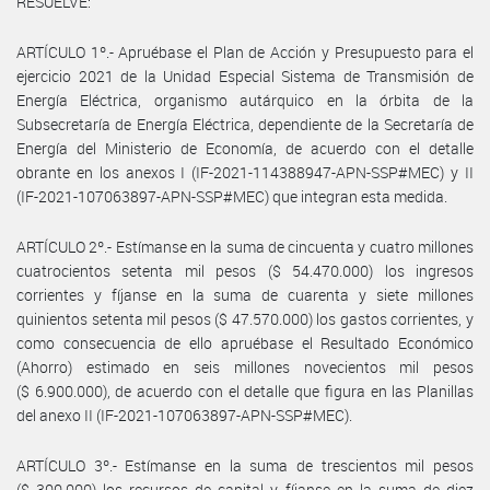
RESUELVE:
ARTÍCULO 1º.- Apruébase el Plan de Acción y Presupuesto para el
ejercicio 2021 de la Unidad Especial Sistema de Transmisión de
Energía Eléctrica, organismo autárquico en la órbita de la
Subsecretaría de Energía Eléctrica, dependiente de la Secretaría de
Energía del Ministerio de Economía, de acuerdo con el detalle
obrante en los anexos I (IF-2021-114388947-APN-SSP#MEC) y II
(IF-2021-107063897-APN-SSP#MEC) que integran esta medida.
ARTÍCULO 2º.- Estímanse en la suma de cincuenta y cuatro millones
cuatrocientos setenta mil pesos ($ 54.470.000) los ingresos
corrientes y fíjanse en la suma de cuarenta y siete millones
quinientos setenta mil pesos ($ 47.570.000) los gastos corrientes, y
como consecuencia de ello apruébase el Resultado Económico
(Ahorro) estimado en seis millones novecientos mil pesos
($ 6.900.000), de acuerdo con el detalle que figura en las Planillas
del anexo II (IF-2021-107063897-APN-SSP#MEC).
ARTÍCULO 3º.- Estímanse en la suma de trescientos mil pesos
($ 300.000) los recursos de capital y fíjanse en la suma de diez