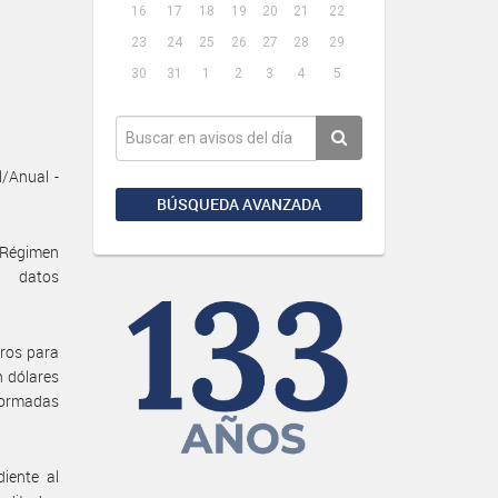
16
17
18
19
20
21
22
23
24
25
26
27
28
29
30
31
1
2
3
4
5
l/Anual -
BÚSQUEDA AVANZADA
“Régimen
e datos
.
rros para
n dólares
nformadas
iente al