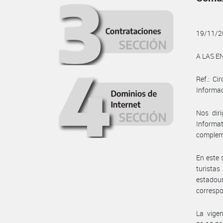
19/11/2
A LAS E
Ref.: Ci
Informac
Nos dir
Inform
compleme
En este 
turistas
estadoun
correspo
La vige