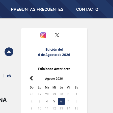
PREGUNTAS FRECUENTES
CONTACTO
Edición del
6 de Agosto de 2026
Ediciones Anteriores
|
Agosto 2026
Do
Lu
Ma
Mi
Ju
Vi
Sa
26
27
28
29
30
31
1
NA
2
3
4
5
6
7
8
9
10
11
12
13
14
15