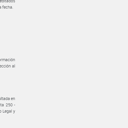
editados
a fecha.
formación
ección al
ultada en
sta 250 -
o Legal y