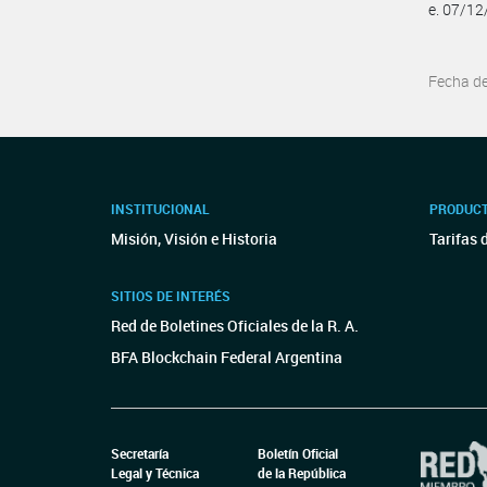
e. 07/1
Fecha d
INSTITUCIONAL
PRODUCT
Misión, Visión e Historia
Tarifas 
SITIOS DE INTERÉS
Red de Boletines Oficiales de la R. A.
BFA Blockchain Federal Argentina
Secretaría
Boletín Oficial
Legal y Técnica
de la República