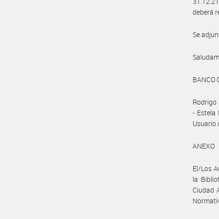
31.12.21
deberá r
Se adjun
Saludam
BANCO 
Rodrigo 
- Estela
Usuario 
ANEXO
El/Los A
la Bibli
Ciudad A
Normativ