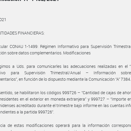
021
NTIDADES FINANCIERAS:
rcular CONAU 1-1499: Régimen Informativo para Supervisión Trimestra
ión sobre datos complementarios. Modificaciones
igimos a Uds. para comunicarles las adecuaciones realizadas en el 
ativo para Supervisión Trimestral/Anual – Información sobr
ntarios”, en función de lo dispuesto mediante la Comunicación “A” 7384
sentido, se habilitaron los códigos 999726 – “Cantidad de cajas de aho
 residentes en el exterior en moneda extranjera” y 999727 – “Importe e
idenses acreditado durante el trimestre bajo informe en las cuentas i
ndientes a la partida 999726”.
ncia de estas modificaciones operará para la información correspond