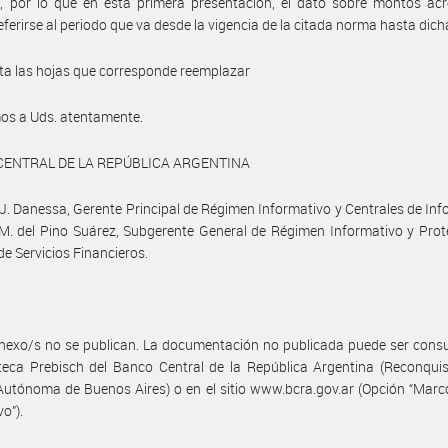
, por lo que en esta primera presentación, el dato sobre montos acr
eferirse al periodo que va desde la vigencia de la citada norma hasta dich
ta las hojas que corresponde reemplazar
os a Uds. atentamente.
CENTRAL DE LA REPÚBLICA ARGENTINA
J. Danessa, Gerente Principal de Régimen Informativo y Centrales de In
 M. del Pino Suárez, Subgerente General de Régimen Informativo y Prot
de Servicios Financieros.
nexo/s no se publican. La documentación no publicada puede ser cons
oteca Prebisch del Banco Central de la República Argentina (Reconqui
utónoma de Buenos Aires) o en el sitio www.bcra.gov.ar (Opción “Marc
o”).