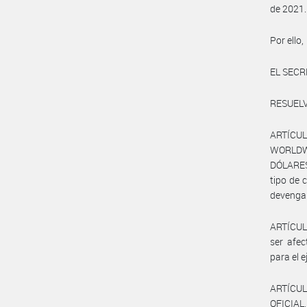
de 2021.
Por ello,
EL SECR
RESUELV
ARTÍCUL
WORLDWID
DÓLARES
tipo de 
devengam
ARTÍCULO
ser afe
para el e
ARTÍCUL
OFICIAL,