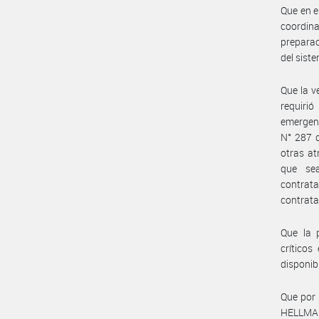
Que en e
coordina
preparac
del sist
Que la v
requiri
emergenc
N° 287 d
otras at
que sea
contrat
contrata
Que la 
críticos
disponib
Que por 
HELLMA