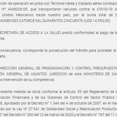
ción de operación en pista con Terminal Aérea y traslado aéreo corresp
o Nº AM0029/05, que transportaron vacunas contra la COVID-19 d
 Unidos Mexicanos hasta nuestro país, por la suma total de
NIDENSES CATORCE MIL QUINIENTOS CINCUENTA (USD 14.550,00).
SECRETARÍA DE ACCESO A LA SALUD prestó conformidad al pago de la
ada.
onsecuencia, corresponde la prosecución del trámite para proceder a
ata.
 DIRECCIÓN GENERAL DE PROGRAMACIÓN Y CONTROL PRESUPUESTAR
IÓN GENERAL DE ASUNTOS JURÍDICOS de este MINISTERIO DE SA
a intervención de su competencia.
resente medida se dicta conforme al artículo 35 del Reglamento de l
tración Financiera y de los Sistemas de Control del Sector Público 
6, aprobado por el Decreto N° 1.344 del 4 de octubre de 2007, en el ma
ido por la Ley N° 27.541 de Solidaridad Social y Reactivación Productiv
 2° del Decreto N° 260 del 12 de marzo de 2020 y el Decreto N° 167 del 11