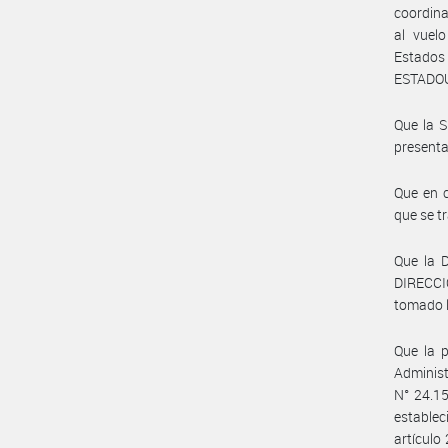
coordina
al vuel
Estados
ESTADOU
Que la 
present
Que en c
que se tr
Que la
DIRECC
tomado l
Que la p
Adminis
N° 24.15
establec
artículo