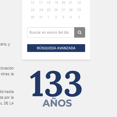
16
17
18
19
20
21
22
23
24
25
26
27
28
29
30
31
1
2
3
4
5
rio, y
BÚSQUEDA AVANZADA
ctivación
otras, la
lió hasta
da por la
AL DE LA