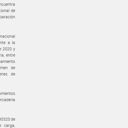
encuentra
cional de
eparación
rnacional
nte a la
e 2020 y
ia, entre
ipamiento
gimen de
menes de
amientos
ercadería
000320 de
 carga,