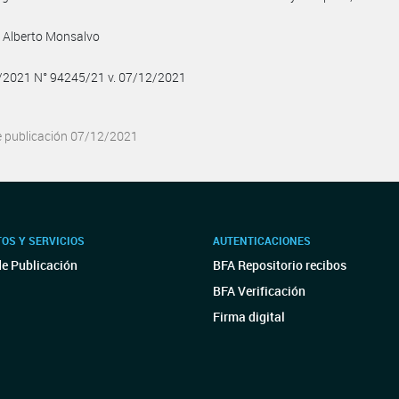
 Alberto Monsalvo
2/2021 N° 94245/21 v. 07/12/2021
e publicación 07/12/2021
OS Y SERVICIOS
AUTENTICACIONES
de Publicación
BFA Repositorio recibos
BFA Verificación
Firma digital