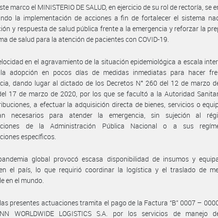
ste marco el MINISTERIO DE SALUD, en ejercicio de su rol de rectoría, se 
ndo la implementación de acciones a fin de fortalecer el sistema na
ión y respuesta de salud pública frente a la emergencia y reforzar la pr
ema de salud para la atención de pacientes con COVID-19.
elocidad en el agravamiento de la situación epidemiológica a escala inte
ó la adopción en pocos días de medidas inmediatas para hacer fre
ia, dando lugar al dictado de los Decretos N° 260 del 12 de marzo d
el 17 de marzo de 2020, por los que se facultó a la Autoridad Sanitar
ribuciones, a efectuar la adquisición directa de bienes, servicios o equ
n necesarios para atender la emergencia, sin sujeción al ré
aciones de la Administración Pública Nacional o a sus regí
ciones específicos.
pandemia global provocó escasa disponibilidad de insumos y equip
 en el país, lo que requirió coordinar la logística y el traslado de m
le en el mundo.
las presentes actuaciones tramita el pago de la Factura “B” 0007 – 00
NN WORLDWIDE LOGISTICS S.A. por los servicios de manejo de