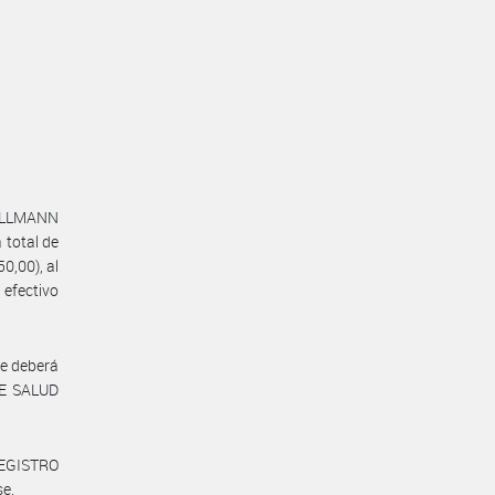
HELLMANN
total de
,00), al
 efectivo
te deberá
DE SALUD
REGISTRO
se.