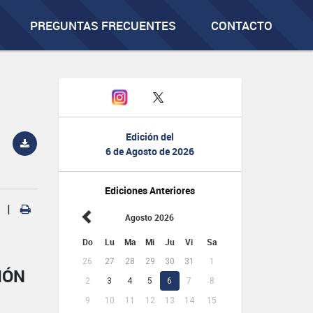
PREGUNTAS FRECUENTES
CONTACTO
Edición del
6 de Agosto de 2026
Ediciones Anteriores
|
Agosto 2026
Do
Lu
Ma
Mi
Ju
Vi
Sa
26
27
28
29
30
31
1
IÓN
2
3
4
5
6
7
8
9
10
11
12
13
14
15