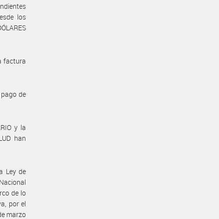
ondientes
esde los
 DÓLARES
 factura
l pago de
IO y la
LUD han
a Ley de
Nacional
rco de lo
a, por el
 de marzo