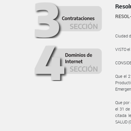
Resol
RESOL
Ciudad 
VISTO el
CONSID
Que el 2
Producti
Emergenc
Que por 
el 31 de
citada 
SALUD (O