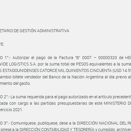
ETARIO DE GESTIÓN ADMINISTRATIVA
E:
O 1°.- Autorizar el pago de la Factura “B” 0007 – 00000320 de 
E LOGISTICS S.A. por la suma total de PESOS equivalentes a la suma 
 ESTADOUNIDENSES CATORCE MIL QUINIENTOS CINCUENTA (USD 14.550
cambio billete vendedor del Banco de la Nación Argentina al día previo al
iento del gasto.
 2°.- La suma requerida para el pago autorizado en el artículo preceden
ctada con cargo a las partidas presupuestarias de este MINISTERIO 
jercicio 2021.
O 3°.- Comuníquese, publíquese, dese a la DIRECCIÓN NACIONAL DEL 
 gírese a la DIRECCIÓN CONTABILIDAD Y TESORERÍA y cumplido, archíve