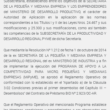
Subsecretaría, estableciendo entre los objetivos de la SECRETARÍA
DE LA PEQUEÑA Y MEDIANA EMPRESA Y LOS EMPRENDEDORES
del MINISTERIO DE DESARROLLO PRODUCTIVO, el carácter de
Autoridad de Aplicación en la aplicación de las normas
correspondientes a los Títulos I y II de las Leyes Nros. 24.467 y sus
modificaciones y 25.300 y sus modificaciones, como así también
las competencias de la SUBSECRETARÍA DE LA PRODUCTIVIDAD Y
DESARROLLO REGIONAL PYME de dicha Secretaría.
Que mediante la Resolución Nº 1.212 de fecha 1 de octubre de 2014
de la ex SECRETARÍA DE LA PEQUEÑA Y MEDIANA EMPRESA Y
DESARROLLO REGIONAL del ex MINISTERIO DE INDUSTRIA y a fin
de implementar la ejecución del PROGRAMA DE APOYO A LA
COMPETITIVIDAD PARA MICRO, PEQUEÑAS Y MEDIANAS
EMPRESAS (MiPyME), se aprobó el Reglamento Operativo de
conformidad con lo establecido en el “Apartado a) de la Cláusula
3.02 Condiciones previas al primer desembolso del Capítulo III –
Desembolsos” del Contrato de Préstamo BID Nº 2.923/OC-AR.
Que el Reglamento Operativo del mencionado Programa establece
los términos, condiciones y procedimientos a ser observados por