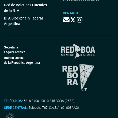
Red de Boletines Oficiales
de la R. A.
CONTACTO
BFA Blockchain Federal
Argentina
Secretaría
Legal y Técnica
Boletín Oficial
de la República Argentina
TELÉFONOS:
5218-8400 - 0810-345-BORA (2672)
SEDE CENTRAL:
Suipacha 767, C.A.B.A. (C1008AAO)