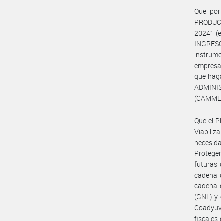
Que por
PRODUC
2024” (
INGRESO
instrume
empresas
que hag
ADMINI
(CAMME
Que el P
Viabiliz
necesida
Proteger
futuras 
cadena d
cadena d
(GNL) y 
Coadyuva
fiscales