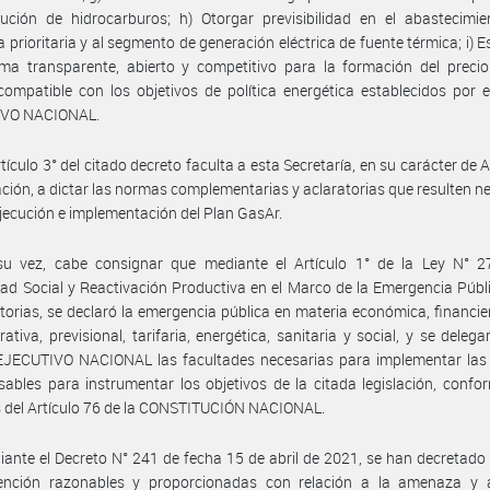
bución de hidrocarburos; h) Otorgar previsibilidad en el abastecimi
prioritaria y al segmento de generación eléctrica de fuente térmica; i) E
ma transparente, abierto y competitivo para la formación del precio
compatible con los objetivos de política energética establecidos por
VO NACIONAL.
rtículo 3° del citado decreto faculta a esta Secretaría, en su carácter de 
ación, a dictar las normas complementarias y aclaratorias que resulten n
ejecución e implementación del Plan GasAr.
su vez, cabe consignar que mediante el Artículo 1° de la Ley N° 2
dad Social y Reactivación Productiva en el Marco de la Emergencia Públ
torias, se declaró la emergencia pública en materia económica, financiera
rativa, previsional, tarifaria, energética, sanitaria y social, y se delega
JECUTIVO NACIONAL las facultades necesarias para implementar las p
sables para instrumentar los objetivos de la citada legislación, confo
 del Artículo 76 de la CONSTITUCIÓN NACIONAL.
ante el Decreto N° 241 de fecha 15 de abril de 2021, se han decretad
ención razonables y proporcionadas con relación a la amenaza y a