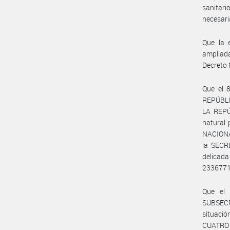
sanitari
necesari
Que la 
ampliada
Decreto 
Que el 
REPÚBLI
LA REPÚ
natural 
NACIONA
la SECR
delicada
233677
Que el
SUBSECR
situació
CUATRO (