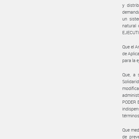
y distri
demanda 
un siste
natural 
EJECUTI
Que el A
de Aplic
para la 
Que, a 
Solidari
modifica
administ
PODER E
indispen
términos
Que medi
de prev