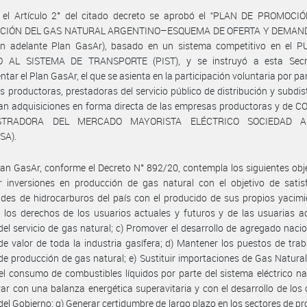
 el Artículo 2° del citado decreto se aprobó el “PLAN DE PROMOCI
CIÓN DEL GAS NATURAL ARGENTINO–ESQUEMA DE OFERTA Y DEMAND
en adelante Plan GasAr), basado en un sistema competitivo en el 
 AL SISTEMA DE TRANSPORTE (PIST), y se instruyó a esta Secr
ntar el Plan GasAr, el que se asienta en la participación voluntaria por par
 productoras, prestadoras del servicio público de distribución y subdis
an adquisiciones en forma directa de las empresas productoras y de 
STRADORA DEL MERCADO MAYORISTA ELÉCTRICO SOCIEDAD 
SA).
lan GasAr, conforme el Decreto N° 892/20, contempla los siguientes obje
ar inversiones en producción de gas natural con el objetivo de satis
des de hidrocarburos del país con el producido de sus propios yacimi
 los derechos de los usuarios actuales y futuros y de las usuarias a
del servicio de gas natural; c) Promover el desarrollo de agregado nacio
e valor de toda la industria gasífera; d) Mantener los puestos de trab
e producción de gas natural; e) Sustituir importaciones de Gas Natura
el consumo de combustibles líquidos por parte del sistema eléctrico nac
r con una balanza energética superavitaria y con el desarrollo de los 
 del Gobierno; g) Generar certidumbre de largo plazo en los sectores de p