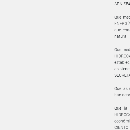
APN-SE
Que med
ENERGÍA
que coad
natural.
Que medi
HIDROC
establec
asisten
SECRETA
Que las 
han aco
Que la 
HIDROCA
económic
CIENTO