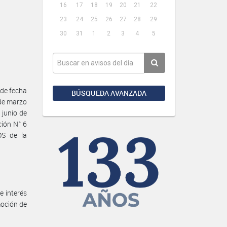
16
17
18
19
20
21
22
23
24
25
26
27
28
29
30
31
1
2
3
4
5
de fecha
BÚSQUEDA AVANZADA
de marzo
 junio de
ión N° 6
S de la
e interés
moción de