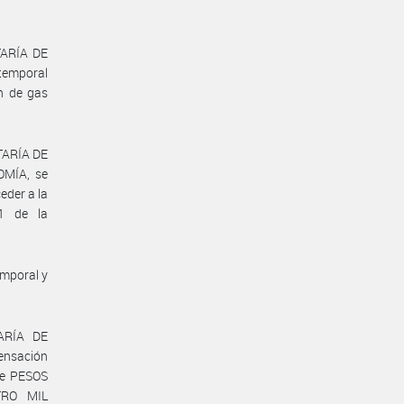
TARÍA DE
temporal
ón de gas
ETARÍA DE
MÍA, se
eder a la
21 de la
emporal y
TARÍA DE
ensación
de PESOS
TRO MIL