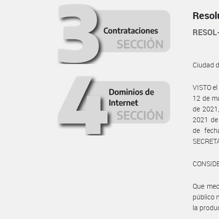
Resol
RESOL
Ciudad 
VISTO el
12 de ma
de 2021,
2021 de
de fec
SECRETA
CONSID
Que medi
público 
la produ