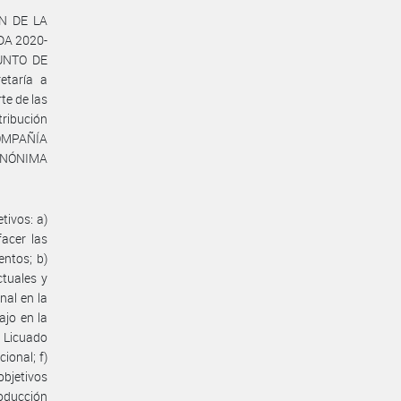
ÓN DE LA
A 2020-
PUNTO DE
etaría a
te de las
tribución
COMPAÑÍA
ANÓNIMA
tivos: a)
facer las
entos; b)
ctuales y
nal en la
ajo en la
l Licuado
ional; f)
objetivos
roducción