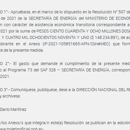
 1°.- Apruébase, en el marco de lo dispuesto en la Resolución N° 507 d
o de 2021 de la SECRETARÍA DE ENERGÍA del MINISTERIO DE ECONO
n con carácter de asistencia económica transitoria correspondiente 
e 2021 por la suma de PESOS CIENTO CUARENTA Y OCHO MILLONES DO
 Y CUATRO MIL OCHOCIENTOS NOVENTA Y UNO ($ 148.234.891), de ac
 obrante en el Anexo (IF-2021-105851665-APN-SSH#MEC) que for
te de la presente medida.
O 2°.- El gasto que demande el cumplimiento de la presente med
o al Programa 73 del SAF 328 – SECRETARÍA DE ENERGÍA, correspond
 2021.
O 3°.- Comuníquese, publíquese, dese a la DIRECCIÓN NACIONAL DEL 
y archívese.
Darío Martínez
/los Anexo/s que integra/n este(a) Resolución se publican en la edició
w.boletinoficial.gob.ar-