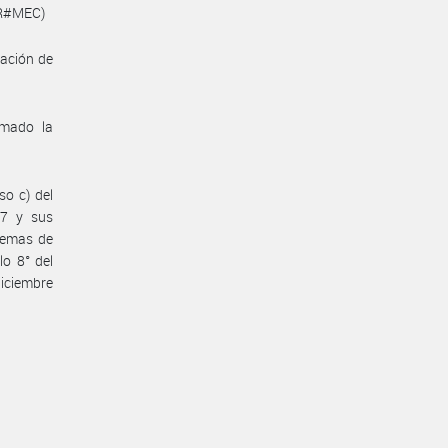
YR#MEC)
ración de
omado la
so c) del
07 y sus
stemas de
lo 8° del
diciembre