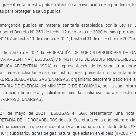
o que enfrenta nuestro país en atención a la evolución de la pandemia, to
as para proteger la salud pública.
emergencia pública en materia sanitaria establecida por la Ley N° 
 por el Decreto N° 260 de fecha 12 de marzo de 2020 ha sido prorroga
N° 167 de fecha 11 de marzo de 2021, hasta el 31 de diciembre de 2021 in
8 de marzo de 2021 la FEDERACIÓN DE SUBDISTRIBUIDORES DE G
CA ARGENTINA (FESUBGAS) y el INSTITUTO DE SUBDISTRIBUIDORES D
BLICA ARGENTINA (ISGA), en representación de las subdistribuidora
por redes nucleadas en ambas instituciones, presentaron una nota ant
L REGULADOR DEL GAS (ENARGAS), organismo descentralizado en el á
ETARÍA DE ENERGÍA del MINISTERIO DE ECONOMÍA, por la cual infor
 situación financiera y solicitaron medidas paliativas para el sector 
17-APN-SD#ENARGAS).
 27 de mayo de 2021 FESUBGAS e ISGA presentaron una nota 
ETARÍA DE HIDROCARBUROS de esta Secretaría en la que reiteraron la 
n financiera en la que se encuentran y acompañaron un listado de las 
64) subdistribuidoras de gas natural que existen en el país (IF-2021-