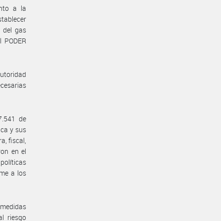
ento a la
stablecer
 del gas
 el PODER
Autoridad
ecesarias
7.541 de
ica y sus
, fiscal,
ron en el
olíticas
rme a los
o medidas
l riesgo