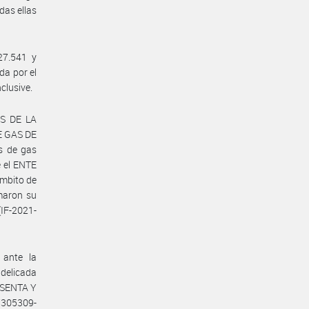
das ellas
27.541 y
da por el
clusive.
AS DE LA
E GAS DE
s de gas
e el ENTE
mbito de
maron su
(IF-2021-
ante la
delicada
SESENTA Y
47305309-