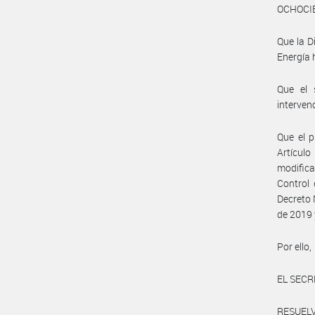
OCHOCIE
Que la D
Energía 
Que el 
interven
Que el p
Artícul
modifica
Control 
Decreto 
de 2019 
Por ello,
EL SECR
RESUELV