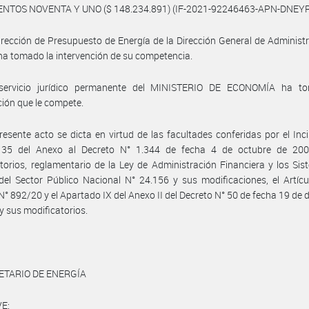
NTOS NOVENTA Y UNO ($ 148.234.891) (IF-2021-92246463-APN-DNE
irección de Presupuesto de Energía de la Dirección General de Administ
ha tomado la intervención de su competencia.
servicio jurídico permanente del MINISTERIO DE ECONOMÍA ha t
ción que le compete.
resente acto se dicta en virtud de las facultades conferidas por el Inci
o 35 del Anexo al Decreto N° 1.344 de fecha 4 de octubre de 20
torios, reglamentario de la Ley de Administración Financiera y los Si
del Sector Público Nacional N° 24.156 y sus modificaciones, el Artícu
N° 892/20 y el Apartado IX del Anexo II del Decreto N° 50 de fecha 19 de 
y sus modificatorios.
ETARIO DE ENERGÍA
E: