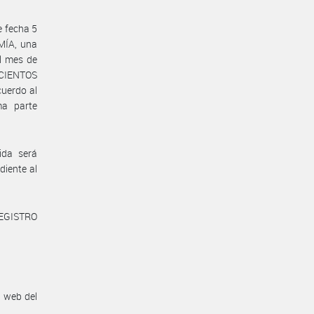
e fecha 5
MÍA, una
al mes de
SCIENTOS
uerdo al
ma parte
ida será
iente al
REGISTRO
n web del