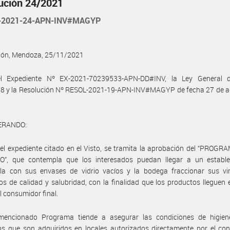
ución 24/2021
-2021-24-APN-INV#MAGYP
ción, Mendoza, 25/11/2021
l Expediente Nº EX-2021-70239533-APN-DD#INV, la Ley General 
78 y la Resolución Nº RESOL-2021-19-APN-INV#MAGYP de fecha 27 de a
ERANDO:
el expediente citado en el Visto, se tramita la aprobación del “PROG
”, que contempla que los interesados puedan llegar a un estable
cola con sus envases de vidrio vacíos y la bodega fraccionar sus vi
os de calidad y salubridad, con la finalidad que los productos lleguen
al consumidor final.
mencionado Programa tiende a asegurar las condiciones de higien
s que son adquiridos en locales autorizados directamente por el con