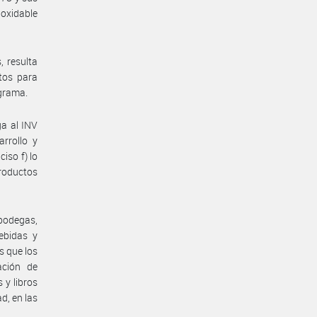
oxidable
, resulta
tos para
ograma.
ga al INV
rrollo y
ciso f) lo
productos
 bodegas,
bebidas y
s que los
ación de
 y libros
d, en las