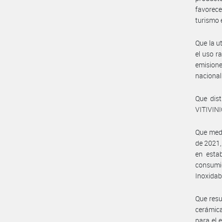
favorece
turismo 
Que la u
el uso r
emisione
nacional 
Que dis
VITIVINI
Que med
de 2021,
en estab
consumi
Inoxidab
Que resu
cerámica
para el 