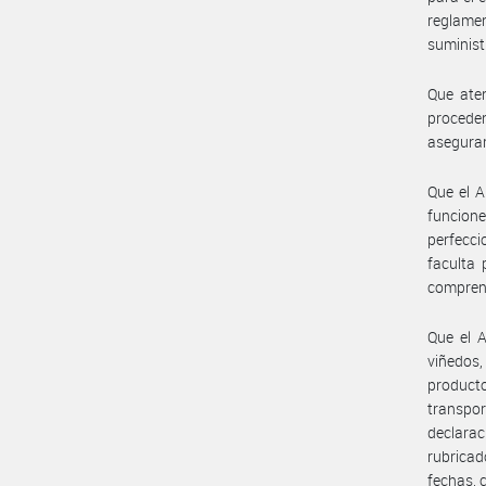
reglame
suminist
Que aten
procede
asegurar
Que el A
funcion
perfeccio
faculta 
comprend
Que el A
viñedos,
producto
transpo
declarac
rubricad
fechas, 