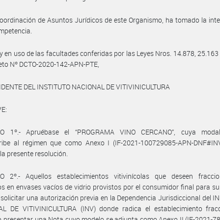
oordinación de Asuntos Jurídicos de este Organismo, ha tomado la int
mpetencia.
, y en uso de las facultades conferidas por las Leyes Nros. 14.878, 25.163
creto Nº DCTO-2020-142-APN-PTE,
IDENTE DEL INSTITUTO NACIONAL DE VITIVINICULTURA
E:
LO 1º.- Apruébase el “PROGRAMA VINO CERCANO”, cuya modal
cribe al régimen que como Anexo I (IF-2021-100729085-APN-DNF#IN
 la presente resolución.
O 2º.- Aquellos establecimientos vitivinícolas que deseen fracci
s en envases vacíos de vidrio provistos por el consumidor final para su
solicitar una autorización previa en la Dependencia Jurisdiccional del 
L DE VITIVINICULTURA (INV) donde radica el establecimiento fracc
 presentar una Nota cuyo modelo se adjunta como Anexo II (IF-2021-7