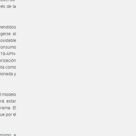
és de la
prendidos
gerse al
oxidable
l Consumo
-19-APN-
rización
unta como
cionada y
l modelo
á estar
grama. El
ue por el
anismo, a