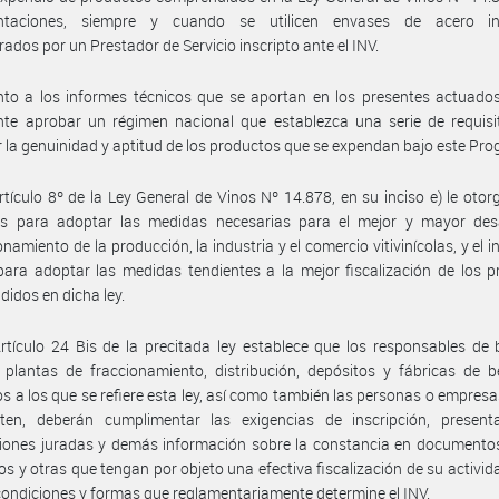
ntaciones, siempre y cuando se utilicen envases de acero in
rados por un Prestador de Servicio inscripto ante el INV.
to a los informes técnicos que se aportan en los presentes actuados
nte aprobar un régimen nacional que establezca una serie de requisi
 la genuinidad y aptitud de los productos que se expendan bajo este Pr
rtículo 8º de la Ley General de Vinos Nº 14.878, en su inciso e) le otor
es para adoptar las medidas necesarias para el mejor y mayor desa
namiento de la producción, la industria y el comercio vitivinícolas, y el in
para adoptar las medidas tendientes a la mejor fiscalización de los 
idos en dicha ley.
rtículo 24 Bis de la precitada ley establece que los responsables de
 plantas de fraccionamiento, distribución, depósitos y fábricas de 
s a los que se refiere esta ley, así como también las personas o empresa
rten, deberán cumplimentar las exigencias de inscripción, present
iones juradas y demás información sobre la constancia en documentos
os y otras que tengan por objeto una efectiva fiscalización de su activida
condiciones y formas que reglamentariamente determine el INV.