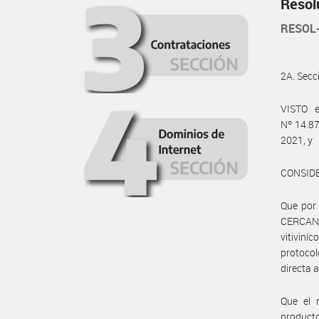
Resol
RESOL
2A. Sec
VISTO e
Nº 14.8
2021, y
CONSID
Que por 
CERCANO
vitiviní
protocol
directa 
Que el 
producto