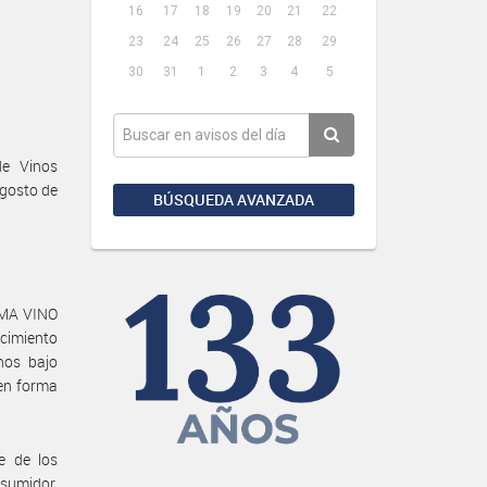
16
17
18
19
20
21
22
23
24
25
26
27
28
29
30
31
1
2
3
4
5
de Vinos
gosto de
BÚSQUEDA AVANZADA
RAMA VINO
cimiento
nos bajo
 en forma
e de los
sumidor,