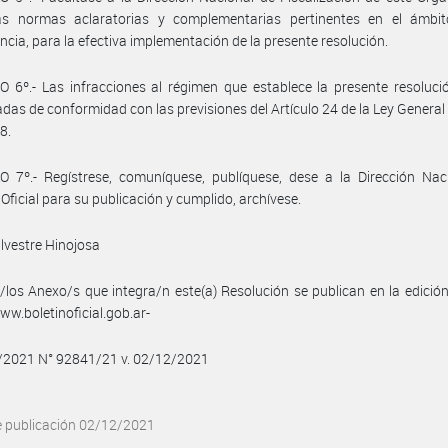
las normas aclaratorias y complementarias pertinentes en el ámbi
cia, para la efectiva implementación de la presente resolución.
 6º.- Las infracciones al régimen que establece la presente resoluci
das de conformidad con las previsiones del Artículo 24 de la Ley General
8.
 7º.- Regístrese, comuníquese, publíquese, dese a la Dirección Naci
 Oficial para su publicación y cumplido, archívese.
ilvestre Hinojosa
/los Anexo/s que integra/n este(a) Resolución se publican en la edició
w.boletinoficial.gob.ar-
2/2021 N° 92841/21 v. 02/12/2021
e publicación 02/12/2021