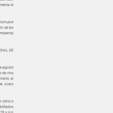
omenta el
 promueve
ón de las
ambiental
IONAL DE
.
e agosto
o de vino
irecto al
de Acero
 vidrio o
bilitados
878 y sus