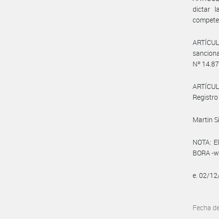
dictar 
competen
ARTÍCULO
sanciona
Nº 14.87
ARTÍCULO
Registro
Martin S
NOTA: El
BORA -ww
e. 02/1
Fecha d