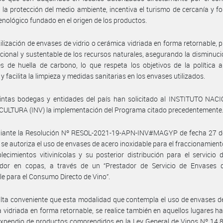
 la protección del medio ambiente, incentiva el turismo de cercanía y f
enológico fundado en el origen de los productos.
tilización de envases de vidrio o cerámica vidriada en forma retornable,
acional y sustentable de los recursos naturales, asegurando la disminuci
s de huella de carbono, lo que respeta los objetivos de la política 
y facilita la limpieza y medidas sanitarias en los envases utilizados.
tintas bodegas y entidades del país han solicitado al INSTITUTO NAC
CULTURA (INV) la implementación del Programa citado precedentemente
iante la Resolución Nº RESOL-2021-19-APN-INV#MAGYP de fecha 27 d
 se autoriza el uso de envases de acero inoxidable para el fraccionamient
lecimientos vitivinícolas y su posterior distribución para el servicio d
dor en copas, a través de un “Prestador de Servicio de Envases 
le para el Consumo Directo de Vino”.
lta conveniente que esta modalidad que contempla el uso de envases de
 vidriada en forma retornable, se realice también en aquellos lugares ha
expendio de productos comprendidos en la Ley General de Vinos Nº 14.