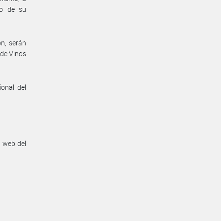
to de su
ón, serán
 de Vinos
onal del
n web del