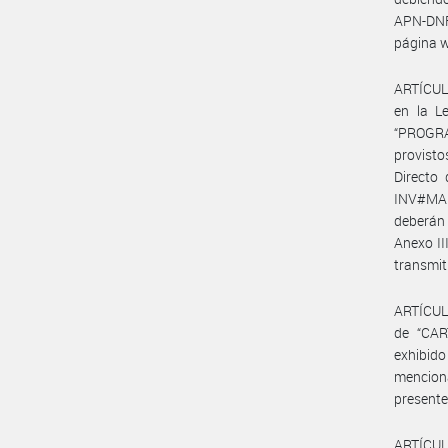
APN-DNF#
página w
ARTÍCULO
en la L
“PROGRA
provisto
Directo
INV#MAG
deberán 
Anexo II
transmit
ARTÍCUL
de “CA
exhibido
menciona
presente
ARTÍCULO