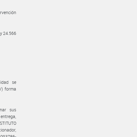
ervención
 y 24.566
idad se
V) forma
onar sus
 entrega,
INSTITUTO
ionador,
8093786-