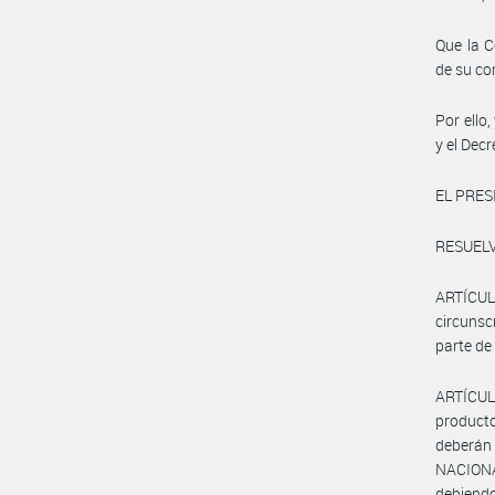
Que la C
de su co
Por ello
y el De
EL PRES
RESUELV
ARTÍCU
circuns
parte de
ARTÍCUL
producto
deberán 
NACIONA
debiendo