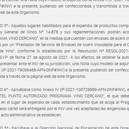
INV) a la presente, pudiendo ser confeccionada y transmitida a trav
eb de este Organismo.
 3º.- Aquellos lugares habilitados para el expendio de productos com
ey General de Vinos Nº 14.878 y sus reglamentaciones, podrán aco
MA VINO CERCANO”, en la medida que cuenten con envases de acero in
s por un “Prestador de Servicio de Envases de Acero Inoxidable para e
 de Vino”, conforme lo establecido por la Resolución Nº RESOL-2021
YP de fecha 27 de agosto de 2021. A los efectos de obtener la auto
presentar ante el INV de su jurisdicción, una Nota cuyo modelo se adj
I (IF-2021-78096468-APN-DNF#INV) a la presente, pudiendo ser confec
ida a través de la página web de este Organismo.
O 4º.- Apruébase como Anexo IV (IF-2021-100729999-APN-DNF#INV), e
RTEL PUNTO AUTORIZADO PROGRAMA VINO CERCANO”, el que deber
 en el lugar de expendio de cada establecimiento que se acoja al Pro
do cartel será entregado por el INV una vez aceptadas las exigencias q
 acto administrativo se establecen.
 5º.- Facúltase a la Dirección Nacional de Fiscalización de este Org