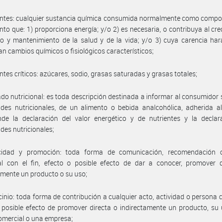
entes: cualquier sustancia química consumida normalmente como compo
nto que: 1) proporciona energía; y/o 2) es necesaria, o contribuya al cre
lo y mantenimiento de la salud y de la vida; y/o 3) cuya carencia ha
n cambios químicos o fisiológicos característicos;
entes críticos: azúcares, sodio, grasas saturadas y grasas totales;
ado nutricional: es toda descripción destinada a informar al consumidor 
des nutricionales, de un alimento o bebida analcohólica, adherida a
de la declaración del valor energético y de nutrientes y la declar
des nutricionales;
icidad y promoción: toda forma de comunicación, recomendación 
al con el fin, efecto o posible efecto de dar a conocer, promover d
amente un producto o su uso;
cinio: toda forma de contribución a cualquier acto, actividad o persona co
 posible efecto de promover directa o indirectamente un producto, su
omercial o una empresa;