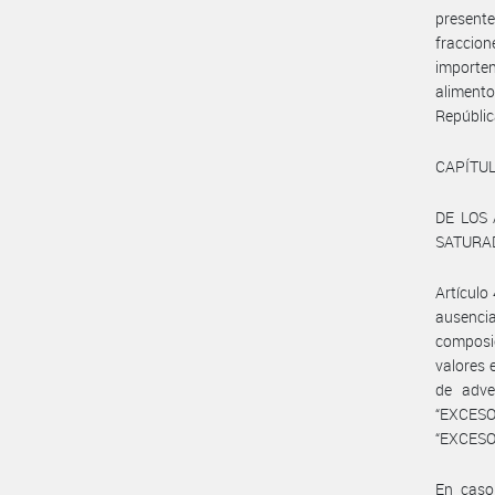
presente
fraccio
importe
aliment
Repúblic
CAPÍTUL
DE LOS
SATURAD
Artículo
ausencia
composic
valores e
de adve
“EXCES
“EXCESO
En caso