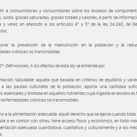
rtir a consumidoras y consumidores sobre los excesos de componen
, sodio, grasas saturadas, grasas totales y calorías, a partir de informaci
 y veraz en atención a los artículos 4° y 5° de la ley 24.240, de D
dor;
over la prevención de la malnutrición en la población y la redu
ades crónicas no transmisibles.
2º- Definiciones. A los efectos de esta ley se entiende por:
ntación Saludable: aquella que basada en criterios de equilibrio y vari
 a las pautas culturales de la población, aporta una cantidad sufic
es esenciales y limitada en aquellos nutrientes cuya ingesta en exceso es 
e enfermedades crónicas no transmisibles;
ho a la alimentación adecuada: aquel derecho que se ejerce cuando toda
ola o en común con otras, tiene acceso físico y económico, en todo m
entación adecuada cuantitativa, cualitativa y culturalmente y a los me
a;