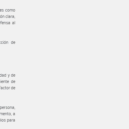
tes como
ón clara,
efensa al
cción de
edad y de
iente de
factor de
 persona,
omento, a
dios para