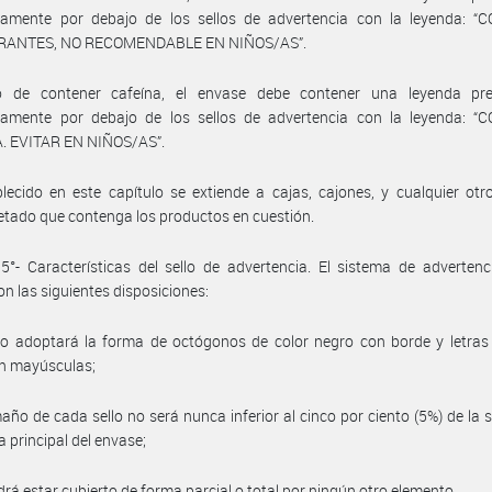
tamente por debajo de los sellos de advertencia con la leyenda: “
RANTES, NO RECOMENDABLE EN NIÑOS/AS”.
 de contener cafeína, el envase debe contener una leyenda pre
tamente por debajo de los sellos de advertencia con la leyenda: “
. EVITAR EN NIÑOS/AS”.
lecido en este capítulo se extiende a cajas, cajones, y cualquier otr
ado que contenga los productos en cuestión.
 5°- Características del sello de advertencia. El sistema de adverten
on las siguientes disposiciones:
llo adoptará la forma de octógonos de color negro con borde y letras
en mayúsculas;
maño de cada sello no será nunca inferior al cinco por ciento (5%) de la s
a principal del envase;
drá estar cubierto de forma parcial o total por ningún otro elemento.