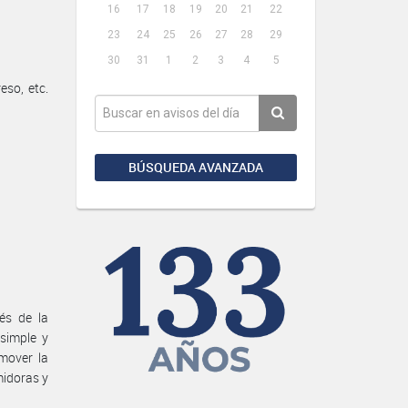
16
17
18
19
20
21
22
23
24
25
26
27
28
29
30
31
1
2
3
4
5
so, etc.
BÚSQUEDA AVANZADA
és de la
simple y
mover la
midoras y