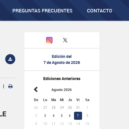
PREGUNTAS FRECUENTES
CONTACTO
Edición del
7 de Agosto de 2026
Ediciones Anteriores
|
Agosto 2026
Do
Lu
Ma
Mi
Ju
Vi
Sa
26
27
28
29
30
31
1
LE
2
3
4
5
6
7
8
9
10
11
12
13
14
15