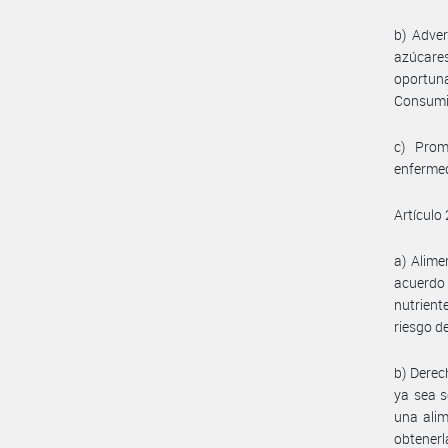
b) Adve
azúcares
oportuna
Consumi
c) Prom
enfermed
Artículo 
a) Alime
acuerdo
nutrient
riesgo d
b) Derec
ya sea s
una alim
obtenerl