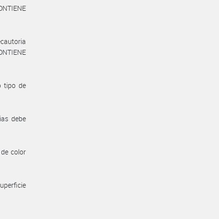
CONTIENE
cautoria
CONTIENE
o tipo de
cias debe
 de color
uperficie