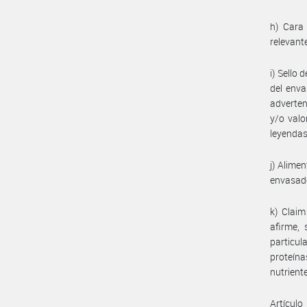
h) Cara 
relevante
i) Sello 
del enva
adverten
y/o valo
leyendas
j) Alime
envasado
k) Claim
afirme, 
particul
proteín
nutriente
Artículo