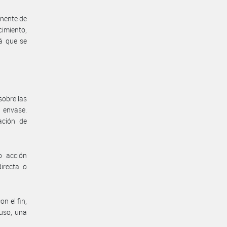
nente de
cimiento,
rá que se
sobre las
l envase.
ación de
o acción
irecta o
n el fin,
 uso, una