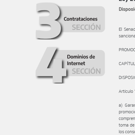
Disposi
El Sena
sanciona
PROMOC
CAPÍTUL
DISPOS
Artículo 
a) Gara
promoció
compren
toma de 
los cons