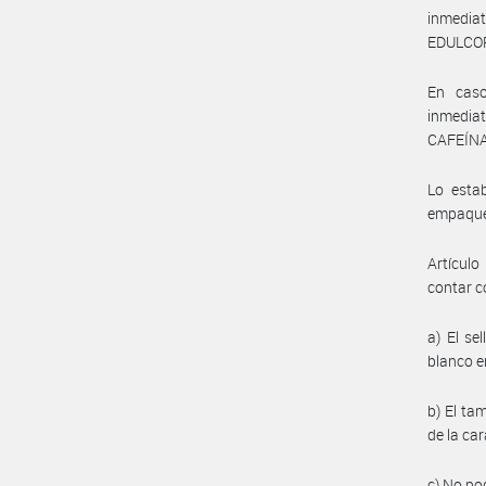
inmedia
EDULCO
En caso
inmedia
CAFEÍNA
Lo estab
empaquet
Artículo
contar c
a) El se
blanco 
b) El ta
de la car
c) No po