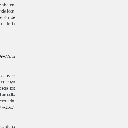
elaboren,
ialicen,
ación de
io de la
 GRASAS
asados en
, en cuya
xceda los
l un sello
esponda:
RADAS”;
cautoria