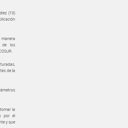
diez (10)
licación
e manera
 de los
RCOSUR.
turadas,
tes de la
arámetros
 tomar la
a por el
nte y que