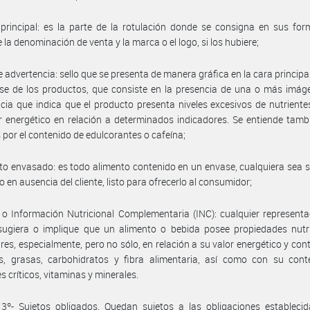
principal: es la parte de la rotulación donde se consigna en sus fo
 la denominación de venta y la marca o el logo, si los hubiere;
de advertencia: sello que se presenta de manera gráfica en la cara principa
se de los productos, que consiste en la presencia de una o más imág
cia que indica que el producto presenta niveles excesivos de nutrientes
r energético en relación a determinados indicadores. Se entiende tamb
 por el contenido de edulcorantes o cafeína;
nto envasado: es todo alimento contenido en un envase, cualquiera sea s
 en ausencia del cliente, listo para ofrecerlo al consumidor;
 o Información Nutricional Complementaria (INC): cualquier represent
sugiera o implique que un alimento o bebida posee propiedades nutri
ares, especialmente, pero no sólo, en relación a su valor energético y con
as, grasas, carbohidratos y fibra alimentaria, así como con su cont
s críticos, vitaminas y minerales.
 3º- Sujetos obligados. Quedan sujetos a las obligaciones estableci