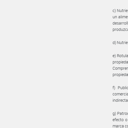
c) Nutri
un alime
desarrol
produzca
d) Nutri
e) Rotul
propieda
Compren
propieda
f) Publ
comerci
indirect
g) Patro
efecto o
marca c