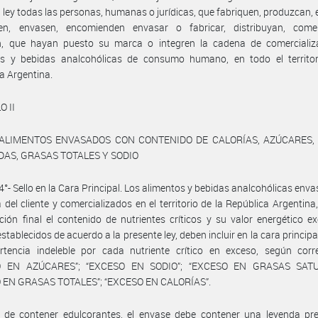
 ley todas las personas, humanas o jurídicas, que fabriquen, produzcan, 
nen, envasen, encomienden envasar o fabricar, distribuyan, comerc
n, que hayan puesto su marca o integren la cadena de comercializ
os y bebidas analcohólicas de consumo humano, en todo el territor
a Argentina.
O II
 ALIMENTOS ENVASADOS CON CONTENIDO DE CALORÍAS, AZÚCARES,
AS, GRASAS TOTALES Y SODIO
 4°- Sello en la Cara Principal. Los alimentos y bebidas analcohólicas env
 del cliente y comercializados en el territorio de la República Argentina
ión final el contenido de nutrientes críticos y su valor energético e
stablecidos de acuerdo a la presente ley, deben incluir en la cara principa
rtencia indeleble por cada nutriente crítico en exceso, según corr
O EN AZÚCARES”; “EXCESO EN SODIO”; “EXCESO EN GRASAS SATU
 EN GRASAS TOTALES”; “EXCESO EN CALORÍAS”.
 de contener edulcorantes, el envase debe contener una leyenda pre