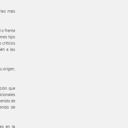
rmas más
l o frente
enes tipo
 críticos
ién a las
u origen,
ación que
cionales
tenido de
enido de
das en la