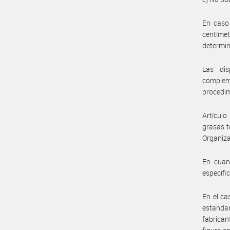
En caso 
centíme
determin
Las dis
comple
procedim
Artícul
grasas t
Organiza
En cuant
específi
En el ca
estanda
fabrican