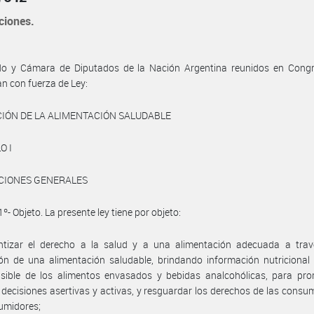
ciones.
do y Cámara de Diputados de la Nación Argentina reunidos en Congre
n con fuerza de Ley:
IÓN DE LA ALIMENTACIÓN SALUDABLE
O I
ICIONES GENERALES
1º- Objeto. La presente ley tiene por objeto:
ntizar el derecho a la salud y a una alimentación adecuada a trav
n de una alimentación saludable, brindando información nutricional 
sible de los alimentos envasados y bebidas analcohólicas, para pro
decisiones asertivas y activas, y resguardar los derechos de las consu
umidores;