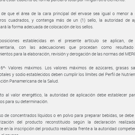
de que el área de la cara principal del envase sea igual o menor a 
tros cuadrados, y contenga más de un (1) sello, la autoridad de ap
ará la forma adecuada de colocación de los sellos.
posiciones establecidas en el presente artículo se aplican, d
mentaria, con las adecuaciones que procedan como resultado
ientos para la elaboración, revisión y derogación de las normas del ME
o 6º- Valores máximos. Los valores máximos de azúcares, grasas sa
otales y sodio establecidos deben cumplir los límites del Perfil de Nutrien
ción Panamericana de la Salud.
o al valor energético, la autoridad de aplicación debe establecer p
cos para su determinación.
so de concentrados líquidos o en polvo para preparar bebidas, se debe
rización del producto reconstituido según la declaración realizad
te en la inscripción del producto realizada frente a la autoridad compete