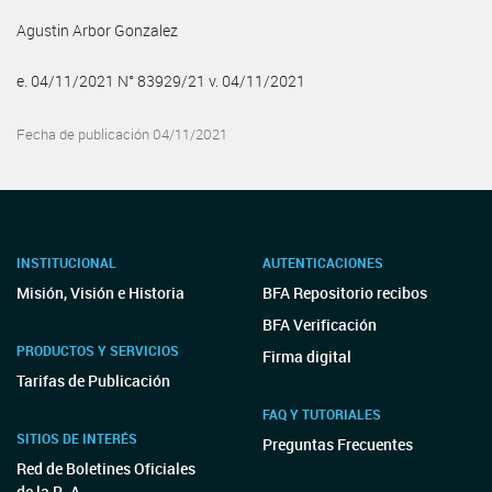
Agustin Arbor Gonzalez
e. 04/11/2021 N° 83929/21 v. 04/11/2021
Fecha de publicación 04/11/2021
INSTITUCIONAL
AUTENTICACIONES
Misión, Visión e Historia
BFA Repositorio recibos
BFA Verificación
PRODUCTOS Y SERVICIOS
Firma digital
Tarifas de Publicación
FAQ Y TUTORIALES
SITIOS DE INTERÉS
Preguntas Frecuentes
Red de Boletines Oficiales
de la R. A.