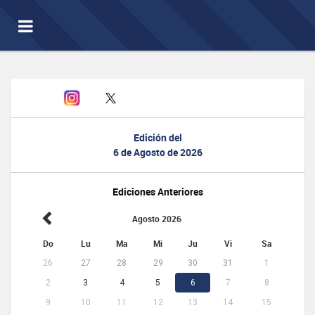
Toggle
navigation
Edición del
6 de Agosto de 2026
Ediciones Anteriores
Agosto 2026
Do
Lu
Ma
Mi
Ju
Vi
Sa
26
27
28
29
30
31
1
2
3
4
5
6
7
8
9
10
11
12
13
14
15