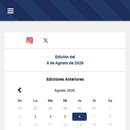
Toggle
navigation
Edición del
6 de Agosto de 2026
Ediciones Anteriores
Agosto 2026
Do
Lu
Ma
Mi
Ju
Vi
Sa
26
27
28
29
30
31
1
2
3
4
5
6
7
8
9
10
11
12
13
14
15