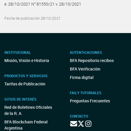
e. 28/10/2021 N° 81550/21 v. 28/10/2021
Fecha de publicación 28/10/2021
INSTITUCIONAL
AUTENTICACIONES
Misión, Visión e Historia
BFA Repositorio recibos
BFA Verificación
PRODUCTOS Y SERVICIOS
Firma digital
Tarifas de Publicación
FAQ Y TUTORIALES
SITIOS DE INTERÉS
Preguntas Frecuentes
Red de Boletines Oficiales
de la R. A.
CONTACTO
BFA Blockchain Federal
Argentina