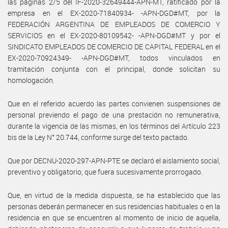
las páginas 2/5 del IF-2020-32649444-APN-MT, ratificado por la
empresa en el EX-2020-71840934- -APN-DGD#MT, por la
FEDERACIÓN ARGENTINA DE EMPLEADOS DE COMERCIO Y
SERVICIOS en el EX-2020-80109542- -APN-DGD#MT y por el
SINDICATO EMPLEADOS DE COMERCIO DE CAPITAL FEDERAL en el
EX-2020-70924349- -APN-DGD#MT, todos vinculados en
tramitación conjunta con el principal, donde solicitan su
homologación.
Que en el referido acuerdo las partes convienen suspensiones de
personal previendo el pago de una prestación no remunerativa,
durante la vigencia de las mismas, en los términos del Artículo 223
bis de la Ley N° 20.744, conforme surge del texto pactado.
Que por DECNU-2020-297-APN-PTE se declaró el aislamiento social,
preventivo y obligatorio, que fuera sucesivamente prorrogado.
Que, en virtud de la medida dispuesta, se ha establecido que las
personas deberán permanecer en sus residencias habituales o en la
residencia en que se encuentren al momento de inicio de aquella,