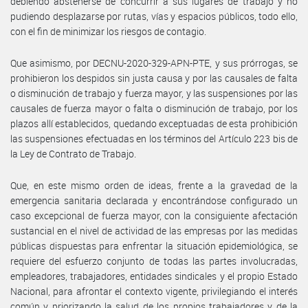
debiendo abstenerse de concurrir a sus lugares de trabajo y no
pudiendo desplazarse por rutas, vías y espacios públicos, todo ello,
con el fin de minimizar los riesgos de contagio.
Que asimismo, por DECNU-2020-329-APN-PTE, y sus prórrogas, se
prohibieron los despidos sin justa causa y por las causales de falta
o disminución de trabajo y fuerza mayor, y las suspensiones por las
causales de fuerza mayor o falta o disminución de trabajo, por los
plazos allí establecidos, quedando exceptuadas de esta prohibición
las suspensiones efectuadas en los términos del Artículo 223 bis de
la Ley de Contrato de Trabajo.
Que, en este mismo orden de ideas, frente a la gravedad de la
emergencia sanitaria declarada y encontrándose configurado un
caso excepcional de fuerza mayor, con la consiguiente afectación
sustancial en el nivel de actividad de las empresas por las medidas
públicas dispuestas para enfrentar la situación epidemiológica, se
requiere del esfuerzo conjunto de todas las partes involucradas,
empleadores, trabajadores, entidades sindicales y el propio Estado
Nacional, para afrontar el contexto vigente, privilegiando el interés
común y priorizando la salud de los propios trabajadores y de la