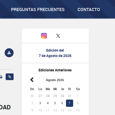
PREGUNTAS FRECUENTES
CONTACTO
Edición del
7 de Agosto de 2026
Ediciones Anteriores
Agosto 2026
Do
Lu
Ma
Mi
Ju
Vi
Sa
26
27
28
29
30
31
1
2
3
4
5
6
7
8
IDAD
9
10
11
12
13
14
15
L