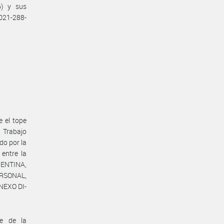
6) y sus
021-288-
e el tope
e Trabajo
do por la
entre la
ENTINA,
ERSONAL,
ANEXO DI-
te de la