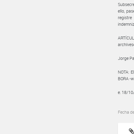
Subsecre
ello, pa
registr
indemniz
ARTÍCULO
archíves
Jorge Pa
NOTA: El
BORA -ww
e. 18/1
Fecha d