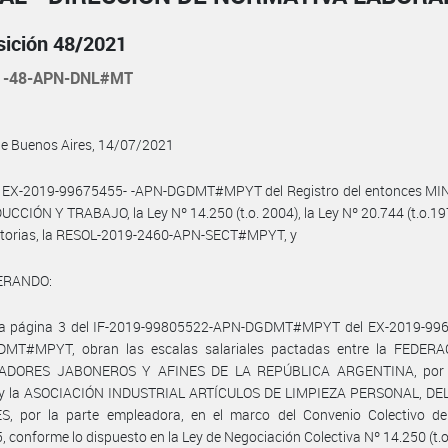
sición 48/2021
1-48-APN-DNL#MT
de Buenos Aires, 14/07/2021
l EX-2019-99675455- -APN-DGDMT#MPYT del Registro del entonces MI
CCIÓN Y TRABAJO, la Ley Nº 14.250 (t.o. 2004), la Ley Nº 20.744 (t.o.19
atorias, la RESOL-2019-2460-APN-SECT#MPYT, y
ERANDO:
la página 3 del IF-2019-99805522-APN-DGDMT#MPYT del EX-2019-996
MT#MPYT, obran las escalas salariales pactadas entre la FEDER
ADORES JABONEROS Y AFINES DE LA REPÚBLICA ARGENTINA, por l
l y la ASOCIACIÓN INDUSTRIAL ARTÍCULOS DE LIMPIEZA PERSONAL, D
S, por la parte empleadora, en el marco del Convenio Colectivo de
, conforme lo dispuesto en la Ley de Negociación Colectiva Nº 14.250 (t.o