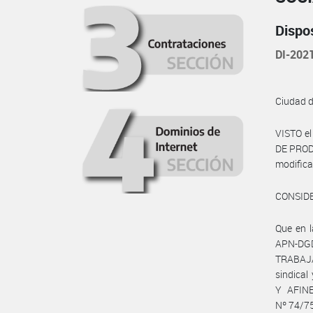
Dispo
DI-202
Ciudad 
VISTO e
DE PRODU
modific
CONSID
Que en 
APN-DGD
TRABAJ
sindica
Y AFINE
Nº 74/75