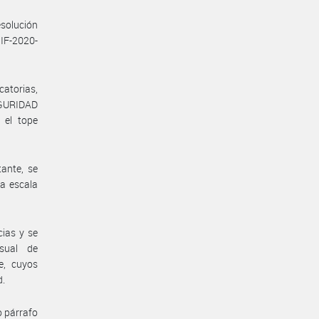
solución
 IF-2020-
catorias,
EGURIDAD
 el tope
ante, se
la escala
cias y se
nsual de
e, cuyos
d.
o párrafo