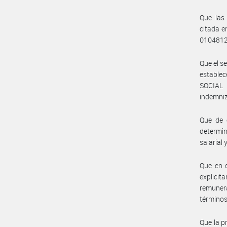
Que las
citada e
0104812
Que el s
estable
SOCIAL 
indemniz
Que de c
determin
salarial
Que en e
explici
remuner
términos
Que la p