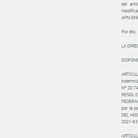
del art
modific
APN-DN
Por ello,
LA DIRE
DISPONE
ARTÍCULO
indemniz
Nº 20.74
RESOL-2
FEDERA
por la 
DEL HOGA
2021-63
ARTÍCUL