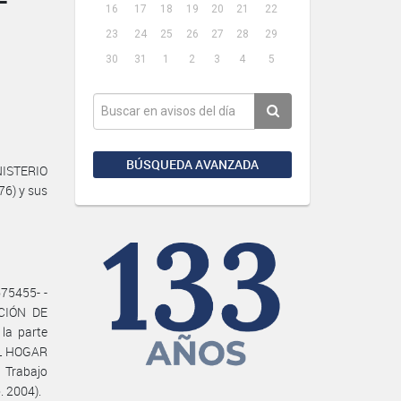
16
17
18
19
20
21
22
23
24
25
26
27
28
29
30
31
1
2
3
4
5
BÚSQUEDA AVANZADA
NISTERIO
76) y sus
75455- -
ACIÓN DE
a parte
EL HOGAR
 Trabajo
. 2004).