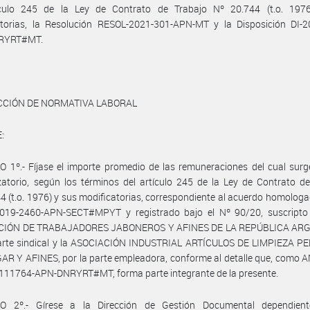
ículo 245 de la Ley de Contrato de Trabajo Nº 20.744 (t.o. 197
atorias, la Resolución RESOL-2021-301-APN-MT y la Disposición DI-2
RYRT#MT.
CCIÓN DE NORMATIVA LABORAL
:
 1º.- Fíjase el importe promedio de las remuneraciones del cual surg
atorio, según los términos del artículo 245 de la Ley de Contrato d
4 (t.o. 1976) y sus modificatorias, correspondiente al acuerdo homologa
019-2460-APN-SECT#MPYT y registrado bajo el Nº 90/20, suscripto 
CIÓN DE TRABAJADORES JABONEROS Y AFINES DE LA REPÚBLICA ARG
parte sindical y la ASOCIACIÓN INDUSTRIAL ARTÍCULOS DE LIMPIEZA P
R Y AFINES, por la parte empleadora, conforme al detalle que, como 
111764-APN-DNRYRT#MT, forma parte integrante de la presente.
O 2º.- Gírese a la Dirección de Gestión Documental dependien