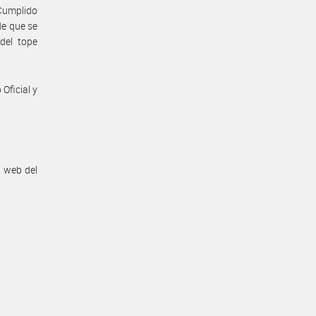
 Cumplido
de que se
del tope
Oficial y
n web del