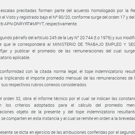
 escalas precitadas forman parte del acuerdo homologado por la Re
n el Visto y registrado bajo el Nº 90/20, conforme surge del orden 17 y del
6-APN-DNRYRT#MPYT, respectivamente.
egundo párrafo del artículo 245 de la Ley N° 20.744 (t.o 1976) y sus modifi
ce que le corresponderá al MINISTERIO DE TRABAJO EMPLEO Y S
fijar y publicar el promedio de las remuneraciones del cual surge
atorio aplicable.
onformidad con la citada norma legal, el tope indemnizatorio result
a triplicando el importe promedio mensual de las remuneraciones de 
 y sus respectivos rubros conexos considerados.
l orden 32, obra el informe técnico por el cual se indican las constan
tan los criterios adoptados para el cálculo del promedio me
aciones objeto de la presente y del tope indemnizatorio resultant
 se comparten en esta instancia y al cual se remite en orden a la breveda
resente se dicta en ejercicio de las atribuciones conferidas por el segund