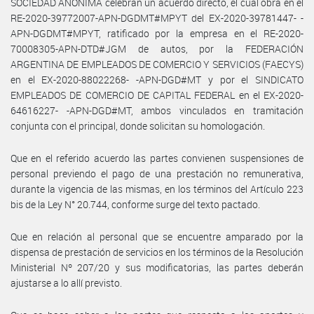
SOCIEDAD ANÓNIMA celebran un acuerdo directo, el cual obra en el
RE-2020-39772007-APN-DGDMT#MPYT del EX-2020-39781447- -
APN-DGDMT#MPYT, ratificado por la empresa en el RE-2020-
70008305-APN-DTD#JGM de autos, por la FEDERACIÓN
ARGENTINA DE EMPLEADOS DE COMERCIO Y SERVICIOS (FAECYS)
en el EX-2020-88022268- -APN-DGD#MT y por el SINDICATO
EMPLEADOS DE COMERCIO DE CAPITAL FEDERAL en el EX-2020-
64616227- -APN-DGD#MT, ambos vinculados en tramitación
conjunta con el principal, donde solicitan su homologación.
Que en el referido acuerdo las partes convienen suspensiones de
personal previendo el pago de una prestación no remunerativa,
durante la vigencia de las mismas, en los términos del Artículo 223
bis de la Ley N° 20.744, conforme surge del texto pactado.
Que en relación al personal que se encuentre amparado por la
dispensa de prestación de servicios en los términos de la Resolución
Ministerial Nº 207/20 y sus modificatorias, las partes deberán
ajustarse a lo allí previsto.