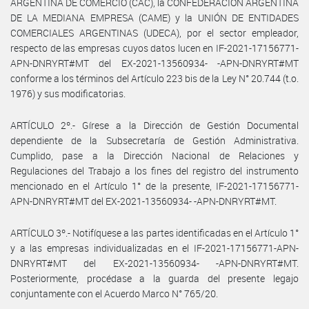
ARGENTINA DE COMERCIO (CAC), la CONFEDERACIÓN ARGENTINA
DE LA MEDIANA EMPRESA (CAME) y la UNIÓN DE ENTIDADES
COMERCIALES ARGENTINAS (UDECA), por el sector empleador,
respecto de las empresas cuyos datos lucen en IF-2021-17156771-
APN-DNRYRT#MT del EX-2021-13560934- -APN-DNRYRT#MT
conforme a los términos del Artículo 223 bis de la Ley N° 20.744 (t.o.
1976) y sus modificatorias.
ARTÍCULO 2º.- Gírese a la Dirección de Gestión Documental
dependiente de la Subsecretaría de Gestión Administrativa.
Cumplido, pase a la Dirección Nacional de Relaciones y
Regulaciones del Trabajo a los fines del registro del instrumento
mencionado en el Artículo 1° de la presente, IF-2021-17156771-
APN-DNRYRT#MT del EX-2021-13560934- -APN-DNRYRT#MT.
ARTÍCULO 3º.- Notifíquese a las partes identificadas en el Artículo 1°
y a las empresas individualizadas en el IF-2021-17156771-APN-
DNRYRT#MT del EX-2021-13560934- -APN-DNRYRT#MT.
Posteriormente, procédase a la guarda del presente legajo
conjuntamente con el Acuerdo Marco N° 765/20.