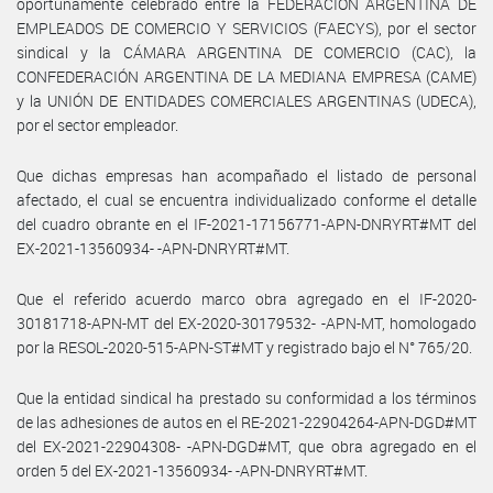
oportunamente celebrado entre la FEDERACIÓN ARGENTINA DE
EMPLEADOS DE COMERCIO Y SERVICIOS (FAECYS), por el sector
sindical y la CÁMARA ARGENTINA DE COMERCIO (CAC), la
CONFEDERACIÓN ARGENTINA DE LA MEDIANA EMPRESA (CAME)
y la UNIÓN DE ENTIDADES COMERCIALES ARGENTINAS (UDECA),
por el sector empleador.
Que dichas empresas han acompañado el listado de personal
afectado, el cual se encuentra individualizado conforme el detalle
del cuadro obrante en el IF-2021-17156771-APN-DNRYRT#MT del
EX-2021-13560934- -APN-DNRYRT#MT.
Que el referido acuerdo marco obra agregado en el IF-2020-
30181718-APN-MT del EX-2020-30179532- -APN-MT, homologado
por la RESOL-2020-515-APN-ST#MT y registrado bajo el N° 765/20.
Que la entidad sindical ha prestado su conformidad a los términos
de las adhesiones de autos en el RE-2021-22904264-APN-DGD#MT
del EX-2021-22904308- -APN-DGD#MT, que obra agregado en el
orden 5 del EX-2021-13560934- -APN-DNRYRT#MT.