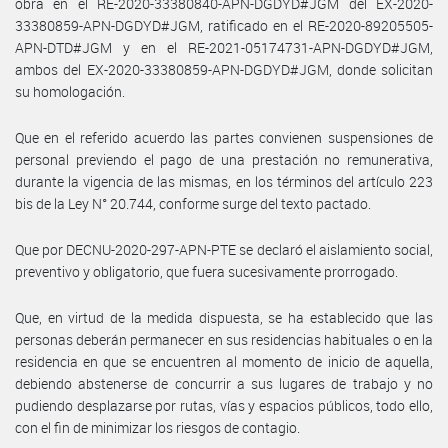
obra en el RE-2020-33380840-APN-DGDYD#JGM del EX-2020-
33380859-APN-DGDYD#JGM, ratificado en el RE-2020-89205505-
APN-DTD#JGM y en el RE-2021-05174731-APN-DGDYD#JGM,
ambos del EX-2020-33380859-APN-DGDYD#JGM, donde solicitan
su homologación.
Que en el referido acuerdo las partes convienen suspensiones de
personal previendo el pago de una prestación no remunerativa,
durante la vigencia de las mismas, en los términos del artículo 223
bis de la Ley N° 20.744, conforme surge del texto pactado.
Que por DECNU-2020-297-APN-PTE se declaró el aislamiento social,
preventivo y obligatorio, que fuera sucesivamente prorrogado.
Que, en virtud de la medida dispuesta, se ha establecido que las
personas deberán permanecer en sus residencias habituales o en la
residencia en que se encuentren al momento de inicio de aquella,
debiendo abstenerse de concurrir a sus lugares de trabajo y no
pudiendo desplazarse por rutas, vías y espacios públicos, todo ello,
con el fin de minimizar los riesgos de contagio.