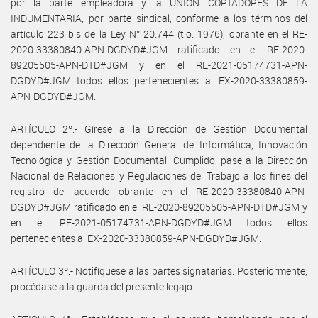
por la parte empleadora y la UNION CORTADORES DE LA
INDUMENTARIA, por parte sindical, conforme a los términos del
artículo 223 bis de la Ley N° 20.744 (t.o. 1976), obrante en el RE-
2020-33380840-APN-DGDYD#JGM ratificado en el RE-2020-
89205505-APN-DTD#JGM y en el RE-2021-05174731-APN-
DGDYD#JGM todos ellos pertenecientes al EX-2020-33380859-
APN-DGDYD#JGM.
ARTÍCULO 2º.- Gírese a la Dirección de Gestión Documental
dependiente de la Dirección General de Informática, Innovación
Tecnológica y Gestión Documental. Cumplido, pase a la Dirección
Nacional de Relaciones y Regulaciones del Trabajo a los fines del
registro del acuerdo obrante en el RE-2020-33380840-APN-
DGDYD#JGM ratificado en el RE-2020-89205505-APN-DTD#JGM y
en el RE-2021-05174731-APN-DGDYD#JGM todos ellos
pertenecientes al EX-2020-33380859-APN-DGDYD#JGM.
ARTÍCULO 3º.- Notifíquese a las partes signatarias. Posteriormente,
procédase a la guarda del presente legajo.