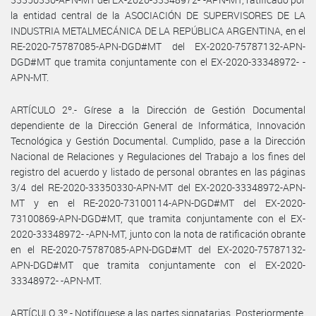
la entidad central de la ASOCIACIÓN DE SUPERVISORES DE LA
INDUSTRIA METALMECÁNICA DE LA REPÚBLICA ARGENTINA, en el
RE-2020-75787085-APN-DGD#MT del EX-2020-75787132-APN-
DGD#MT que tramita conjuntamente con el EX-2020-33348972- -
APN-MT.
ARTÍCULO 2º.- Gírese a la Dirección de Gestión Documental
dependiente de la Dirección General de Informática, Innovación
Tecnológica y Gestión Documental. Cumplido, pase a la Dirección
Nacional de Relaciones y Regulaciones del Trabajo a los fines del
registro del acuerdo y listado de personal obrantes en las páginas
3/4 del RE-2020-33350330-APN-MT del EX-2020-33348972-APN-
MT y en el RE-2020-73100114-APN-DGD#MT del EX-2020-
73100869-APN-DGD#MT, que tramita conjuntamente con el EX-
2020-33348972- -APN-MT, junto con la nota de ratificación obrante
en el RE-2020-75787085-APN-DGD#MT del EX-2020-75787132-
APN-DGD#MT que tramita conjuntamente con el EX-2020-
33348972- -APN-MT.
ARTÍCULO 3º.- Notifíquese a las partes signatarias. Posteriormente,