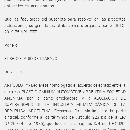
antecedentes mencionados.
Que las facultades del suscripto para resolver en las presentes
actuaciones, surgen de las atribuciones otorgadas por el DCTO-
2019-75-APN-PTE.
Por ello,
EL SECRETARIO DE TRABAJO
RESUELVE:
ARTÍCULO 1º.- Declárese homologado el acuerdo celebrado entre la
empresa PLASTIC OMNIUM AUTOMOTIVE ARGENTINA SOCIEDAD
ANÓNIMA, por la parte empleadora, y la ASOCIACIÓN DE
SUPERVISORES DE LA INDUSTRIA METALMECÁNICA DE LA
REPÚBLICA ARGENTINA (Seccional San Martín), por la parte
sindical, conforme a los términos del Artículo 223 bis de la Ley
Nº 20.744 (t.o. 1976); que luce en las páginas 3/4 del RE-2020-
33350330-APN-MT del EX-2020-33348972- -APN-MT, ratificado por