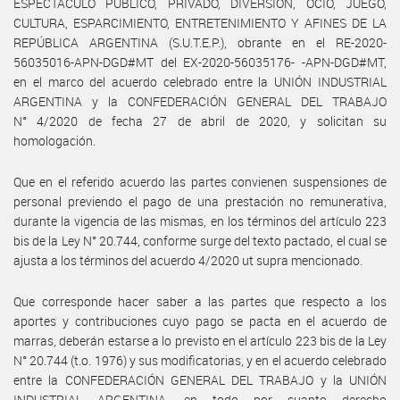
ESPECTÁCULO PÚBLICO, PRIVADO, DIVERSIÓN, OCIO, JUEGO,
CULTURA, ESPARCIMIENTO, ENTRETENIMIENTO Y AFINES DE LA
REPÚBLICA ARGENTINA (S.U.T.E.P.), obrante en el RE-2020-
56035016-APN-DGD#MT del EX-2020-56035176- -APN-DGD#MT,
en el marco del acuerdo celebrado entre la UNIÓN INDUSTRIAL
ARGENTINA y la CONFEDERACIÓN GENERAL DEL TRABAJO
N° 4/2020 de fecha 27 de abril de 2020, y solicitan su
homologación.
Que en el referido acuerdo las partes convienen suspensiones de
personal previendo el pago de una prestación no remunerativa,
durante la vigencia de las mismas, en los términos del artículo 223
bis de la Ley N° 20.744, conforme surge del texto pactado, el cual se
ajusta a los términos del acuerdo 4/2020 ut supra mencionado.
Que corresponde hacer saber a las partes que respecto a los
aportes y contribuciones cuyo pago se pacta en el acuerdo de
marras, deberán estarse a lo previsto en el artículo 223 bis de la Ley
N° 20.744 (t.o. 1976) y sus modificatorias, y en el acuerdo celebrado
entre la CONFEDERACIÓN GENERAL DEL TRABAJO y la UNIÓN
INDUSTRIAL ARGENTINA, en todo por cuanto derecho