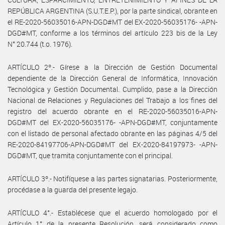
REPÚBLICA ARGENTINA (S.U.T.E.P.), por la parte sindical, obrante en
el RE-2020-56035016-APN-DGD#MT del EX-2020-56035176- -APN-
DGD#MT, conforme a los términos del artículo 223 bis de la Ley
N° 20.744 (t.o. 1976).
ARTÍCULO 2º.- Gírese a la Dirección de Gestión Documental
dependiente de la Dirección General de Informática, Innovación
Tecnológica y Gestión Documental. Cumplido, pase a la Dirección
Nacional de Relaciones y Regulaciones del Trabajo a los fines del
registro del acuerdo obrante en el RE-2020-56035016-APN-
DGD#MT del EX-2020-56035176- -APN-DGD#MT, conjuntamente
con el listado de personal afectado obrante en las páginas 4/5 del
RE-2020-84197706-APN-DGD#MT del EX-2020-84197973- -APN-
DGD#MT, que tramita conjuntamente con el principal.
ARTÍCULO 3º.- Notifíquese a las partes signatarias. Posteriormente,
procédase a la guarda del presente legajo.
ARTÍCULO 4°.- Establécese que el acuerdo homologado por el
Artículo 1° de la presente Resolución, será considerado como