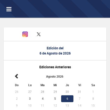
Toggle
navigation
Edición del
6 de Agosto de 2026
Ediciones Anteriores
Agosto 2026
Do
Lu
Ma
Mi
Ju
Vi
Sa
26
27
28
29
30
31
1
2
3
4
5
6
7
8
9
10
11
12
13
14
15