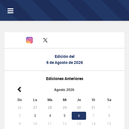
Toggle
navigation
Edición del
6 de Agosto de 2026
Ediciones Anteriores
Agosto 2026
Do
Lu
Ma
Mi
Ju
Vi
Sa
26
27
28
29
30
31
1
2
3
4
5
6
7
8
9
10
11
12
13
14
15