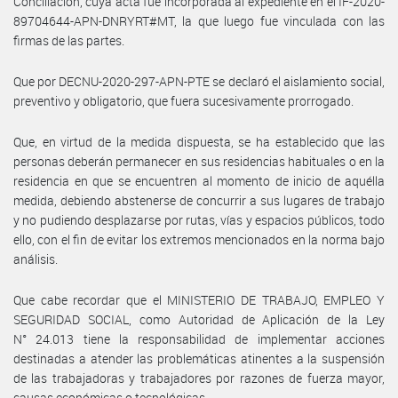
Conciliación, cuya acta fue incorporada al expediente en el IF-2020-
89704644-APN-DNRYRT#MT, la que luego fue vinculada con las
firmas de las partes.
Que por DECNU-2020-297-APN-PTE se declaró el aislamiento social,
preventivo y obligatorio, que fuera sucesivamente prorrogado.
Que, en virtud de la medida dispuesta, se ha establecido que las
personas deberán permanecer en sus residencias habituales o en la
residencia en que se encuentren al momento de inicio de aquélla
medida, debiendo abstenerse de concurrir a sus lugares de trabajo
y no pudiendo desplazarse por rutas, vías y espacios públicos, todo
ello, con el fin de evitar los extremos mencionados en la norma bajo
análisis.
Que cabe recordar que el MINISTERIO DE TRABAJO, EMPLEO Y
SEGURIDAD SOCIAL, como Autoridad de Aplicación de la Ley
N° 24.013 tiene la responsabilidad de implementar acciones
destinadas a atender las problemáticas atinentes a la suspensión
de las trabajadoras y trabajadores por razones de fuerza mayor,
causas económicas o tecnológicas.