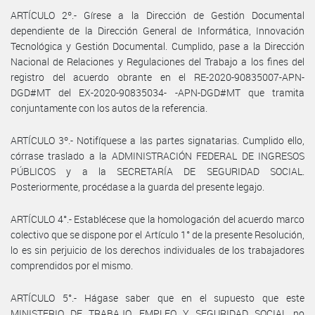
ARTÍCULO 2º.- Gírese a la Dirección de Gestión Documental
dependiente de la Dirección General de Informática, Innovación
Tecnológica y Gestión Documental. Cumplido, pase a la Dirección
Nacional de Relaciones y Regulaciones del Trabajo a los fines del
registro del acuerdo obrante en el RE-2020-90835007-APN-
DGD#MT del EX-2020-90835034- -APN-DGD#MT que tramita
conjuntamente con los autos de la referencia.
ARTÍCULO 3º.- Notifíquese a las partes signatarias. Cumplido ello,
córrase traslado a la ADMINISTRACIÓN FEDERAL DE INGRESOS
PÚBLICOS y a la SECRETARÍA DE SEGURIDAD SOCIAL.
Posteriormente, procédase a la guarda del presente legajo.
ARTÍCULO 4°.- Establécese que la homologación del acuerdo marco
colectivo que se dispone por el Artículo 1° de la presente Resolución,
lo es sin perjuicio de los derechos individuales de los trabajadores
comprendidos por el mismo.
ARTÍCULO 5°.- Hágase saber que en el supuesto que este
MINISTERIO DE TRABAJO, EMPLEO Y SEGURIDAD SOCIAL no