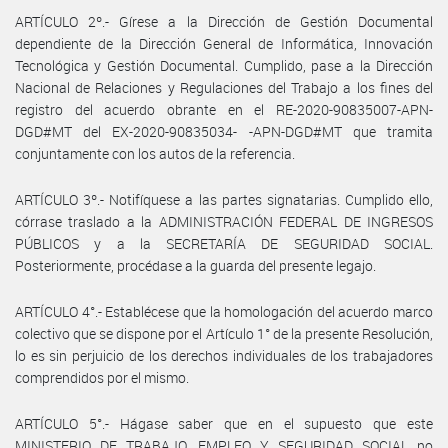
ARTÍCULO 2º.- Gírese a la Dirección de Gestión Documental
dependiente de la Dirección General de Informática, Innovación
Tecnológica y Gestión Documental. Cumplido, pase a la Dirección
Nacional de Relaciones y Regulaciones del Trabajo a los fines del
registro del acuerdo obrante en el RE-2020-90835007-APN-
DGD#MT del EX-2020-90835034- -APN-DGD#MT que tramita
conjuntamente con los autos de la referencia.
ARTÍCULO 3º.- Notifíquese a las partes signatarias. Cumplido ello,
córrase traslado a la ADMINISTRACIÓN FEDERAL DE INGRESOS
PÚBLICOS y a la SECRETARÍA DE SEGURIDAD SOCIAL.
Posteriormente, procédase a la guarda del presente legajo.
ARTÍCULO 4°.- Establécese que la homologación del acuerdo marco
colectivo que se dispone por el Artículo 1° de la presente Resolución,
lo es sin perjuicio de los derechos individuales de los trabajadores
comprendidos por el mismo.
ARTÍCULO 5°.- Hágase saber que en el supuesto que este
MINISTERIO DE TRABAJO, EMPLEO Y SEGURIDAD SOCIAL no