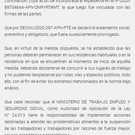
Conciliación, cuya acta fue incorporada al expediente en el IF-2020-
89704644-APN-DNRYRT#MT, la que luego fue vinculada con las
firmas de las partes.
Que por DECNU-2020-297-APN-PTE se declaró el aislamiento social,
preventivo y obligatorio, que fuera sucesivamente prorrogado.
Que, en virtud de la medida dispuesta, se ha establecido que las
personas deberán permanecer en sus residencias habituales o en la
residencia en que se encuentren al momento de inicio de aquélla
medida, debiendo abstenerse de concurrir a sus lugares de trabajo
y no pudiendo desplazarse por rutas, vías y espacios públicos, todo
ello, con el fin de evitar los extremos mencionados en la norma bajo
análisis.
Que cabe recordar que el MINISTERIO DE TRABAJO, EMPLEO Y
SEGURIDAD SOCIAL, como Autoridad de Aplicación de la Ley
N° 24.013 tiene la responsabilidad de implementar acciones
destinadas a atender las problemáticas atinentes a la suspensión
de las trabajadoras y trabajadores por razones de fuerza mayor,
causas económicas o tecnológicas.