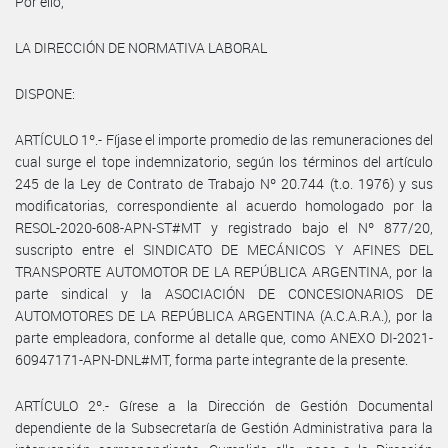
Por ello,
LA DIRECCIÓN DE NORMATIVA LABORAL
DISPONE:
ARTÍCULO 1º.- Fíjase el importe promedio de las remuneraciones del
cual surge el tope indemnizatorio, según los términos del artículo
245 de la Ley de Contrato de Trabajo Nº 20.744 (t.o. 1976) y sus
modificatorias, correspondiente al acuerdo homologado por la
RESOL-2020-608-APN-ST#MT y registrado bajo el Nº 877/20,
suscripto entre el SINDICATO DE MECÁNICOS Y AFINES DEL
TRANSPORTE AUTOMOTOR DE LA REPÚBLICA ARGENTINA, por la
parte sindical y la ASOCIACIÓN DE CONCESIONARIOS DE
AUTOMOTORES DE LA REPÚBLICA ARGENTINA (A.C.A.R.A.), por la
parte empleadora, conforme al detalle que, como ANEXO DI-2021-
60947171-APN-DNL#MT, forma parte integrante de la presente.
ARTÍCULO 2º.- Gírese a la Dirección de Gestión Documental
dependiente de la Subsecretaría de Gestión Administrativa para la