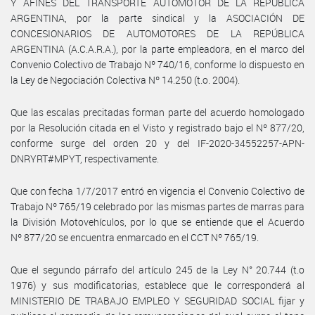
Y AFINES DEL TRANSPORTE AUTOMOTOR DE LA REPÚBLICA
ARGENTINA, por la parte sindical y la ASOCIACIÓN DE
CONCESIONARIOS DE AUTOMOTORES DE LA REPÚBLICA
ARGENTINA (A.C.A.R.A.), por la parte empleadora, en el marco del
Convenio Colectivo de Trabajo Nº 740/16, conforme lo dispuesto en
la Ley de Negociación Colectiva Nº 14.250 (t.o. 2004).
Que las escalas precitadas forman parte del acuerdo homologado
por la Resolución citada en el Visto y registrado bajo el Nº 877/20,
conforme surge del orden 20 y del IF-2020-34552257-APN-
DNRYRT#MPYT, respectivamente.
Que con fecha 1/7/2017 entró en vigencia el Convenio Colectivo de
Trabajo Nº 765/19 celebrado por las mismas partes de marras para
la División Motovehículos, por lo que se entiende que el Acuerdo
Nº 877/20 se encuentra enmarcado en el CCT Nº 765/19.
Que el segundo párrafo del artículo 245 de la Ley N° 20.744 (t.o
1976) y sus modificatorias, establece que le corresponderá al
MINISTERIO DE TRABAJO EMPLEO Y SEGURIDAD SOCIAL fijar y