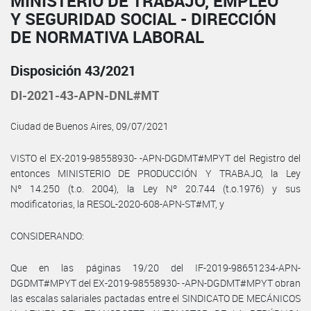
MINISTERIO DE TRABAJO, EMPLEO
Y SEGURIDAD SOCIAL - DIRECCIÓN
DE NORMATIVA LABORAL
Disposición 43/2021
DI-2021-43-APN-DNL#MT
Ciudad de Buenos Aires, 09/07/2021
VISTO el EX-2019-98558930- -APN-DGDMT#MPYT del Registro del
entonces MINISTERIO DE PRODUCCIÓN Y TRABAJO, la Ley
Nº 14.250 (t.o. 2004), la Ley Nº 20.744 (t.o.1976) y sus
modificatorias, la RESOL-2020-608-APN-ST#MT, y
CONSIDERANDO:
Que en las páginas 19/20 del IF-2019-98651234-APN-
DGDMT#MPYT del EX-2019-98558930- -APN-DGDMT#MPYT obran
las escalas salariales pactadas entre el SINDICATO DE MECÁNICOS