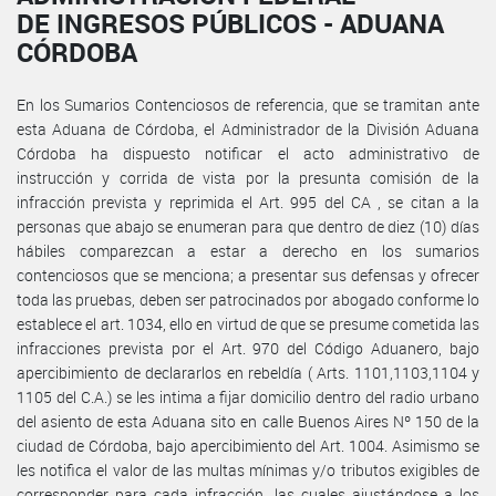
DE INGRESOS PÚBLICOS - ADUANA
CÓRDOBA
En los Sumarios Contenciosos de referencia, que se tramitan ante
esta Aduana de Córdoba, el Administrador de la División Aduana
Córdoba ha dispuesto notificar el acto administrativo de
instrucción y corrida de vista por la presunta comisión de la
infracción prevista y reprimida el Art. 995 del CA , se citan a la
personas que abajo se enumeran para que dentro de diez (10) días
hábiles comparezcan a estar a derecho en los sumarios
contenciosos que se menciona; a presentar sus defensas y ofrecer
toda las pruebas, deben ser patrocinados por abogado conforme lo
establece el art. 1034, ello en virtud de que se presume cometida las
infracciones prevista por el Art. 970 del Código Aduanero, bajo
apercibimiento de declararlos en rebeldía ( Arts. 1101,1103,1104 y
1105 del C.A.) se les intima a fijar domicilio dentro del radio urbano
del asiento de esta Aduana sito en calle Buenos Aires Nº 150 de la
ciudad de Córdoba, bajo apercibimiento del Art. 1004. Asimismo se
les notifica el valor de las multas mínimas y/o tributos exigibles de
corresponder para cada infracción, las cuales ajustándose a los