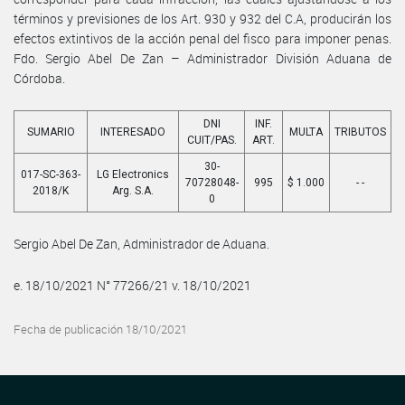
términos y previsiones de los Art. 930 y 932 del C.A, producirán los
efectos extintivos de la acción penal del fisco para imponer penas.
Fdo. Sergio Abel De Zan – Administrador División Aduana de
Córdoba.
DNI
INF.
SUMARIO
INTERESADO
MULTA
TRIBUTOS
CUIT/PAS.
ART.
30-
017-SC-363-
LG Electronics
70728048-
995
$ 1.000
- -
2018/K
Arg. S.A.
0
Sergio Abel De Zan, Administrador de Aduana.
e. 18/10/2021 N° 77266/21 v. 18/10/2021
Fecha de publicación 18/10/2021