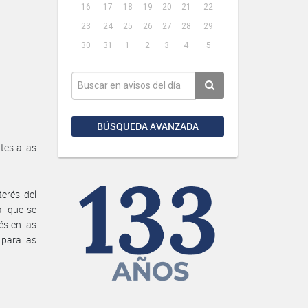
16
17
18
19
20
21
22
23
24
25
26
27
28
29
30
31
1
2
3
4
5
BÚSQUEDA AVANZADA
tes a las
terés del
al que se
és en las
 para las