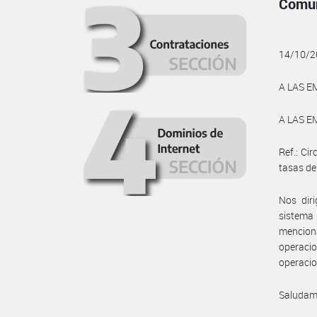
Comun
14/10/2
A LAS E
A LAS E
Ref.: Ci
tasas de
Nos diri
sistema 
menciona
operacio
operacio
Saludam