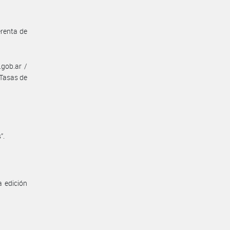
erenta de
gob.ar /
 Tasas de
”.
a edición