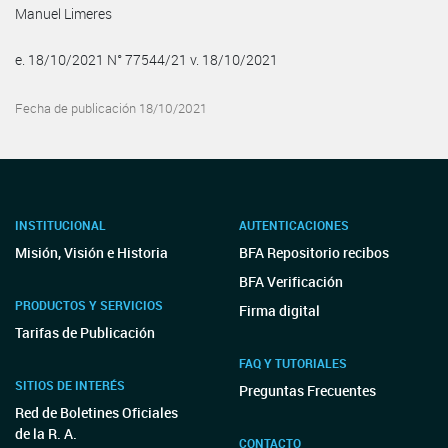
Manuel Limeres
e. 18/10/2021 N° 77544/21 v. 18/10/2021
Fecha de publicación 18/10/2021
INSTITUCIONAL
AUTENTICACIONES
Misión, Visión e Historia
BFA Repositorio recibos
BFA Verificación
PRODUCTOS Y SERVICIOS
Firma digital
Tarifas de Publicación
FAQ Y TUTORIALES
SITIOS DE INTERÉS
Preguntas Frecuentes
Red de Boletines Oficiales
de la R. A.
CONTACTO