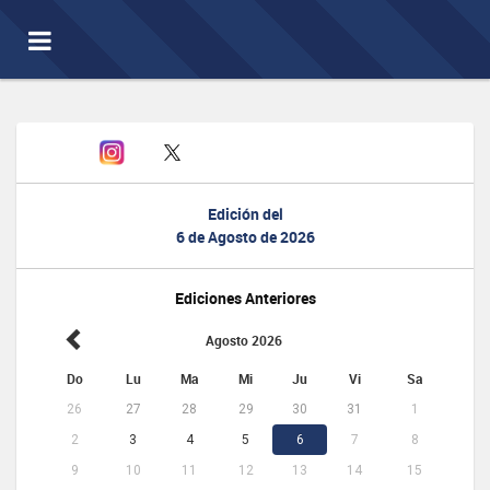
Toggle
navigation
Edición del
6 de Agosto de 2026
Ediciones Anteriores
Agosto 2026
Do
Lu
Ma
Mi
Ju
Vi
Sa
26
27
28
29
30
31
1
2
3
4
5
6
7
8
9
10
11
12
13
14
15