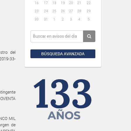
16
17
18
19
20
21
22
23
24
25
26
27
28
29
30
31
1
2
3
4
5
stro del
BÚSQUEDA AVANZADA
2019-33-
tingente
e NOVENTA
INCO MIL
rgen de