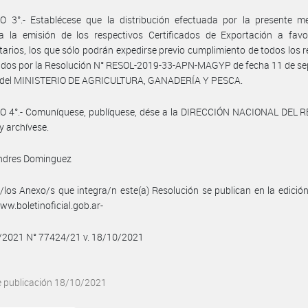
O 3°.- Establécese que la distribución efectuada por la presente m
za la emisión de los respectivos Certificados de Exportación a favo
tarios, los que sólo podrán expedirse previo cumplimiento de todos los r
idos por la Resolución N° RESOL-2019-33-APN-MAGYP de fecha 11 de se
 del MINISTERIO DE AGRICULTURA, GANADERÍA Y PESCA.
O 4°.- Comuníquese, publíquese, dése a la DIRECCIÓN NACIONAL DEL 
y archívese.
Andres Dominguez
/los Anexo/s que integra/n este(a) Resolución se publican en la edició
w.boletinoficial.gob.ar-
0/2021 N° 77424/21 v. 18/10/2021
e publicación 18/10/2021