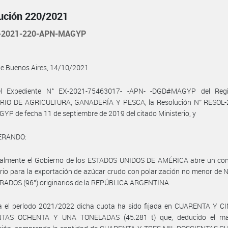
ución 220/2021
-2021-220-APN-MAGYP
de Buenos Aires, 14/10/2021
l Expediente N° EX-2021-75463017- -APN- -DGD#MAGYP del Regi
RIO DE AGRICULTURA, GANADERÍA Y PESCA, la Resolución N° RESOL-
P de fecha 11 de septiembre de 2019 del citado Ministerio, y
ERANDO:
almente el Gobierno de los ESTADOS UNIDOS DE AMÉRICA abre un con
rio para la exportación de azúcar crudo con polarización no menor d
GRADOS (96°) originarios de la REPÚBLICA ARGENTINA.
a el período 2021/2022 dicha cuota ha sido fijada en CUARENTA Y C
NTAS OCHENTA Y UNA TONELADAS (45.281 t) que, deducido el ma