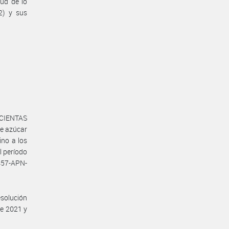
tud de lo
2) y sus
CIENTAS
e azúcar
no a los
l período
457-APN-
solución
de 2021 y