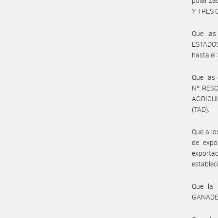
polariz
Y TRES 
Que las 
ESTADOS
hasta el
Que las 
Nº RESO
AGRICUL
(TAD).
Que a lo
de expo
exportac
establec
Que la 
GANADER