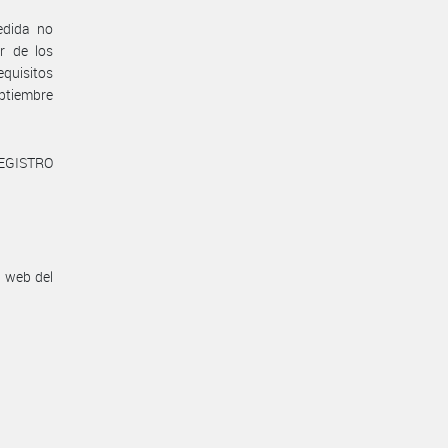
edida no
r de los
equisitos
ptiembre
REGISTRO
n web del