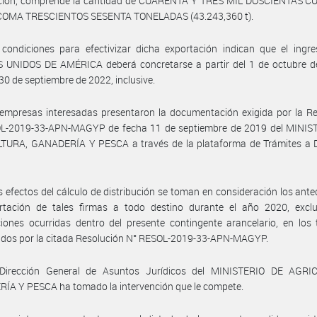
ación, comprende la cantidad de CUARENTA Y TRES MIL DOSCIENTAS 
COMA TRESCIENTOS SESENTA TONELADAS (43.243,360 t).
condiciones para efectivizar dicha exportación indican que el ingre
 UNIDOS DE AMÉRICA deberá concretarse a partir del 1 de octubre d
 30 de septiembre de 2022, inclusive.
empresas interesadas presentaron la documentación exigida por la Re
L-2019-33-APN-MAGYP de fecha 11 de septiembre de 2019 del MINIS
TURA, GANADERÍA Y PESCA a través de la plataforma de Trámites a D
s efectos del cálculo de distribución se toman en consideración los ant
rtación de tales firmas a todo destino durante el año 2020, exclu
iones ocurridas dentro del presente contingente arancelario, en los
idos por la citada Resolución N° RESOL-2019-33-APN-MAGYP.
Dirección General de Asuntos Jurídicos del MINISTERIO DE AGRI
ÍA Y PESCA ha tomado la intervención que le compete.