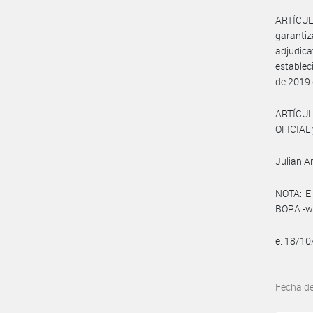
ARTÍCUL
garanti
adjudica
establec
de 2019
ARTÍCUL
OFICIAL 
Julian 
NOTA: El
BORA -ww
e. 18/1
Fecha d