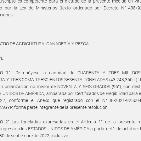
uscripto es competente para el dictado de la presente medida en vir
to por la Ley de Ministerios (texto ordenado por Decreto N° 438/9
ciones.
STRO DE AGRICULTURA, GANADERÍA Y PESCA
E:
LO 1°.- Distribúyese la cantidad de CUARENTA Y TRES MIL DOS
A Y TRES COMA TRESCIENTOS SESENTA TONELADAS (43.243,360 t.) d
on polarización no menor de NOVENTA Y SEIS GRADOS (96°), con desti
UNIDOS DE AMÉRICA, amparada por Certificados de Elegibilidad para e
22, conforme el Anexo que registrado con el N° IF-2021-92569
YP, forma parte integrante de la presente resolución.
O 2°.-Las toneladas expresadas en el Artículo 1° de la presente re
ingresar a los ESTADOS UNIDOS DE AMÉRICA a partir del 1 de octubre 
 30 de septiembre de 2022, inclusive.