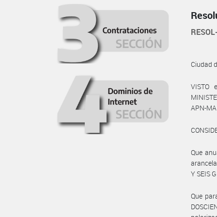
Resol
RESOL
Ciudad 
VISTO e
MINISTE
APN-MAGY
CONSID
Que anu
arancela
Y SEIS 
Que par
DOSCIE