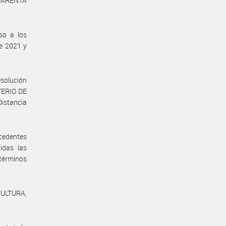
CUARENTA
so a los
e 2021 y
solución
TERIO DE
istancia
ecedentes
idas las
 términos
CULTURA,