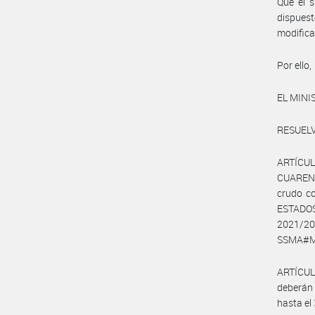
Que el s
dispues
modifica
Por ello,
EL MINI
RESUELV
ARTÍCU
CUARENT
crudo c
ESTADOS 
2021/20
SSMA#MAG
ARTÍCUL
deberán 
hasta el