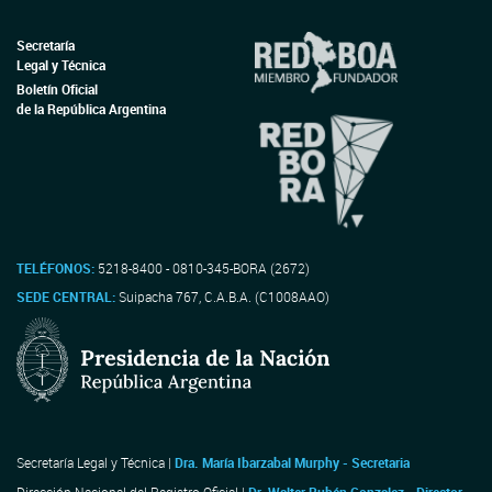
Secretaría
Legal y Técnica
Boletín Oficial
de la República Argentina
TELÉFONOS:
5218-8400 - 0810-345-BORA (2672)
SEDE CENTRAL:
Suipacha 767, C.A.B.A. (C1008AAO)
Secretaría Legal y Técnica |
Dra. María Ibarzabal Murphy - Secretaria
Dirección Nacional del Registro Oficial |
Dr. Walter Rubén Gonzalez - Director