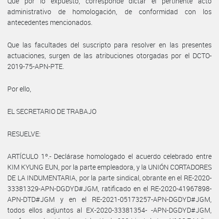
Que por lo expuesto, corresponde dictar el pertinente acto
administrativo de homologación, de conformidad con los
antecedentes mencionados.
Que las facultades del suscripto para resolver en las presentes
actuaciones, surgen de las atribuciones otorgadas por el DCTO-
2019-75-APN-PTE.
Por ello,
EL SECRETARIO DE TRABAJO
RESUELVE:
ARTÍCULO 1º.- Declárase homologado el acuerdo celebrado entre
KIM KYUNG EUN, por la parte empleadora, y la UNIÓN CORTADORES
DE LA INDUMENTARIA, por la parte sindical, obrante en el RE-2020-
33381329-APN-DGDYD#JGM, ratificado en el RE-2020-41967898-
APN-DTD#JGM y en el RE-2021-05173257-APN-DGDYD#JGM,
todos ellos adjuntos al EX-2020-33381354- -APN-DGDYD#JGM,