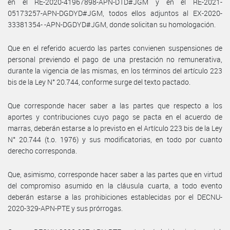
en el RE-2020-41967898-APN-DTD#JGM y en el RE-2021-
05173257-APN-DGDYD#JGM, todos ellos adjuntos al EX-2020-
33381354- -APN-DGDYD#JGM, donde solicitan su homologación.
Que en el referido acuerdo las partes convienen suspensiones de
personal previendo el pago de una prestación no remunerativa,
durante la vigencia de las mismas, en los términos del artículo 223
bis de la Ley N° 20.744, conforme surge del texto pactado.
Que corresponde hacer saber a las partes que respecto a los
aportes y contribuciones cuyo pago se pacta en el acuerdo de
marras, deberán estarse a lo previsto en el Artículo 223 bis de la Ley
N° 20.744 (t.o. 1976) y sus modificatorias, en todo por cuanto
derecho corresponda.
Que, asimismo, corresponde hacer saber a las partes que en virtud
del compromiso asumido en la cláusula cuarta, a todo evento
deberán estarse a las prohibiciones establecidas por el DECNU-
2020-329-APN-PTE y sus prórrogas.