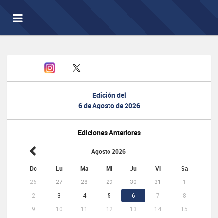
Toggle
navigation
Edición del
6 de Agosto de 2026
Ediciones Anteriores
Agosto 2026
Do
Lu
Ma
Mi
Ju
Vi
Sa
26
27
28
29
30
31
1
2
3
4
5
6
7
8
9
10
11
12
13
14
15