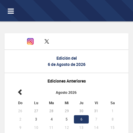
Toggle
navigation
Edición del
6 de Agosto de 2026
Ediciones Anteriores
Agosto 2026
Do
Lu
Ma
Mi
Ju
Vi
Sa
26
27
28
29
30
31
1
2
3
4
5
6
7
8
9
10
11
12
13
14
15