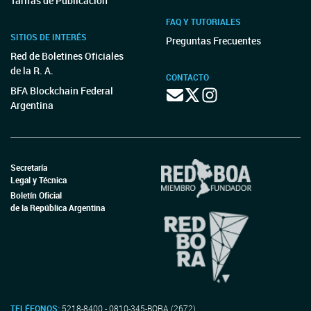
Tarifas de Publicación
FAQ Y TUTORIALES
SITIOS DE INTERÉS
Preguntas Frecuentes
Red de Boletines Oficiales
de la R. A.
CONTACTO
BFA Blockchain Federal
Argentina
Secretaría
Legal y Técnica
Boletín Oficial
de la República Argentina
TELÉFONOS:
5218-8400 - 0810-345-BORA (2672)