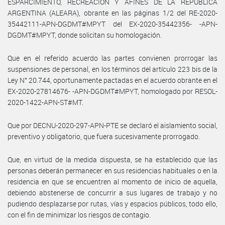
ESPARCIMIENTO, RECREACIÓN Y AFINES DE LA REPÚBLICA
ARGENTINA (ALEARA), obrante en las páginas 1/2 del RE-2020-
35442111-APN-DGDMT#MPYT del EX-2020-35442356- -APN-
DGDMT#MPYT, donde solicitan su homologación.
Que en el referido acuerdo las partes convienen prorrogar las
suspensiones de personal, en los términos del artículo 223 bis de la
Ley N° 20.744, oportunamente pactadas en el acuerdo obrante en el
EX-2020-27814676- -APN-DGDMT#MPYT, homologado por RESOL-
2020-1422-APN-ST#MT.
Que por DECNU-2020-297-APN-PTE se declaró el aislamiento social,
preventivo y obligatorio, que fuera sucesivamente prorrogado.
Que, en virtud de la medida dispuesta, se ha establecido que las
personas deberán permanecer en sus residencias habituales o en la
residencia en que se encuentren al momento de inicio de aquella,
debiendo abstenerse de concurrir a sus lugares de trabajo y no
pudiendo desplazarse por rutas, vías y espacios públicos, todo ello,
con el fin de minimizar los riesgos de contagio.