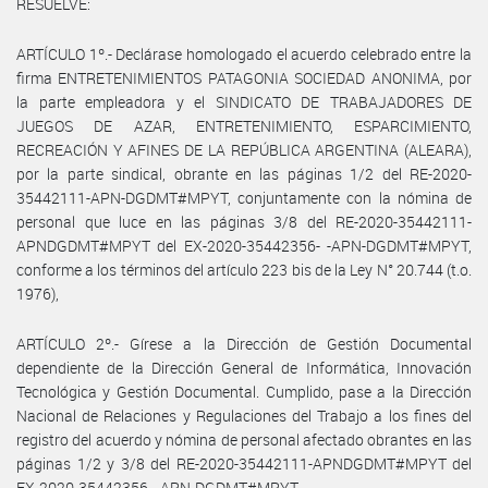
RESUELVE:
ARTÍCULO 1º.- Declárase homologado el acuerdo celebrado entre la
firma ENTRETENIMIENTOS PATAGONIA SOCIEDAD ANONIMA, por
la parte empleadora y el SINDICATO DE TRABAJADORES DE
JUEGOS DE AZAR, ENTRETENIMIENTO, ESPARCIMIENTO,
RECREACIÓN Y AFINES DE LA REPÚBLICA ARGENTINA (ALEARA),
por la parte sindical, obrante en las páginas 1/2 del RE-2020-
35442111-APN-DGDMT#MPYT, conjuntamente con la nómina de
personal que luce en las páginas 3/8 del RE-2020-35442111-
APNDGDMT#MPYT del EX-2020-35442356- -APN-DGDMT#MPYT,
conforme a los términos del artículo 223 bis de la Ley N° 20.744 (t.o.
1976),
ARTÍCULO 2º.- Gírese a la Dirección de Gestión Documental
dependiente de la Dirección General de Informática, Innovación
Tecnológica y Gestión Documental. Cumplido, pase a la Dirección
Nacional de Relaciones y Regulaciones del Trabajo a los fines del
registro del acuerdo y nómina de personal afectado obrantes en las
páginas 1/2 y 3/8 del RE-2020-35442111-APNDGDMT#MPYT del
EX-2020-35442356- -APN-DGDMT#MPYT.