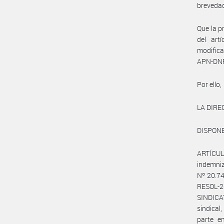
breveda
Que la p
del art
modific
APN-DN
Por ello,
LA DIRE
DISPONE
ARTÍCULO
indemniz
Nº 20.74
RESOL-2
SINDICA
sindica
parte e