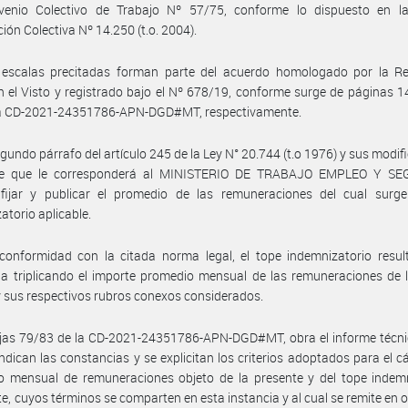
venio Colectivo de Trabajo Nº 57/75, conforme lo dispuesto en l
ión Colectiva Nº 14.250 (t.o. 2004).
 escalas precitadas forman parte del acuerdo homologado por la Re
n el Visto y registrado bajo el Nº 678/19, conforme surge de páginas 
la CD-2021-24351786-APN-DGD#MT, respectivamente.
egundo párrafo del artículo 245 de la Ley N° 20.744 (t.o 1976) y sus modifi
ce que le corresponderá al MINISTERIO DE TRABAJO EMPLEO Y S
fijar y publicar el promedio de las remuneraciones del cual surge
atorio aplicable.
onformidad con la citada norma legal, el tope indemnizatorio result
a triplicando el importe promedio mensual de las remuneraciones de 
 y sus respectivos rubros conexos considerados.
jas 79/83 de la CD-2021-24351786-APN-DGD#MT, obra el informe técnic
indican las constancias y se explicitan los criterios adoptados para el cá
o mensual de remuneraciones objeto de la presente y del tope indemn
te, cuyos términos se comparten en esta instancia y al cual se remite en o