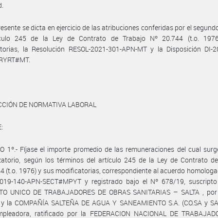
d.
resente se dicta en ejercicio de las atribuciones conferidas por el segund
ículo 245 de la Ley de Contrato de Trabajo Nº 20.744 (t.o. 197
atorias, la Resolución RESOL-2021-301-APN-MT y la Disposición DI-2
RYRT#MT.
CCIÓN DE NORMATIVA LABORAL
:
 1º.- Fíjase el importe promedio de las remuneraciones del cual surg
atorio, según los términos del artículo 245 de la Ley de Contrato d
4 (t.o. 1976) y sus modificatorias, correspondiente al acuerdo homologa
019-140-APN-SECT#MPYT y registrado bajo el Nº 678/19, suscripto 
TO UNICO DE TRABAJADORES DE OBRAS SANITARIAS – SALTA , por 
l, y la COMPAÑÍA SALTEÑA DE AGUA Y SANEAMIENTO S.A. (CO.SA y SA.)
mpleadora, ratificado por la FEDERACION NACIONAL DE TRABAJA