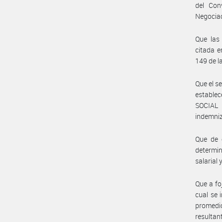
del Con
Negociac
Que las
citada e
149 de 
Que el s
estable
SOCIAL 
indemniz
Que de c
determin
salarial
Que a fo
cual se 
promedi
resultan