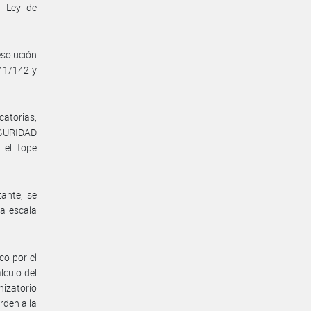
a Ley de
solución
141/142 y
catorias,
EGURIDAD
 el tope
ante, se
la escala
o por el
lculo del
izatorio
rden a la