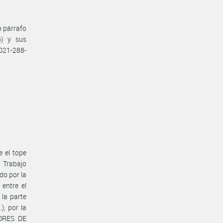
o párrafo
6) y sus
021-288-
e el tope
e Trabajo
do por la
entre el
la parte
, por la
DORES DE