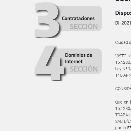
Dispo
DI-202
Ciudad 
VISTO e
157.280
Ley Nº 1
140-APN
CONSID
Que en 
157.280
TRABAJA
SALTEÑA 
por la 