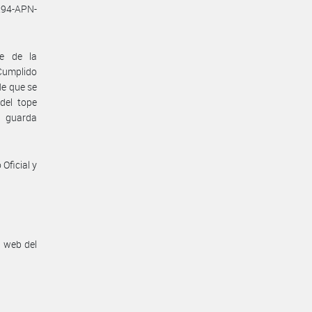
294-APN-
te de la
 Cumplido
de que se
del tope
a guarda
Oficial y
n web del