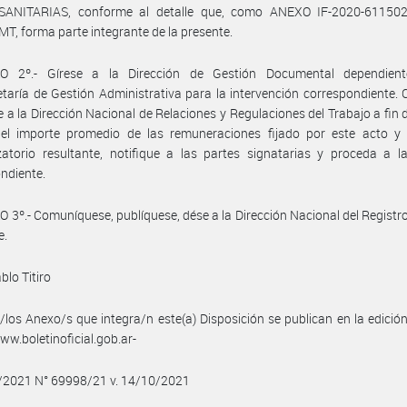
ANITARIAS, conforme al detalle que, como ANEXO IF-2020-61150
, forma parte integrante de la presente.
O 2º.- Gírese a la Dirección de Gestión Documental dependien
taría de Gestión Administrativa para la intervención correspondiente.
se a la Dirección Nacional de Relaciones y Regulaciones del Trabajo a fin 
e el importe promedio de las remuneraciones fijado por este acto y 
atorio resultante, notifique a las partes signatarias y proceda a l
ndiente.
 3º.- Comuníquese, publíquese, dése a la Dirección Nacional del Registro 
e.
blo Titiro
/los Anexo/s que integra/n este(a) Disposición se publican en la edició
w.boletinoficial.gob.ar-
0/2021 N° 69998/21 v. 14/10/2021