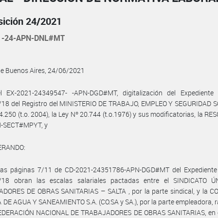
sición 24/2021
1-24-APN-DNL#MT
de Buenos Aires, 24/06/2021
l EX-2021-24349547- -APN-DGD#MT, digitalización del Expediente
/18 del Registro del MINISTERIO DE TRABAJO, EMPLEO Y SEGURIDAD SO
4.250 (t.o. 2004), la Ley Nº 20.744 (t.o.1976) y sus modificatorias, la RE
-SECT#MPYT, y
ERANDO:
las páginas 7/11 de CD-2021-24351786-APN-DGD#MT del Expediente
/18 obran las escalas salariales pactadas entre el SINDICATO 
DORES DE OBRAS SANITARIAS – SALTA , por la parte sindical, y la 
DE AGUA Y SANEAMIENTO S.A. (CO.SA y SA.), por la parte empleadora, r
FEDERACIÓN NACIONAL DE TRABAJADORES DE OBRAS SANITARIAS, en 