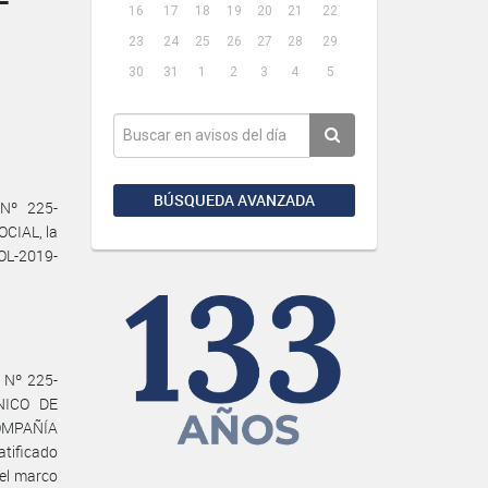
16
17
18
19
20
21
22
23
24
25
26
27
28
29
30
31
1
2
3
4
5
BÚSQUEDA AVANZADA
 Nº 225-
CIAL, la
SOL-2019-
 Nº 225-
ÚNICO DE
COMPAÑÍA
atificado
el marco