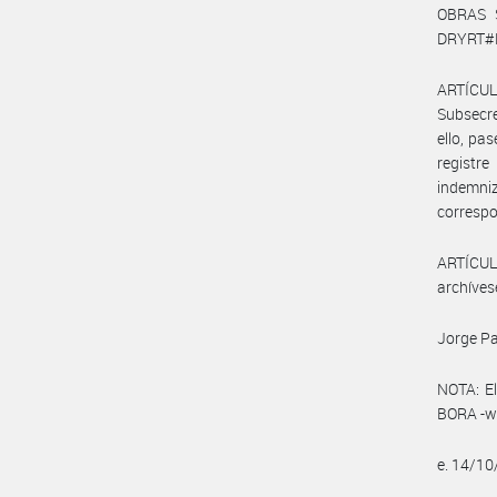
OBRAS S
DRYRT#MT
ARTÍCUL
Subsecre
ello, pa
registr
indemniz
correspo
ARTÍCULO
archíves
Jorge Pa
NOTA: El
BORA -ww
e. 14/1