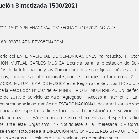
ución Sintetizada 1500/2021
2021-1500-APN-ENACOM#JGM FECHA 06/10/2021 ACTA 73
0-80102871-APN-REYS#ENACOM
ctorio del ENTE NACIONAL DE COMUNICACIONES ha resuelto: 1.- Otor
ION MUTUAL CARLOS MUGICA Licencia para la prestación de Serv
ías de la Información y las Comunicaciones, sean fijos o móviles, alá
icos, nacionales o internacionales, con o sin infraestructura propia. 2.- In
IACION MUTUAL CARLOS MUGICA en el Registro de Servicios TIC aproba
 de la Resolución N° 697 del ex MINISTERIO DE MODERNIZACION, de fec
e de 2017, el Servicio de Valor Agregado – Acceso a Internet. 3.- La
 no presupone la obligación del ESTADO NACIONAL, de garantizar la dispo
encias del espectro radioeléctrico, para la prestación del servicio re
 la autorización, y/o el permiso de uso de frecuencias del espectro radioe
rse ante este Organismo. 4.- Notifíquese a la interesada. 5.- Comu
se en extracto, dese a la DIRECCIÓN NACIONAL DEL REGISTRO OFICIAL. 
Julio Ambrosini, Presidente, Ente Nacional de Comunicaciones.