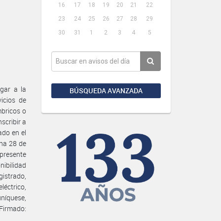
16
17
18
19
20
21
22
23
24
25
26
27
28
29
30
31
1
2
3
4
5
gar a la
BÚSQUEDA AVANZADA
icios de
mbricos o
scribir a
do en el
ha 28 de
 presente
nibilidad
gistrado,
léctrico,
níquese,
Firmado: