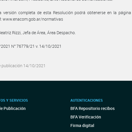
a versión completa de esta Resolución podrá obtenerse en la págin
 www.enacom.gob.ar/normativas
Beatriz Rizzi, Jefa de Área, Área Despacho.
0/2021 N° 76779/21 v. 14/10/2021
e publicación 14/10/2021
OS Y SERVICIOS
AUTENTICACIONES
de Publicación
BFA Repositorio recibos
BFA Verificación
Firma digital