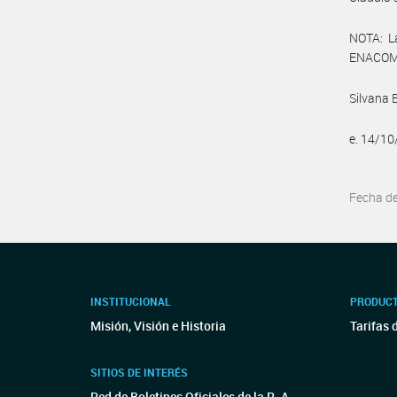
NOTA: L
ENACOM:
Silvana 
e. 14/1
Fecha d
INSTITUCIONAL
PRODUCT
Misión, Visión e Historia
Tarifas 
SITIOS DE INTERÉS
Red de Boletines Oficiales de la R. A.