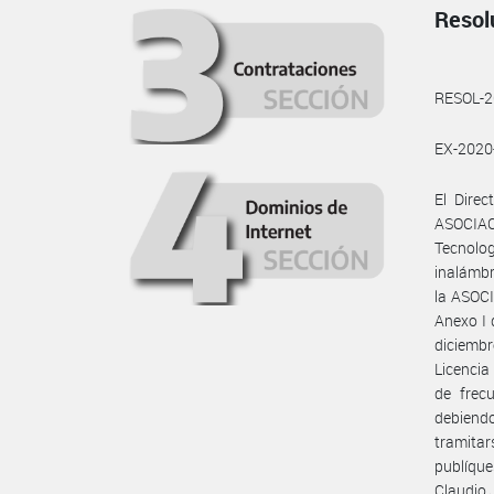
Resol
RESOL-
EX-202
El Dire
ASOCIAC
Tecnolog
inalámbr
la ASOC
Anexo I
diciembr
Licencia
de frecu
debiendo
tramita
publíque
Claudio 