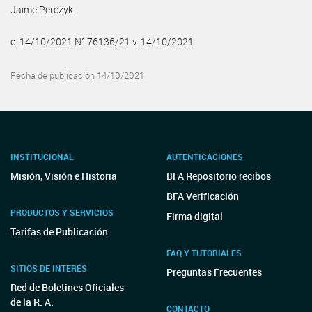
Jaime Perczyk
e. 14/10/2021 N° 76136/21 v. 14/10/2021
Fecha de publicación 14/10/2021
INSTITUCIONAL
AUTENTICACIONES
Misión, Visión e Historia
BFA Repositorio recibos
BFA Verificación
PRODUCTOS Y SERVICIOS
Firma digital
Tarifas de Publicación
FAQ Y TUTORIALES
SITIOS DE INTERÉS
Preguntas Frecuentes
Red de Boletines Oficiales
de la R. A.
CONTACTO