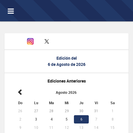
Toggle
navigation
Edición del
6 de Agosto de 2026
Ediciones Anteriores
Agosto 2026
Do
Lu
Ma
Mi
Ju
Vi
Sa
26
27
28
29
30
31
1
2
3
4
5
6
7
8
9
10
11
12
13
14
15