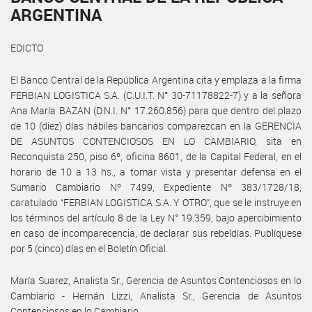
ARGENTINA
EDICTO
El Banco Central de la República Argentina cita y emplaza a la firma
FERBIAN LOGISTICA S.A. (C.U.I.T. N° 30-71178822-7) y a la señora
Ana María BAZAN (D.N.I. N° 17.260.856) para que dentro del plazo
de 10 (diez) días hábiles bancarios comparezcan en la GERENCIA
DE ASUNTOS CONTENCIOSOS EN LO CAMBIARIO, sita en
Reconquista 250, piso 6º, oficina 8601, de la Capital Federal, en el
horario de 10 a 13 hs., a tomar vista y presentar defensa en el
Sumario Cambiario Nº 7499, Expediente Nº 383/1728/18,
caratulado “FERBIAN LOGISTICA S.A. Y OTRO”, que se le instruye en
los términos del artículo 8 de la Ley N° 19.359, bajo apercibimiento
en caso de incomparecencia, de declarar sus rebeldías. Publíquese
por 5 (cinco) días en el Boletín Oficial.
María Suarez, Analista Sr., Gerencia de Asuntos Contenciosos en lo
Cambiario - Hernán Lizzi, Analista Sr., Gerencia de Asuntos
Contenciosos en lo Cambiario.