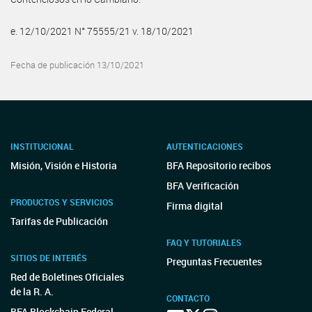
e. 12/10/2021 N° 75555/21 v. 18/10/2021
Fecha de publicación 13/10/2021
INSTITUCIONAL
AUTENTICACIONES
Misión, Visión e Historia
BFA Repositorio recibos
BFA Verificación
PRODUCTOS Y SERVICIOS
Firma digital
Tarifas de Publicación
FAQ Y TUTORIALES
SITIOS DE INTERÉS
Preguntas Frecuentes
Red de Boletines Oficiales
de la R. A.
CONTACTO
BFA Blockchain Federal