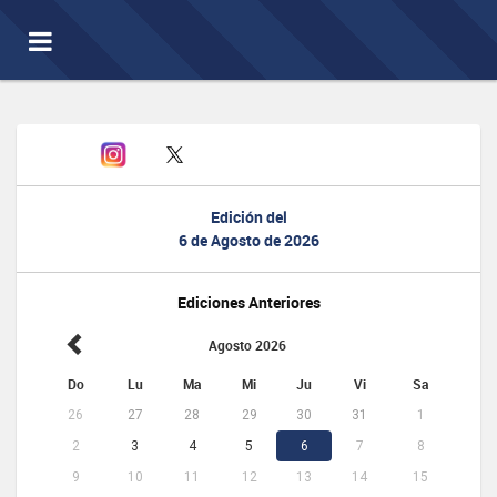
Toggle
navigation
Edición del
6 de Agosto de 2026
Ediciones Anteriores
Agosto 2026
Do
Lu
Ma
Mi
Ju
Vi
Sa
26
27
28
29
30
31
1
2
3
4
5
6
7
8
9
10
11
12
13
14
15