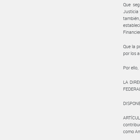
Que seg
Justicia
también,
estable
Financie
Que la p
por los a
Por ello,
LA DIR
FEDERAL
DISPONE
ARTÍCUL
contribu
como Ane