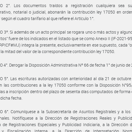
O 2°. Los documentos traídos a registración cualquiera sea su
rativo, notarial o judicial, abonarán la contribución ley 17050 en orde
según el cuadro tarifario al que refiere el Artículo 1°.
 3º. Si además de un acto principal se rogara uno o más actos y algun
ctos” fuere de los indicados en el listado que se como Anexo II (IF-2021-
ICF#MJ) integra la presente, exclusivamente en ese supuesto, cada “o
la mitad del valor de la correspondiente contribución ley 17050.
 4°. Derogar la Disposición Administrativa Nº 66 de fecha 1° de junio de
 5°. Las escrituras autorizadas con anterioridad al día 21 de octubr
 las contribuciones a la ley 17050 conforme con la Disposición N°95
das a inscripción dentro del plazo de sesenta días computados de forma 
 dicha fecha.
 6°. Comuníquese a la Subsecretaría de Asuntos Registrales y a los 
nales. Notifíquese a la Dirección de Registraciones Reales y Publici
n de Registraciones Especiales y Publicidad Indiciaria, a la Dirección
 y Fiscalización Interna, a la Dirección de Interpretación Nor