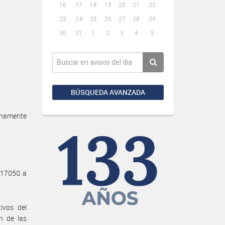
16
17
18
19
20
21
22
23
24
25
26
27
28
29
30
31
1
2
3
4
5
BÚSQUEDA AVANZADA
rnamente
y 17050 a
ivos del
n de las