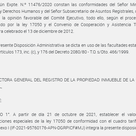
ún Expte. N.º 11476/2020 constan las conformidades del Señor Min
 y Derechos Humanos y del Señor Subsecretario de Asuntos Registrales,
 la opinión favorable del Comité Ejecutivo, todo ello, según el proc
cido por la ley 17050 y el Convenio de Cooperación y Asistencia T
ra celebrado el 13 de diciembre de 2012.
resente Disposición Administrativa se dicta en uso de las facultades est
rtículos 173, inc. (c), y 176 del Decreto 2080/80 - T.O. s/Dto. 466/1999.
ECTORA GENERAL DEL REGISTRO DE LA PROPIEDAD INMUEBLE DE LA 
,
:
O 1°. A partir de día 21 de octubre de 2021, establecer el valo
ciones especiales de la ley 17050 de conformidad con el cuadro tari
xo I (IF-2021-95760176-APN-DGRPICF#MJ) integra la presente disposic