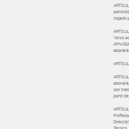
ARTÍCUL
administ
rogado y 
ARTÍCULO
“otros a
APN-DGRP
abonará 
ARTÍCULO
ARTÍCULO
abonarán
son traí
partir de
ARTÍCULO
Profesio
Direcció
Técnico