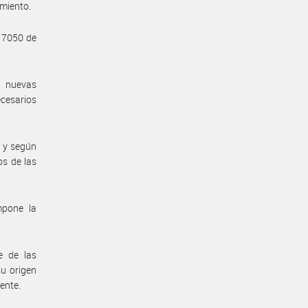
imiento.
 17050 de
e nuevas
ecesarios
o y según
os de las
mpone la
e de las
su origen
sente.