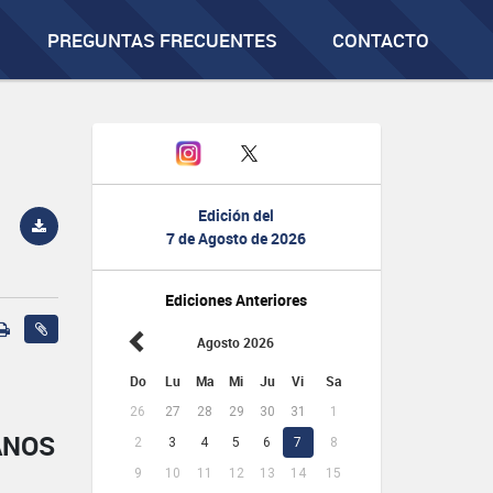
PREGUNTAS FRECUENTES
CONTACTO
Edición del
7 de Agosto de 2026
Ediciones Anteriores
Agosto 2026
Do
Lu
Ma
Mi
Ju
Vi
Sa
26
27
28
29
30
31
1
ANOS
2
3
4
5
6
7
8
9
10
11
12
13
14
15