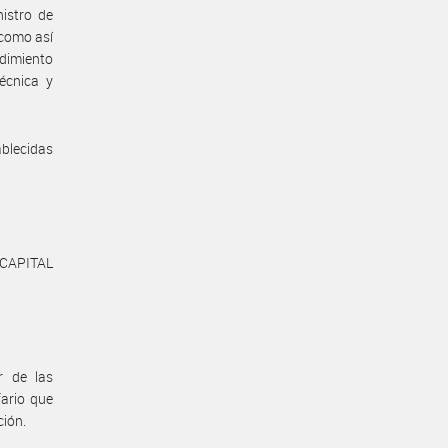
istro de
 como así
edimiento
écnica y
ablecidas
CAPITAL
r de las
fario que
ión.