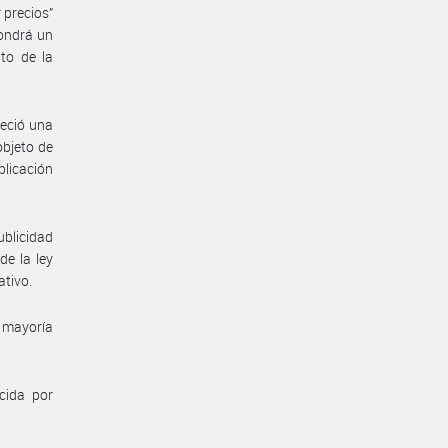
 precios”
pondrá un
to de la
leció una
objeto de
plicación
ublicidad
de la ley
ativo.
a mayoría
cida por