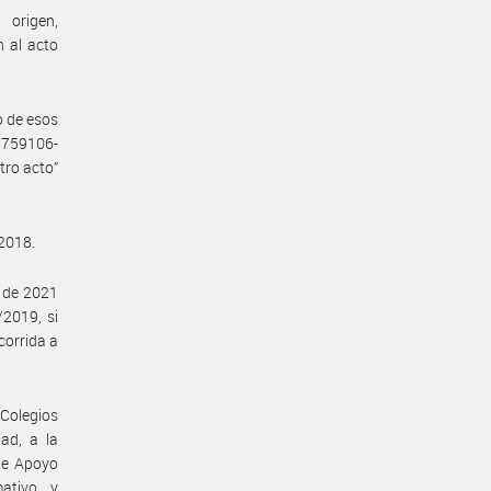
 origen,
n al acto
o de esos
95759106-
tro acto”
 2018.
e de 2021
/2019, si
corrida a
Colegios
dad, a la
 de Apoyo
mativo y