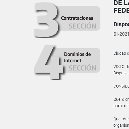
DE L
FED
Dispo
DI-20
Ciudad 
VISTO l
Disposic
CONSID
Que dich
partir de
Que dur
organis