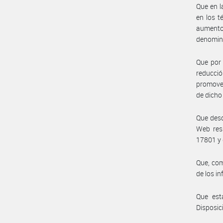
Que en l
en los t
aumento
denomina
Que por 
reducció
promover
de dicho
Que desd
Web resp
17801 y 
Que, com
de los i
Que est
Disposic