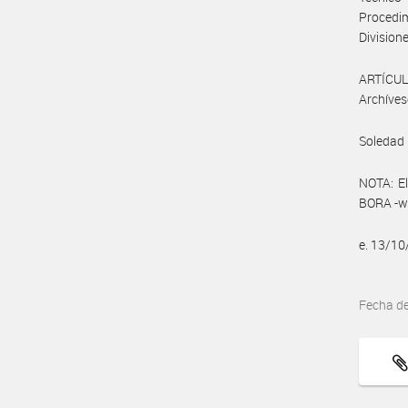
Procedi
Divisione
ARTÍCULO
Archíves
Soledad 
NOTA: El
BORA -ww
e. 13/1
Fecha d