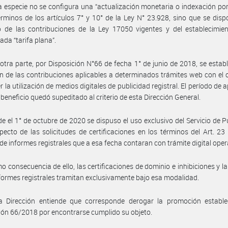
a especie no se configura una “actualización monetaria o indexación por
érminos de los artículos 7° y 10° de la Ley N° 23.928, sino que se dis
 de las contribuciones de la Ley 17050 vigentes y del establecimien
da “tarifa plana”.
otra parte, por Disposición N°66 de fecha 1° de junio de 2018, se estab
n de las contribuciones aplicables a determinados trámites web con el 
 la utilización de medios digitales de publicidad registral. El período de a
 beneficio quedó supeditado al criterio de esta Dirección General.
e el 1° de octubre de 2020 se dispuso el uso exclusivo del Servicio de P
ecto de las solicitudes de certificaciones en los términos del Art. 23 
de informes registrales que a esa fecha contaran con trámite digital oper
o consecuencia de ello, las certificaciones de dominio e inhibiciones y l
nformes registrales tramitan exclusivamente bajo esa modalidad.
a Dirección entiende que corresponde derogar la promoción estable
ión 66/2018 por encontrarse cumplido su objeto.