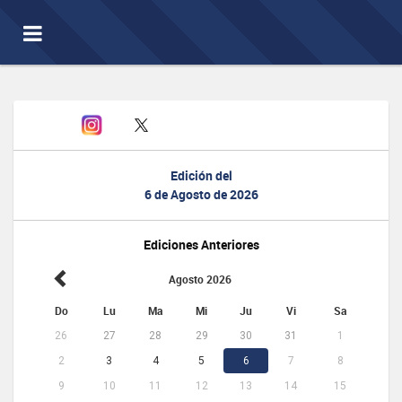
Toggle
navigation
Edición del
6 de Agosto de 2026
Ediciones Anteriores
Agosto 2026
Do
Lu
Ma
Mi
Ju
Vi
Sa
26
27
28
29
30
31
1
2
3
4
5
6
7
8
9
10
11
12
13
14
15